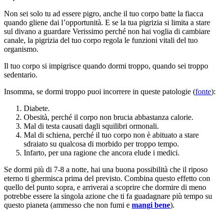
Non sei solo tu ad essere pigro, anche il tuo corpo batte la fiacca
quando gliene dai l’opportunità. E se la tua pigrizia si limita a stare
sul divano a guardare Verissimo perché non hai voglia di cambiare
canale, la pigrizia del tuo corpo regola le funzioni vitali del tuo
organismo.
Il tuo corpo si impigrisce quando dormi troppo, quando sei troppo
sedentario.
Insomma, se dormi troppo puoi incorrere in queste patologie (
fonte
):
Diabete.
Obesità, perché il corpo non brucia abbastanza calorie.
Mal di testa causati dagli squilibri ormonali.
Mal di schiena, perché il tuo corpo non è abituato a stare
sdraiato su qualcosa di morbido per troppo tempo.
Infarto, per una ragione che ancora elude i medici.
Se dormi più di 7-8 a notte, hai una buona possibilità che il riposo
eterno ti ghermisca prima del previsto. Combina questo effetto con
quello del punto sopra, e arriverai a scoprire che dormire di meno
potrebbe essere la singola azione che ti fa guadagnare più tempo su
questo pianeta (ammesso che non fumi e
mangi bene
).