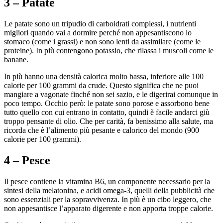
3 – Patate
Le patate sono un tripudio di carboidrati complessi, i nutrienti
migliori quando vai a dormire perché non appesantiscono lo
stomaco (come i grassi) e non sono lenti da assimilare (come le
proteine). In più contengono potassio, che rilassa i muscoli come le
banane.
In più hanno una densità calorica molto bassa, inferiore alle 100
calorie per 100 grammi da crude. Questo significa che ne puoi
mangiare a vagonate finché non sei sazio, e le digerirai comunque in
poco tempo. Occhio però: le patate sono porose e assorbono bene
tutto quello con cui entrano in contatto, quindi è facile andarci giù
troppo pensante di olio. Che per carità, fa benissimo alla salute, ma
ricorda che è l’alimento più pesante e calorico del mondo (900
calorie per 100 grammi).
4 – Pesce
Il pesce contiene la vitamina B6, un componente necessario per la
sintesi della melatonina, e acidi omega-3, quelli della pubblicità che
sono essenziali per la sopravvivenza. In più è un cibo leggero, che
non appesantisce l’apparato digerente e non apporta troppe calorie.