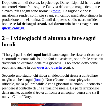
Dopo otto anni di ricerca, lo psicologo Darren Lipnicki ha trovato
una correlazione fra i sogni e l’attività del campo magnetico: più è
elevato, più i sogni sono normali (
fonte
). La ragione è che la
melatonina rende i sogni più strani, e il campo magnetico stimola la
produzione di melatonina. Quindi da questo studio nasce un’idea
bonus:
se fai dei sogni strani, stai dormendo bene
(magari con
questi consigli
).
2 – I videogiochi ti aiutano a fare sogni
lucidi
Ti ho già parlato dei
sogni lucidi
: sono sogni che riesci a riconoscere
e controllare come tali. Io li ho fatti e ti assicuro, sono fra le cose più
divertenti ed eccitanti della mia giornata. Ti ho anche detto come
puoi farlo anche tu con
questa
o
questa
tecnica.
Secondo uno studio, chi gioca ai videogiochi riesce a controllare
meglio anche i sogni (
fonte
). Non c’è ancora una spiegazione
ufficiale, ma la più probabile è che i giocatori allenano l’inconscio a
prendere il controllo di una situazione irreale. La parte irrazionale
della mente, quando si trova di fronte a un sogno, pensa che sia il
nuovo Call of Duty.