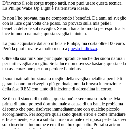
D’inverno il sole sorge troppo tardi, non puoi usare questa tecnica.
La Philips Wake-Up Light è l’alternativa ideale.
Io non l’ho provata, ma ne comprendo i benefici. Da anni mi sveglio
con la luce ogni volta che posso, ho provato sulla mia pelle i
benefici del sole sul risveglio. Se non hai altro modo per esporti alla
luce in modo naturale, questa sveglia ti aiuterà.
La puoi acquistare dal sito ufficiale Philips, ma costa oltre 100 euro.
Però la puoi trovare a molto meno a
questo indirizzo
.
Oltre alla sua funzione principale riproduce anche dei suoni naturali
per farti svegliare meglio. Se la luce non dovesse bastare, questa è la
tua assicurazione per non perdere l’autobus.
I suoni naturali funzionano meglio della sveglia metallica perché ti
garantiscono un risveglio più graduale, non la brusca interruzione
della fase REM con tanto di iniezione di adrenalina in corpo.
Se ti senti stanco di mattina, questa può essere una soluzione. Ma
prima di tutto, potresti dormire male a causa di un banale problema
di sonno che puoi risolvere immediatamente con qualche piccolo
accorgimento. Per scoprire quali sono questi errori e come rimediare
efficacemente, scarica subito il mio manuale del riposo perfetto: devi
solo inserire il tuo nome e email nel box qui sotto. Potrai scaricare