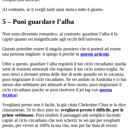
Al contrario, se ti svegli tardi sarai stanco tutto il giorno.
5 – Puoi guardare l’alba
Non sono diventato romantico, al contrario: guardare l’alba ti fa
capire quanto sei insignificante agli occhi dell’universo.
Questo potrebbe essere il singolo pensiero che ti porterà ad essere
una persona migliore: ti spiego il perché in
questo articolo
.
Oltre a questo, guardare l’alba regolerà il tuo ciclo circadiano: quella
serie di reazioni ormonali che regolano il tuo ciclo sonno-veglia. Se
non riesci a dormire prima delle due di notte quando sei in vacanza,
puoi ringraziare il ciclo circadiano. Se sei andato in Australia e ci hai
messo due settimane per abituarti al fuso orario, puoi ringraziare il
ciclo circadiano (anche se puoi risolvere il jet lag con
questa
tecnica
).
Svegliarsi presto non è facile, la già citata Chelestine Chua te lo dice
chiaramente. Te lo dico pure io:
svegliarsi presto è difficile, per le
prime settimane.
Puoi rendere il passaggio più semplice facendo
capire al ciclo circadiano che non scherzi: tu sei qui per svegliarti
presto, per vivere al 100% la tua vita, non per far finta di vivere.