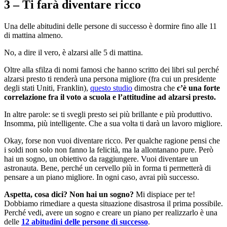
3 – Ti farà diventare ricco
Una delle abitudini delle persone di successo è dormire fino alle 11
di mattina almeno.
No, a dire il vero, è alzarsi alle 5 di mattina.
Oltre alla sfilza di nomi famosi che hanno scritto dei libri sul perché
alzarsi presto ti renderà una persona migliore (fra cui un presidente
degli stati Uniti, Franklin),
questo studio
dimostra che
c’è una forte
correlazione fra il voto a scuola e l’attitudine ad alzarsi presto.
In altre parole: se ti svegli presto sei più brillante e più produttivo.
Insomma, più intelligente. Che a sua volta ti darà un lavoro migliore.
Okay, forse non vuoi diventare ricco. Per qualche ragione pensi che
i soldi non solo non fanno la felicità, ma la allontanano pure. Però
hai un sogno, un obiettivo da raggiungere. Vuoi diventare un
astronauta. Bene, perché un cervello più in forma ti permetterà di
pensare a un piano migliore. In ogni caso, avrai più successo.
Aspetta, cosa dici? Non hai un sogno?
Mi dispiace per te!
Dobbiamo rimediare a questa situazione disastrosa il prima possibile.
Perché vedi, avere un sogno e creare un piano per realizzarlo è una
delle
12 abitudini delle persone di successo
.