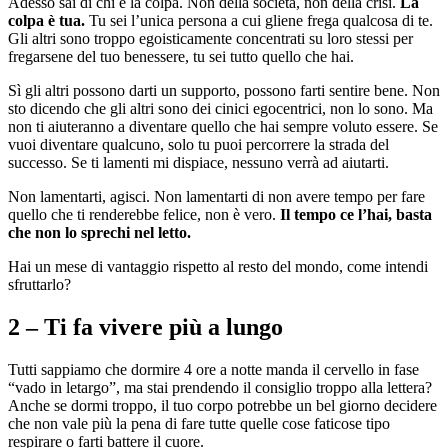
Adesso sai di chi è la colpa. Non della società, non della crisi.
La
colpa è tua.
Tu sei l’unica persona a cui gliene frega qualcosa di te.
Gli altri sono troppo egoisticamente concentrati su loro stessi per
fregarsene del tuo benessere, tu sei tutto quello che hai.
Sì gli altri possono darti un supporto, possono farti sentire bene. Non
sto dicendo che gli altri sono dei cinici egocentrici, non lo sono. Ma
non ti aiuteranno a diventare quello che hai sempre voluto essere. Se
vuoi diventare qualcuno, solo tu puoi percorrere la strada del
successo. Se ti lamenti mi dispiace, nessuno verrà ad aiutarti.
Non lamentarti, agisci. Non lamentarti di non avere tempo per fare
quello che ti renderebbe felice, non è vero.
Il tempo ce l’hai, basta
che non lo sprechi nel letto.
Hai un mese di vantaggio rispetto al resto del mondo, come intendi
sfruttarlo?
2 – Ti fa vivere più a lungo
Tutti sappiamo che dormire 4 ore a notte manda il cervello in fase
“vado in letargo”, ma stai prendendo il consiglio troppo alla lettera?
Anche se dormi troppo, il tuo corpo potrebbe un bel giorno decidere
che non vale più la pena di fare tutte quelle cose faticose tipo
respirare o farti battere il cuore.