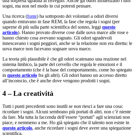
una sorpresa sgradita al risveglio. Anche gli odori influenzano i tuoi
sogni, ma non nel modo in cui potresti pensare.
Una ricerca (
fonte
) ha sottoposto dei volontari a odori diversi
quando entravano in fase REM, la fase che regola i sogni (per
saperne di più sulla parte scientifica del sonno, leggi
questo
articolo
). Hanno provato diverse cose dalle uova marce alle rose e
hanno chiesto cosa avevano sognato. Gli odori sgradevoli
innescavano i sogni peggiori, anche se la relazione non era diretta: le
uova marce non facevano sognare uova marce.
La teoria più plausibile è che gli odori scatenano una reazione nel
sistema limbico, la parte del cervello che regola le emozioni e il
comportamento (che è la base del comportamento, come ho spiegato
in
questo articolo
fra gli altri). Gli odori hanno un accesso diretto
all’inconscio, che è anche dove vengono prodotti i sogni.
4 – La creatività
Tutti i punti precedenti sono inutili se non riesci a fare una cosa:
ricordare i sogni. Alcuni sembrano più portati di altri, non c’è niente
da fare. Ma tutta la faccenda dell’essere “portati” agli scienziati non
piace, e nemmeno a me. Ho già spiegato che il talento non esiste in
questo articolo
, anche ricordare i sogni deve avere una spiegazione
scientifica.