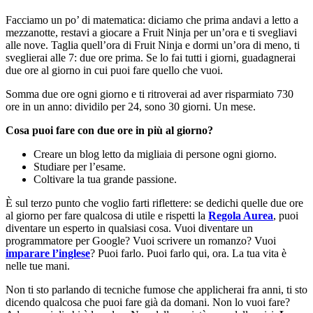
Facciamo un po’ di matematica: diciamo che prima andavi a letto a
mezzanotte, restavi a giocare a Fruit Ninja per un’ora e ti svegliavi
alle nove. Taglia quell’ora di Fruit Ninja e dormi un’ora di meno, ti
sveglierai alle 7: due ore prima. Se lo fai tutti i giorni, guadagnerai
due ore al giorno in cui puoi fare quello che vuoi.
Somma due ore ogni giorno e ti ritroverai ad aver risparmiato 730
ore in un anno: dividilo per 24, sono 30 giorni. Un mese.
Cosa puoi fare con due ore in più al giorno?
Creare un blog letto da migliaia di persone ogni giorno.
Studiare per l’esame.
Coltivare la tua grande passione.
È sul terzo punto che voglio farti riflettere: se dedichi quelle due ore
al giorno per fare qualcosa di utile e rispetti la
Regola Aurea
, puoi
diventare un esperto in qualsiasi cosa. Vuoi diventare un
programmatore per Google? Vuoi scrivere un romanzo? Vuoi
imparare l’inglese
? Puoi farlo. Puoi farlo qui, ora. La tua vita è
nelle tue mani.
Non ti sto parlando di tecniche fumose che applicherai fra anni, ti sto
dicendo qualcosa che puoi fare già da domani. Non lo vuoi fare?