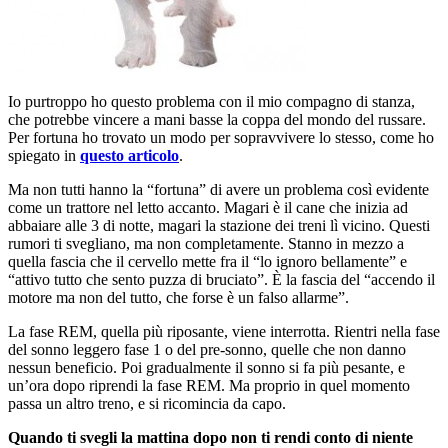
Io purtroppo ho questo problema con il mio compagno di stanza,
che potrebbe vincere a mani basse la coppa del mondo del russare.
Per fortuna ho trovato un modo per sopravvivere lo stesso, come ho
spiegato in
questo articolo
.
Ma non tutti hanno la “fortuna” di avere un problema così evidente
come un trattore nel letto accanto. Magari è il cane che inizia ad
abbaiare alle 3 di notte, magari la stazione dei treni lì vicino. Questi
rumori ti svegliano, ma non completamente. Stanno in mezzo a
quella fascia che il cervello mette fra il “lo ignoro bellamente” e
“attivo tutto che sento puzza di bruciato”. È la fascia del “accendo il
motore ma non del tutto, che forse è un falso allarme”.
La fase REM, quella più riposante, viene interrotta. Rientri nella fase
del sonno leggero fase 1 o del pre-sonno, quelle che non danno
nessun beneficio. Poi gradualmente il sonno si fa più pesante, e
un’ora dopo riprendi la fase REM. Ma proprio in quel momento
passa un altro treno, e si ricomincia da capo.
Quando ti svegli la mattina dopo non ti rendi conto di niente