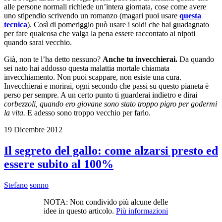
alle persone normali richiede un’intera giornata, cose come avere
uno stipendio scrivendo un romanzo (magari puoi usare
questa
tecnica
). Così di pomeriggio può usare i soldi che hai guadagnato
per fare qualcosa che valga la pena essere raccontato ai nipoti
quando sarai vecchio.
Già, non te l’ha detto nessuno?
Anche tu invecchierai.
Da quando
sei nato hai addosso questa malattia mortale chiamata
invecchiamento. Non puoi scappare, non esiste una cura.
Invecchierai e morirai, ogni secondo che passi su questo pianeta è
perso per sempre. A un certo punto ti guarderai indietro e dirai
corbezzoli, quando ero giovane sono stato troppo pigro per godermi
la vita.
E adesso sono troppo vecchio per farlo.
19 Dicembre 2012
Il segreto del gallo: come alzarsi presto ed
essere subito al 100%
Stefano
sonno
NOTA: Non condivido più alcune delle
idee in questo articolo.
Più informazioni