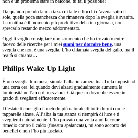
non è un problema stare in balcone, tu fai il possibile!
Da quando prendo la mia tazza di latte e fiocchi d’avena sotto il
sole, quella poca stanchezza che rimaneva dopo la sveglia è svanita.
La mattina è il momento più produttivo della tua giornata, non
sprecarlo restando mezzo addormentato.
Oggi ti voglio consigliare uno strumento che ho trovato mentre
facevo delle ricerche per i miei
suoni per dormire bene
, una
sveglia che non è una sveglia. L’ho chiamata sveglia del gallo, ma il
realtà si chiama…
Philips Wake-Up Light
È una sveglia luminosa, simula l’alba in camera tua. Tu la imposti ad
una certa ora, lei quando devi alzarti gradualmente aumenta la
luminosità nell’arco di mezz’ora. Già questo dovrebbe essere in
grado di svegliarti efficacemente.
D’estate ti consiglio il metodo più naturale di tutti: dormi con le
tapparelle alzate. All’alba la tua stanza si riempirà di luce e ti
sveglierai naturalmente. L’ho provato una volta anni fa come
rimedio contro il caldo (finestra spalancata), mi sono accorto dei
benefici e non l’ho più lasciato.