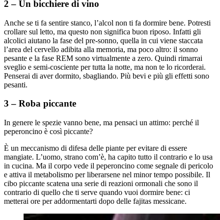
2 – Un bicchiere di vino
Anche se ti fa sentire stanco, l’alcol non ti fa dormire bene. Potresti
crollare sul letto, ma questo non significa buon riposo. Infatti gli
alcolici aiutano la fase del pre-sonno, quella in cui viene staccata
l’area del cervello adibita alla memoria, ma poco altro: il sonno
pesante e la fase REM sono virtualmente a zero. Quindi rimarrai
sveglio e semi-cosciente per tutta la notte, ma non te lo ricorderai.
Penserai di aver dormito, sbagliando. Più bevi e più gli effetti sono
pesanti.
3 – Roba piccante
In genere le spezie vanno bene, ma pensaci un attimo: perché il
peperoncino è così piccante?
È un meccanismo di difesa delle piante per evitare di essere
mangiate. L’uomo, strano com’è, ha capito tutto il contrario e lo usa
in cucina. Ma il corpo vede il peperoncino come segnale di pericolo
e attiva il metabolismo per liberarsene nel minor tempo possibile. Il
cibo piccante scatena una serie di reazioni ormonali che sono il
contrario di quello che ti serve quando vuoi dormire bene: ci
metterai ore per addormentarti dopo delle fajitas messicane.