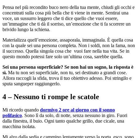
Pensa nel più recondito buco nero della tua mente, chiudi gli occhi e
concentrati sulla cosa più bella che ti viene in mente. Sentirai una
voce, un sussurro leggero che ti dice quello che vuoi essere,
un’immagine che ti dà il sorriso, un’emozione che ti fa scorrere un
brivido lungo la schiena.
Materializza quell’emozione, assaporala, immaginala. È quella cosa
con la quale sei una persona completa. Non i soldi, non la fama, non
il successo. Quella singola cosa che vuoi fare nella tua vita. Se in
questo mondo potessi fare solo un’ultima cosa, sarebbe quella.
Sei una persona superficiale? Se non hai un sogno, la risposta è
sì.
Ma tu non sei superficiale, non tu, sei destinato a grandi cose.
Allora raccogli la sfida, trova il tuo obiettivo adesso. Poi stringilo e
sputa sangueper raggiungerlo.
4 – Nessuno ti rompe le scatole
Mi ricordo quando
dormivo 2 ore al giorno con il sonno
polifasico
. Sono lì da solo, di notte, senza nessuno in giro. Fuori
dalla finestra, il buio. Ogni tanto qualche grillo, due cicale, una
macchina isolata.
Mi alzo dalla sedia e cammino lentamente verso la porta, esco, sono