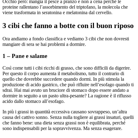
Occhio però: mangia il pesce a pranzo e non a cena perché le
proteine rallentano l’assorbimento del triptofano, la molecola che
viene trasformata in seratonina e melatonina dal cervello.
3 cibi che fanno a botte con il buon riposo
Ora andiamo a fondo classifica e vediamo 3 cibi che non dovresti
mangiare di sera se hai problemi a dormire.
1 – Pane e salame
Così come tutti i cibi ricchi di grasso, che sono difficili da digerire.
Per questo il corpo aumenta il metabolismo, tutto il contrario di
quello che dovrebbe succedere quando dormi. In più stimola la
produzione di acido gastrico, che può rifluire nell’esofago quando ti
sdrai. Hai mai avuto un bruciore di stomaco dopo essere andato a
dormire in seguito a un pasto ultra-pesante? La ragione è il riflusso
acido dallo stomaco all’esofago.
In più i grassi in quantità eccessiva causano sovrappeso, un’altra
causa del cattivo sonno. Senza nulla togliere ai grassi insaturi, quelli
che fanno bene: una dieta senza grassi non è equilibrata, perché
sono indispensabili per la sopravvivenza. Ma senza esagerare.