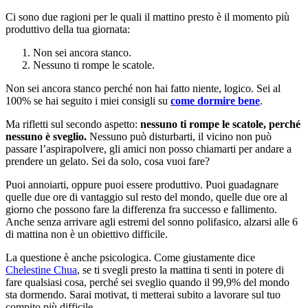
Ci sono due ragioni per le quali il mattino presto è il momento più
produttivo della tua giornata:
Non sei ancora stanco.
Nessuno ti rompe le scatole.
Non sei ancora stanco perché non hai fatto niente, logico. Sei al
100% se hai seguito i miei consigli su
come dormire bene
.
Ma rifletti sul secondo aspetto:
nessuno ti rompe le scatole, perché
nessuno è sveglio.
Nessuno può disturbarti, il vicino non può
passare l’aspirapolvere, gli amici non posso chiamarti per andare a
prendere un gelato. Sei da solo, cosa vuoi fare?
Puoi annoiarti, oppure puoi essere produttivo. Puoi guadagnare
quelle due ore di vantaggio sul resto del mondo, quelle due ore al
giorno che possono fare la differenza fra successo e fallimento.
Anche senza arrivare agli estremi del sonno polifasico, alzarsi alle 6
di mattina non è un obiettivo difficile.
La questione è anche psicologica. Come giustamente dice
Chelestine Chua
, se ti svegli presto la mattina ti senti in potere di
fare qualsiasi cosa, perché sei sveglio quando il 99,9% del mondo
sta dormendo. Sarai motivat, ti metterai subito a lavorare sul tuo
compito più difficile.