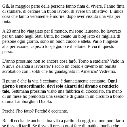
Già, la maggior parte delle persone fanno finta di vivere. Fanno finta
di studiare, di cercare un buon lavoro, di avere un obiettivo. L’unica
cosa che fanno veramente è morire, dopo aver vissuto una vita per
finta.
A 23 anni ho viaggiato per il mondo, mi sono laureato, ho lavorato
per un anno negli Stati Uniti, ho creato un blog letto da migliaia di
persone ogni giorno, sono un buon cuoco e atleta. Parlo l’inglese
alla perfezione, capisco lo spagnolo e il lettone. E via di questo
passo.
L’anno prossimo non so ancora cosa farò. Torno a studiare? Vado in
Nuova Zelanda a lavorare? Faccio un corso e divento un barista
acrobatico con i soldi che ho guadagnato in America? Vedremo.
Il punto è che la vita è eccitante, è dannatamente eccitante.
Ogni
giorno è straordinario, devi solo alzarti dal divano e renderlo
tale.
Settimana prossima visito una fabbrica di cioccolato, fra meno
di un mese ho prenotato una sessione di guida in un circuito a bordo
di una Lamborghini Diablo.
Perché l’ho fatto? Perché è eccitante.
Rendi eccitante anche la tua vita a partire da oggi, ma non puoi farlo
se ti svegli tardi. Se ti svegli presto puoi fare di mattina quello che