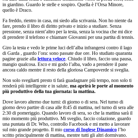
in giardino. Guardo le stelle e sospiro. Quella è l’Orsa Minore,
quello è Draco.
Fa freddo, rientro in casa, mi siedo alla scrivania. Non ho niente da
fare, prendo il libro di diritto privato e inizio a studiare. Senza
pressione, senza nient’altro per la testa, senza la vocina che mi dice
di prendere il telefono e chiamare Giovanni per una partita di tennis.
Giro la testa e vedo le prime luci dell’alba infrangersi contro il lago
di Garda , guardo l’ora: sono passate due ore. Ho studiato quaranta
pagine grazie alla
lettura veloce
. Chiudo il libro, faccio una pausa,
mangio qualcosa. Esco e mi godo l’alba, vado a prendere il pane
ancora caldo mentre il resto della gloriosa Campoverde si sveglia.
Non solo svegliarti presto ti farà guadagnare più tempo, non solo ti
renderà più intelligente e in salute,
ma aprirà le porte al momento
più produttivo della tua giornata: la mattina.
Dove lavoro alterno due turni: di giorno o di sera. Nel turno di
giorno devo partire di casa alle 8:45 di mattina, nel turno di sera alle
2:30 di pomeriggio. Quando lavoro di sera, so che la mattina sarà il
mio momento più produttivo. Mi sveglio, faccio colazione, guardo
una puntata di Dr. Who, controllo Facebook e mi metto a lavorare
sul mio grande progetto. Il mio
corso di Inglese Dinamico
l’ho
scritto principalmente di mattina, mentre tutti gli altri dormivano.