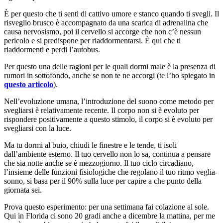
È per questo che ti senti di cattivo umore e stanco quando ti svegli. Il
risveglio brusco è accompagnato da una scarica di adrenalina che
causa nervosismo, poi il cervello si accorge che non c’è nessun
pericolo e si predispone per riaddormentarsi. È qui che ti
riaddormenti e perdi l’autobus.
Per questo una delle ragioni per le quali dormi male è la presenza di
rumori in sottofondo, anche se non te ne accorgi (te l’ho spiegato in
questo articolo
).
Nell’evoluzione umana, l’introduzione del suono come metodo per
svegliarsi è relativamente recente. Il corpo non si è evoluto per
rispondere positivamente a questo stimolo, il corpo si è evoluto per
svegliarsi con la luce.
Ma tu dormi al buio, chiudi le finestre e le tende, ti isoli
dall’ambiente esterno. Il tuo cervello non lo sa, continua a pensare
che sia notte anche se è mezzogiorno. Il tuo ciclo circadiano,
l’insieme delle funzioni fisiologiche che regolano il tuo ritmo veglia-
sonno, si basa per il 90% sulla luce per capire a che punto della
giornata sei.
Prova questo esperimento: per una settimana fai colazione al sole.
Qui in Florida ci sono 20 gradi anche a dicembre la mattina, per me