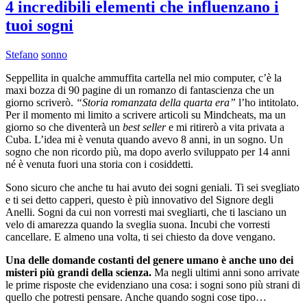
4 incredibili elementi che influenzano i
tuoi sogni
Stefano
sonno
Seppellita in qualche ammuffita cartella nel mio computer, c’è la
maxi bozza di 90 pagine di un romanzo di fantascienza che un
giorno scriverò.
“Storia romanzata della quarta era”
l’ho intitolato.
Per il momento mi limito a scrivere articoli su Mindcheats, ma un
giorno so che diventerà un
best seller
e mi ritirerò a vita privata a
Cuba. L’idea mi è venuta quando avevo 8 anni, in un sogno. Un
sogno che non ricordo più, ma dopo averlo sviluppato per 14 anni
né è venuta fuori una storia con i cosiddetti.
Sono sicuro che anche tu hai avuto dei sogni geniali. Ti sei svegliato
e ti sei detto capperi, questo è più innovativo del Signore degli
Anelli. Sogni da cui non vorresti mai svegliarti, che ti lasciano un
velo di amarezza quando la sveglia suona. Incubi che vorresti
cancellare. E almeno una volta, ti sei chiesto da dove vengano.
Una delle domande costanti del genere umano è anche uno dei
misteri più grandi della scienza.
Ma negli ultimi anni sono arrivate
le prime risposte che evidenziano una cosa: i sogni sono più strani di
quello che potresti pensare. Anche quando sogni cose tipo…