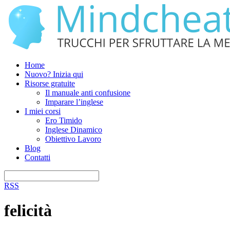
Home
Nuovo? Inizia qui
Risorse gratuite
Il manuale anti confusione
Imparare l’inglese
I miei corsi
Ero Timido
Inglese Dinamico
Obiettivo Lavoro
Blog
Contatti
RSS
felicità