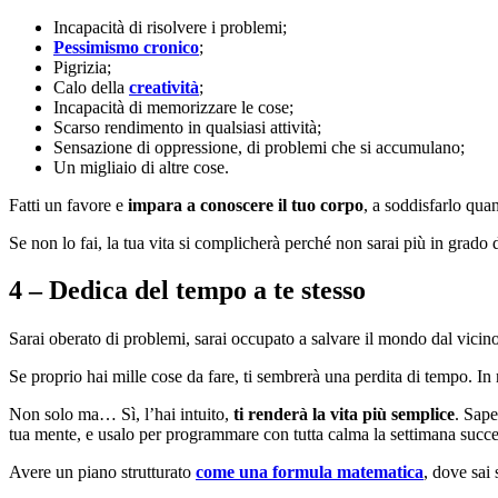
Incapacità di risolvere i problemi;
Pessimismo cronico
;
Pigrizia;
Calo della
creatività
;
Incapacità di memorizzare le cose;
Scarso rendimento in qualsiasi attività;
Sensazione di oppressione, di problemi che si accumulano;
Un migliaio di altre cose.
Fatti un favore e
impara a conoscere il tuo corpo
, a soddisfarlo qua
Se non lo fai, la tua vita si complicherà perché non sarai più in grado
4 – Dedica del tempo a te stesso
Sarai oberato di problemi, sarai occupato a salvare il mondo dal vicin
Se proprio hai mille cose da fare, ti sembrerà una perdita di tempo. In r
Non solo ma… Sì, l’hai intuito,
ti renderà la vita più semplice
. Sape
tua mente, e usalo per programmare con tutta calma la settimana succe
Avere un piano strutturato
come una formula matematica
, dove sai 