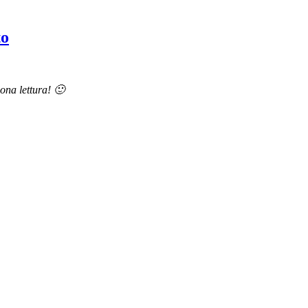
to
uona lettura! 🙂