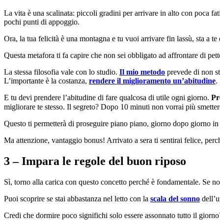
La vita è una scalinata: piccoli gradini per arrivare in alto con poca fa
pochi punti di appoggio.
Ora, la tua felicità è una montagna e tu vuoi arrivare fin lassù, sta a 
Questa metafora ti fa capire che non sei obbligato ad affrontare di petto 
La stessa filosofia vale con lo studio.
Il mio metodo
prevede di non sta
L’importante è la costanza,
rendere il miglioramento un’abitudine
.
E tu devi prendere l’abitudine di fare qualcosa di utile ogni giorno.
Pr
migliorare te stesso. Il segreto? Dopo 10 minuti non vorrai più smette
Questo ti permetterà di proseguire piano piano, giorno dopo giorno in
Ma attenzione, vantaggio bonus! Arrivato a sera ti sentirai felice, perch
3 – Impara le regole del buon riposo
Sì, torno alla carica con questo concetto perché è fondamentale. Se n
Puoi scoprire se stai abbastanza nel letto con la
scala del sonno
dell’u
Credi che dormire poco significhi solo essere assonnato tutto il giorno?