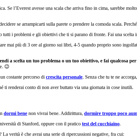
tica. Se l’Everest avesse una scala che arriva fino in cima, sarebbe molto 
te decidere se arrampicarti sulla parete o prendere la comoda scala. Perch
tutti i problemi e gli obiettivi che ti si parano di fronte. Fai una scelta i
re mai più di 3 ore al giorno sui libri, 4-5 quando proprio sono ingolfat
endi a scelta un tuo problema o un tuo obiettivo, e fai qualcosa per
re. 😉
 un costante percorso di
crescita personale
. Senza che tu te ne accorga, 
é ti renderai conto di non aver buttato via una giornata in cose inutili.
on
dormi bene
non vivrai bene. Addirittura,
dormire troppo poco aume
niversità di Stanford, oppure con il pratico
test del cucchiaino
.
 La verità è che avrai una serie di ripercussioni negative, fra cui: