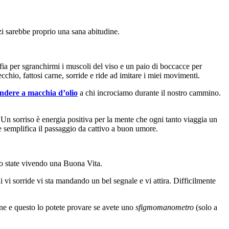
zi sarebbe proprio una sana abitudine.
fia per sgranchirmi i muscoli del viso e un paio di boccacce per
cchio, fattosi carne, sorride e ride ad imitare i miei movimenti.
ndere a macchia d’olio
a chi incrociamo durante il nostro cammino.
 Un sorriso è energia positiva per la mente che ogni tanto viaggia un
 e semplifica il passaggio da cattivo a buon umore.
to state vivendo una Buona Vita.
i vi sorride vi sta mandando un bel segnale e vi attira. Difficilmente
ione e questo lo potete provare se avete uno
sfigmomanometro
(solo a