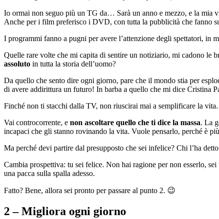
Io ormai non seguo più un TG da… Sarà un anno e mezzo, e la mia vita
Anche per i film preferisco i DVD, con tutta la pubblicità che fanno 
I programmi fanno a pugni per avere l’attenzione degli spettatori, in 
Quelle rare volte che mi capita di sentire un notiziario, mi cadono le br
assoluto
in tutta la storia dell’uomo?
Da quello che sento dire ogni giorno, pare che il mondo stia per espl
di avere addirittura un futuro! In barba a quello che mi dice Cristina P
Finché non ti stacchi dalla TV, non riuscirai mai a semplificare la vita
Vai controcorrente, e
non ascoltare quello che ti dice la massa
. La g
incapaci che gli stanno rovinando la vita. Vuole pensarlo, perché è più 
Ma perché devi partire dal presupposto che sei infelice? Chi l’ha detto
Cambia prospettiva: tu sei felice. Non hai ragione per non esserlo, sei 
una pacca sulla spalla adesso.
Fatto? Bene, allora sei pronto per passare al punto 2. 😉
2 – Migliora ogni giorno