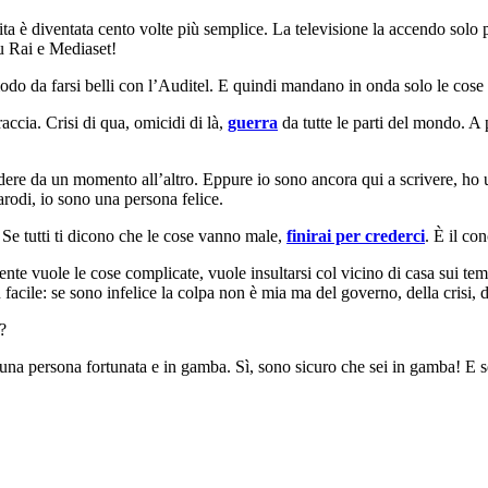
 è diventata cento volte più semplice. La televisione la accendo solo 
su Rai e Mediaset!
modo da farsi belli con l’Auditel. E quindi mandano in onda solo le cose
accia. Crisi di qua, omicidi di là,
guerra
da tutte le parti del mondo. A
odere da un momento all’altro. Eppure io sono ancora qui a scrivere, ho
arodi, io sono una persona felice.
. Se tutti ti dicono che le cose vanno male,
finirai per crederci
. È il co
ente vuole le cose complicate, vuole insultarsi col vicino di casa sui tem
facile: se sono infelice la colpa non è mia ma del governo, della crisi, d
?
una persona fortunata e in gamba. Sì, sono sicuro che sei in gamba! E se 