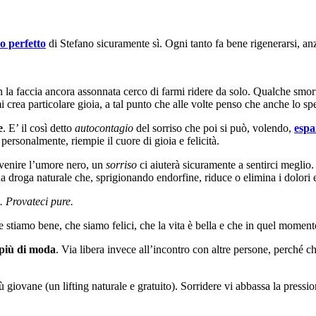
o perfetto
di Stefano sicuramente sì. Ogni tanto fa bene rigenerarsi, an
n la faccia ancora assonnata cerco di farmi ridere da solo. Qualche smor
crea particolare gioia, a tal punto che alle volte penso che anche lo spe
e
. E’ il così detto
autocontagio
del sorriso che poi si può, volendo,
espa
ersonalmente, riempie il cuore di gioia e felicità.
a venire l’umore nero, un
sorriso
ci aiuterà sicuramente a sentirci meglio.
na droga naturale che, sprigionando endorfine, riduce o elimina i dolori
. Provateci pure.
e stiamo bene, che siamo felici, che la vita è bella e che in quel momen
e più di moda
. Via libera invece all’incontro con altre persone, perché ch
ù giovane (un lifting naturale e gratuito). Sorridere vi abbassa la press