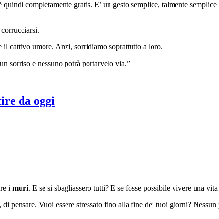
 è quindi completamente gratis. E’ un gesto semplice, talmente semplice 
 corrucciarsi.
e il cattivo umore. Anzi, sorridiamo soprattutto a loro.
n sorriso e nessuno potrà portarvelo via.”
tire da oggi
ure i
muri
. E se si sbagliassero tutti? E se fosse possibile vivere una vit
, di pensare. Vuoi essere stressato fino alla fine dei tuoi giorni? Nessu