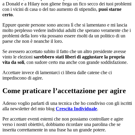
a Donald e a Hilary non gliene frega un fico secco dei tuoi problemi
con i vicini di casa o del tuo aumento di stipendio,
puoi starne
certo
.
Eppure queste persone sono ancora lì che si lamentano e mi lascia
molto perplesso vedere individui adulti che sperano veramente che i
problemi della loro vita possano essere risolti da un politico di un
paese che non è neanche il loro.
Se avessero accettato subito il fatto che un altro presidente avesse
vinto le elezioni
sarebbero stati liberi di aggiustare la propria
vita da soli
, con sudore certo ma anche con grande soddisfazione.
Accettare invece di lamentarci ci libera dalle catene che ci
impediscono di agire.
Come praticare l’accettazione per agire
Adesso voglio parlarti di una tecnica che ho condiviso con gli iscritti
alla newsletter del mio blog
Crescita Individuale
.
Per accettare eventi esterni che non possiamo controllare e agire
verso i nostri obiettivi, dobbiamo ricordare una parolina che se
inserita correttamente in una frase ha un grande potere.