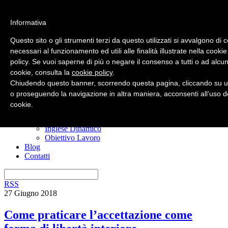
Informativa
Questo sito o gli strumenti terzi da questo utilizzati si avvalgono di 
necessari al funzionamento ed utili alle finalità illustrate nella cookie
policy. Se vuoi saperne di più o negare il consenso a tutti o ad alcun
Home
cookie, consulta la
cookie policy
.
Nuovo? Inizia qui
Risorse gratuite
Chiudendo questo banner, scorrendo questa pagina, cliccando su u
Il manuale anti confusione
o proseguendo la navigazione in altra maniera, acconsenti all’uso d
Imparare l’inglese
cookie.
I miei corsi
Ero Timido
Inglese Dinamico
Obiettivo Lavoro
Blog
Contatti
RSS
27 Giugno 2018
Come praticare l’accettazione come