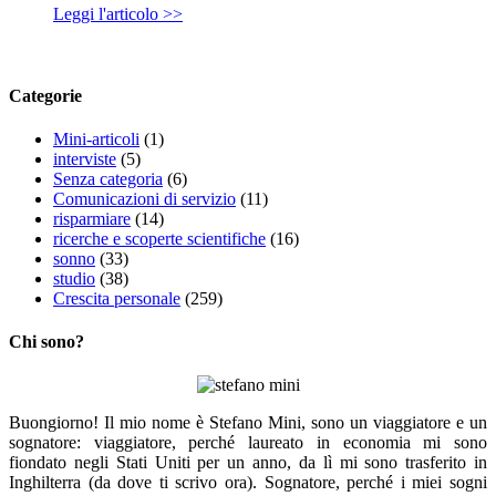
Leggi l'articolo >>
Categorie
Mini-articoli
(1)
interviste
(5)
Senza categoria
(6)
Comunicazioni di servizio
(11)
risparmiare
(14)
ricerche e scoperte scientifiche
(16)
sonno
(33)
studio
(38)
Crescita personale
(259)
Chi sono?
Buongiorno! Il mio nome è Stefano Mini, sono un viaggiatore e un
sognatore: viaggiatore, perché laureato in economia mi sono
fiondato negli Stati Uniti per un anno, da lì mi sono trasferito in
Inghilterra (da dove ti scrivo ora). Sognatore, perché i miei sogni