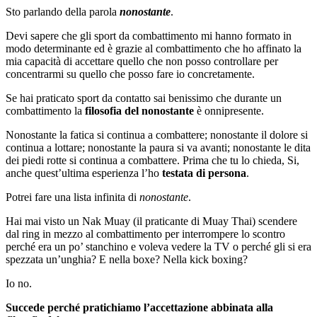
Sto parlando della parola
nonostante
.
Devi sapere che gli sport da combattimento mi hanno formato in
modo determinante ed è grazie al combattimento che ho affinato la
mia capacità di accettare quello che non posso controllare per
concentrarmi su quello che posso fare io concretamente.
Se hai praticato sport da contatto sai benissimo che durante un
combattimento la
filosofia del nonostante
è onnipresente.
Nonostante la fatica si continua a combattere; nonostante il dolore si
continua a lottare; nonostante la paura si va avanti; nonostante le dita
dei piedi rotte si continua a combattere. Prima che tu lo chieda, Si,
anche quest’ultima esperienza l’ho
testata di persona
.
Potrei fare una lista infinita di
nonostante
.
Hai mai visto un Nak Muay (il praticante di Muay Thai) scendere
dal ring in mezzo al combattimento per interrompere lo scontro
perché era un po’ stanchino e voleva vedere la TV o perché gli si era
spezzata un’unghia? E nella boxe? Nella kick boxing?
Io no.
Succede perché pratichiamo l’accettazione abbinata alla