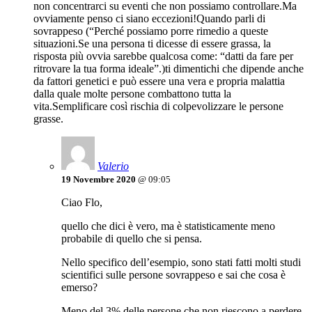
non concentrarci su eventi che non possiamo controllare.Ma
ovviamente penso ci siano eccezioni!Quando parli di
sovrappeso (“Perché possiamo porre rimedio a queste
situazioni.Se una persona ti dicesse di essere grassa, la
risposta più ovvia sarebbe qualcosa come: “datti da fare per
ritrovare la tua forma ideale”.)ti dimentichi che dipende anche
da fattori genetici e può essere una vera e propria malattia
dalla quale molte persone combattono tutta la
vita.Semplificare così rischia di colpevolizzare le persone
grasse.
Valerio
19 Novembre 2020
@ 09:05
Ciao Flo,
quello che dici è vero, ma è statisticamente meno
probabile di quello che si pensa.
Nello specifico dell’esempio, sono stati fatti molti studi
scientifici sulle persone sovrappeso e sai che cosa è
emerso?
Meno del 3% delle persone che non riescono a perdere