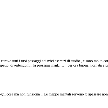
 , ritrovo tutti i tuoi passaggi nei miei esercizi di studio , e sono molt
aspetto, divertendomi , la prossima mail……..per ora buona giornata a 
e ogni cosa ma non funziona .. Le mappe mentali servono x ripassare non