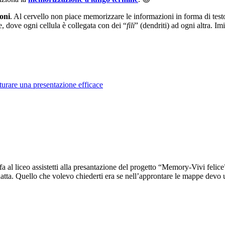
oni
. Al cervello non piace memorizzare le informazioni in forma di te
, dove ogni cellula è collegata con dei “
fili
” (dendriti) ad ogni altra. Im
urare una presentazione efficace
 al liceo assistetti alla presantazione del progetto “Memory-Vivi felic
datta. Quello che volevo chiederti era se nell’approntare le mappe devo ut