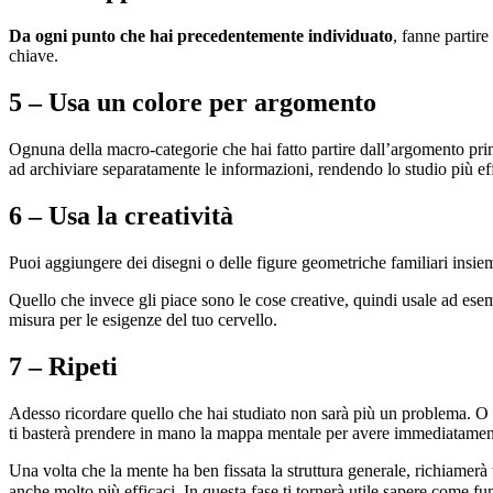
Da ogni punto che hai precedentemente individuato
, fanne partire
chiave.
5 – Usa un colore per argomento
Ognuna della macro-categorie che hai fatto partire dall’argomento princ
ad archiviare separatamente le informazioni, rendendo lo studio più effi
6 – Usa la creatività
Puoi aggiungere dei disegni o delle figure geometriche familiari insiem
Quello che invece gli piace sono le cose creative, quindi usale ad ese
misura per le esigenze del tuo cervello.
7 – Ripeti
Adesso ricordare quello che hai studiato non sarà più un problema. O me
ti basterà prendere in mano la mappa mentale per avere immediatamente
Una volta che la mente ha ben fissata la struttura generale, richiamerà
anche molto più efficaci. In questa fase ti tornerà utile sapere come f