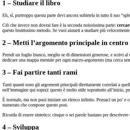
1 – Studiare il libro
Eh, sì, purtroppo questa parte devi ancora subirtela in tutto il suo “s
Ciò che invece non dovrai fare è la seconda noiosissima parte:
cercar
questo bruttissimo metodo. Se vuoi aiutarti a studiare più velocemente,
2 – Metti l’argomento principale in centro
Prendi un foglio bianco, meglio se di dimensioni generose, e scrivi al c
dedicare una mappa mentale per ogni macro-argomento (ma cerca sempr
3 – Fai partire tanti rami
Tanti quanti sono gli argomenti principali direttamente correlati a quello
nell’immagine qui sopra): questo è molto utile soprattutto all’inizio, pe
È normale, ma non puoi iniziare un elenco infinito. Pensaci un po’ e ce
numerato che compone questo post.
Ricorda di essere sintetico: cinque o sei parole bastano per descriver
4 – Sviluppa