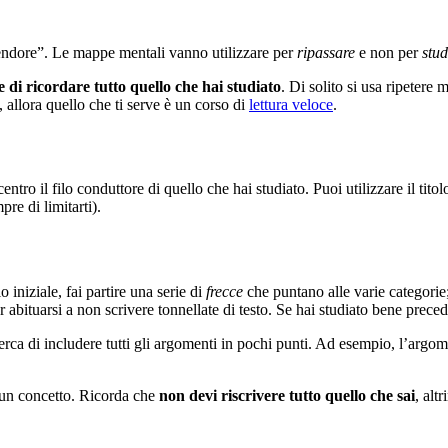
plendore”. Le mappe mentali vanno utilizzare per
ripassare
e non per
stud
e di ricordare tutto quello che hai studiato
. Di solito si usa ripetere m
 allora quello che ti serve è un corso di
lettura veloce
.
entro il filo conduttore di quello che hai studiato. Puoi utilizzare il ti
e di limitarti).
 iniziale, fai partire una serie di
frecce
che puntano alle varie categorie;
r abituarsi a non scrivere tonnellate di testo. Se hai studiato bene prece
rca di includere tutti gli argomenti in pochi punti. Ad esempio, l’argom
e un concetto. Ricorda che
non devi riscrivere tutto quello che sai
, alt