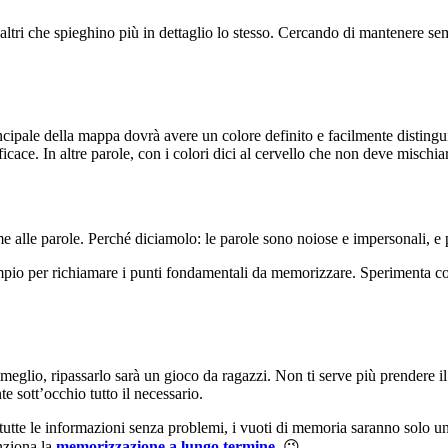
 altri che spieghino più in dettaglio lo stesso. Cercando di mantenere semp
ipale della mappa dovrà avere un colore definito e facilmente distinguibi
cace. In altre parole, con i colori dici al cervello che non deve mischiar
e alle parole. Perché diciamolo: le parole sono noiose e impersonali, e 
mpio per richiamare i punti fondamentali da memorizzare. Sperimenta con
glio, ripassarlo sarà un gioco da ragazzi. Non ti serve più prendere il 
 sott’occhio tutto il necessario.
 tutte le informazioni senza problemi, i vuoti di memoria saranno solo un
unziona la
memorizzazione a lungo termine
. 😉