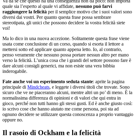
Va da sé che questo ha una conseguenza non da poco: non importa
quale sia l’esperto al quale vi affidate,
nessuno può farvi
raggiungere la felicità
per il semplice motivo che i suoi valori sono
diversi dai vostri. Per quanto questa frase possa sembrare
stereotipata, gli unici che possono decidere la vostra felicità siete
voi!
Ma lo dico in una nuova accezione. Solitamente questa frase viene
usata come conclusione di un corso, quando si esorta il lettore a
mettersi sotto ed applicare quanto appena letto. Io, al contrario,
penso veramente che nessuno possa portare nessun altro per mano
verso la felicità. L’unica cosa che i grandi del settore possono fare è
dare alcuni consigli generici, ma non esiste una vera bibbia
inderogabile.
Fate anche voi un esperimento seduta stante
: aprite la pagina
principale di
Mindcheats
, e leggete i diversi titoli che trovate. Sono
sicuro che ve ne piaceranno alcuni, mentre altri un po’ di meno. È la
normalissima differenza di opinioni e di valori che qui entra in
gioco, perché non tutti hanno gli stessi gusti. Ed è anche giusto così:
io scrivo cose che hanno aiutato me come persona, poi sta ad
ognuno decidere se utilizzare questa conoscenza a proprio vantaggio
oppure no.
Il rasoio di Ockham e la felicità