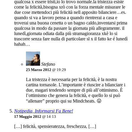
qualcosa x essere tristi,io lo trovo normale.la tristezza esiste
come la felicità,bisogna xrò con la forza mentale misurare le
due cose mettendoci più felicità nell apposito bilanciere…es.
quando si va a lavoro pensa a quando rientrerai a casa e
troverai una buona cenetta o un bagno caldo,inventarsi prima
qualcosa in modo da passare la giornata più allegramente. il
lunedì,giornata odiata dalla più stramagioranza xkè lo si
trascorre senza fare nulla di particolare sl x il fatto ke é lunedì
hahah…
Stefano
25 Marzo 2012
@ 19:29
La tristezza è necessaria per la felicità, è la nostra
cartina tornasole. L’importante è riuscire a bilanciare i
due, magari tendendo sempre di più all’ottimismo. È
l’ottimismo che genera la felicità, e quello lo si può
“allenare” proprio qui su Mindcheats. 😛
Notipedia, Informarsi Fa Bene!
17 Maggio 2012
@ 14:13
[…] felicità, spensieratezza, freschezza, […]