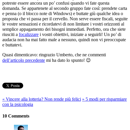
potreste essere ancora un po’ confusi quando vi fate questa
domanda. Se appartenete al secondo gruppo fate così: prendete carta
e penna (o il blocco note di Windows) e buttate giù qualche idea o
proposta che vi passa per il cervello. Non serve essere fiscali, seguite
le vostre sensazioni e ricordatevi di non limitare i vostri orizzonti al
semplice appagamento dei bisogni immediati. Perfetto, ora che siete
riusciti a
focalizzare
i vostri obiettivi, iniziate a seguirli! Un po’ di
audacia non ha mai fatto male a nessuno, quindi non vi preoccupate
e buttatevi.
Quasi dimenticavo: ringrazio Umberto, che ne commenti
dell’articolo precedente
mi ha dato lo spunto! 😉
«
Vincere alla lotteria? Non rende più felici
»
5 modi per risparmiare
con la psicologia
10 Comments