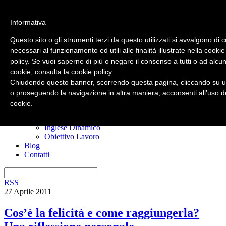
Informativa
Questo sito o gli strumenti terzi da questo utilizzati si avvalgono di 
necessari al funzionamento ed utili alle finalità illustrate nella cookie
policy. Se vuoi saperne di più o negare il consenso a tutti o ad alcun
Home
cookie, consulta la
cookie policy
.
Nuovo? Inizia qui
Risorse gratuite
Chiudendo questo banner, scorrendo questa pagina, cliccando su u
Il manuale anti confusione
o proseguendo la navigazione in altra maniera, acconsenti all’uso d
Imparare l’inglese
cookie.
I miei corsi
Ero Timido
Inglese Dinamico
Obiettivo Lavoro
Blog
Contatti
RSS
27 Aprile 2011
Cos’è la felicità e come raggiungerla?