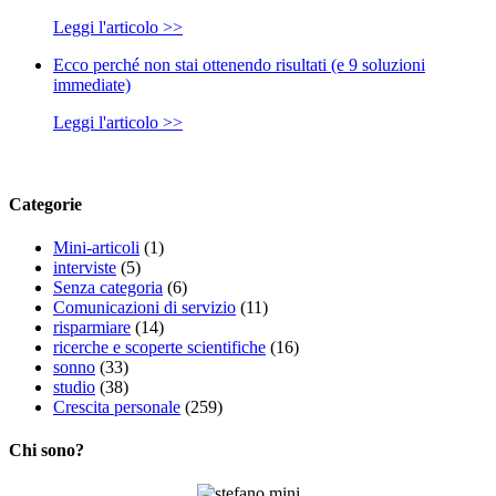
Leggi l'articolo >>
Ecco perché non stai ottenendo risultati (e 9 soluzioni
immediate)
Leggi l'articolo >>
Categorie
Mini-articoli
(1)
interviste
(5)
Senza categoria
(6)
Comunicazioni di servizio
(11)
risparmiare
(14)
ricerche e scoperte scientifiche
(16)
sonno
(33)
studio
(38)
Crescita personale
(259)
Chi sono?