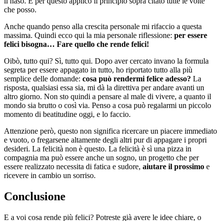
il naso. E per questo applico il principio sopra citato tutte le volte
che posso.
Anche quando penso alla crescita personale mi rifaccio a questa
massima. Quindi ecco qui la mia personale riflessione:
per essere
felici bisogna… Fare quello che rende felici!
Oibò, tutto qui? Sì, tutto qui. Dopo aver cercato invano la formula
segreta per essere appagato in tutto, ho riportato tutto alla più
semplice delle domande:
cosa può rendermi felice adesso?
La
risposta, qualsiasi essa sia, mi dà la direttiva per andare avanti un
altro giorno. Non sto quindi a pensare al male di vivere, a quanto il
mondo sia brutto o così via. Penso a cosa può regalarmi un piccolo
momento di beatitudine oggi, e lo faccio.
Attenzione però, questo non significa ricercare un piacere immediato
e vuoto, o fregarsene altamente degli altri pur di appagare i propri
desideri. La felicità non è questo. La felicità è sì una pizza in
compagnia ma può essere anche un sogno, un progetto che per
essere realizzato necessita di fatica e sudore,
aiutare il prossimo
e
ricevere in cambio un sorriso.
Conclusione
E a voi cosa rende più felici? Potreste già avere le idee chiare, o