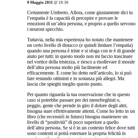
9 Maggio 2011
@ 18:36
Certamente Umberto. Allora, come giustamente dici tu
l’empatia è la capacità di percepire e provare le
emozioni di un’altra persona, e proprio a quello servono
i neuroni specchio.
Tuttavia, nella mia esperienza ho notato che mantenere
un certo livello di distacco (e quindi limitare l’empatia)
quando una persona è triste e si sfoga con te è di grande
aiuto per tutti: in questo modo non mi faccio trascinare
nel vortice della tristezza, e riesco a risollevare il morale
dell’altra persona molto più facilmente ed
efficacemente. E come ho detto nell’articolo, lo si può
fare restando ottimisti e in sostanza più allegri. Ma
lascia che spieghi meglio questo punto.
Per quanto riguarda la tua osservazione che in questo
caso si potrebbe passare per dei menefreghisti o,
peggio, gente che prende in giro il dolore degli altri,
bisogna stare effettivamente attenti. Come ho letto in un
libro (che recensirò in futuro) bisogna mantenere un
livello di “positività” di poco superiore a quello
dell’altra persona. Se si è in un contesto felice dove tutti
sono contenti si potrà esternare la propria felicità in