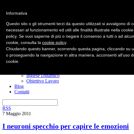
Informativa
Questo sito o gli strumenti terzi da questo utilizzati si avvalgono di 
necessari al funzionamento ed utili alle finalità illustrate nella cookie
policy. Se vuoi saperne di più o negare il consenso a tutti o ad alcun
Home
cookie, consulta la
cookie policy
.
Nuovo? Inizia qui
Risorse gratuite
Chiudendo questo banner, scorrendo questa pagina, cliccando su u
Il manuale anti confusione
o proseguendo la navigazione in altra maniera, acconsenti all’uso d
Imparare l’inglese
cookie.
I miei corsi
Ero Timido
Inglese Dinamico
Obiettivo Lavoro
Blog
Contatti
RSS
7 Maggio 2011
I neuroni specchio per capire le emozioni