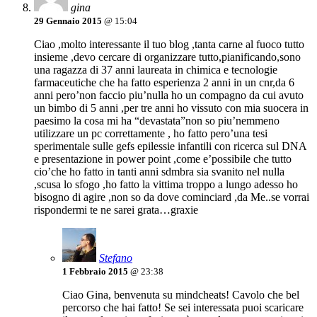
gina
29 Gennaio 2015
@ 15:04
Ciao ,molto interessante il tuo blog ,tanta carne al fuoco tutto
insieme ,devo cercare di organizzare tutto,pianificando,sono
una ragazza di 37 anni laureata in chimica e tecnologie
farmaceutiche che ha fatto esperienza 2 anni in un cnr,da 6
anni pero’non faccio piu’nulla ho un compagno da cui avuto
un bimbo di 5 anni ,per tre anni ho vissuto con mia suocera in
paesimo la cosa mi ha “devastata”non so piu’nemmeno
utilizzare un pc correttamente , ho fatto pero’una tesi
sperimentale sulle gefs epilessie infantili con ricerca sul DNA
e presentazione in power point ,come e’possibile che tutto
cio’che ho fatto in tanti anni sdmbra sia svanito nel nulla
,scusa lo sfogo ,ho fatto la vittima troppo a lungo adesso ho
bisogno di agire ,non so da dove cominciard ,da Me..se vorrai
rispondermi te ne sarei grata…graxie
Stefano
1 Febbraio 2015
@ 23:38
Ciao Gina, benvenuta su mindcheats! Cavolo che bel
percorso che hai fatto! Se sei interessata puoi scaricare