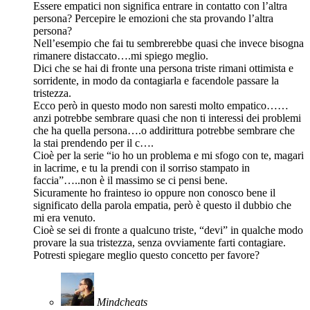
Essere empatici non significa entrare in contatto con l’altra
persona? Percepire le emozioni che sta provando l’altra
persona?
Nell’esempio che fai tu sembrerebbe quasi che invece bisogna
rimanere distaccato….mi spiego meglio.
Dici che se hai di fronte una persona triste rimani ottimista e
sorridente, in modo da contagiarla e facendole passare la
tristezza.
Ecco però in questo modo non saresti molto empatico……
anzi potrebbe sembrare quasi che non ti interessi dei problemi
che ha quella persona….o addirittura potrebbe sembrare che
la stai prendendo per il c….
Cioè per la serie “io ho un problema e mi sfogo con te, magari
in lacrime, e tu la prendi con il sorriso stampato in
faccia”…..non è il massimo se ci pensi bene.
Sicuramente ho frainteso io oppure non conosco bene il
significato della parola empatia, però è questo il dubbio che
mi era venuto.
Cioè se sei di fronte a qualcuno triste, “devi” in qualche modo
provare la sua tristezza, senza ovviamente farti contagiare.
Potresti spiegare meglio questo concetto per favore?
Mindcheats