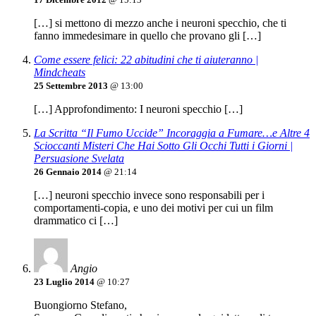
[…] si mettono di mezzo anche i neuroni specchio, che ti
fanno immedesimare in quello che provano gli […]
Come essere felici: 22 abitudini che ti aiuteranno |
Mindcheats
25 Settembre 2013
@ 13:00
[…] Approfondimento: I neuroni specchio […]
La Scritta “Il Fumo Uccide” Incoraggia a Fumare…e Altre 4
Scioccanti Misteri Che Hai Sotto Gli Occhi Tutti i Giorni |
Persuasione Svelata
26 Gennaio 2014
@ 21:14
[…] neuroni specchio invece sono responsabili per i
comportamenti-copia, e uno dei motivi per cui un film
drammatico ci […]
Angio
23 Luglio 2014
@ 10:27
Buongiorno Stefano,