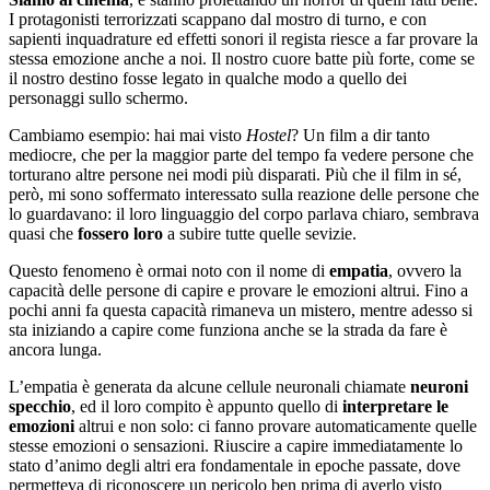
I protagonisti terrorizzati scappano dal mostro di turno, e con
sapienti inquadrature ed effetti sonori il regista riesce a far provare la
stessa emozione anche a noi. Il nostro cuore batte più forte, come se
il nostro destino fosse legato in qualche modo a quello dei
personaggi sullo schermo.
Cambiamo esempio: hai mai visto
Hostel
? Un film a dir tanto
mediocre, che per la maggior parte del tempo fa vedere persone che
torturano altre persone nei modi più disparati. Più che il film in sé,
però, mi sono soffermato interessato sulla reazione delle persone che
lo guardavano: il loro linguaggio del corpo parlava chiaro, sembrava
quasi che
fossero loro
a subire tutte quelle sevizie.
Questo fenomeno è ormai noto con il nome di
empatia
, ovvero la
capacità delle persone di capire e provare le emozioni altrui. Fino a
pochi anni fa questa capacità rimaneva un mistero, mentre adesso si
sta iniziando a capire come funziona anche se la strada da fare è
ancora lunga.
L’empatia è generata da alcune cellule neuronali chiamate
neuroni
specchio
, ed il loro compito è appunto quello di
interpretare le
emozioni
altrui e non solo: ci fanno provare automaticamente quelle
stesse emozioni o sensazioni. Riuscire a capire immediatamente lo
stato d’animo degli altri era fondamentale in epoche passate, dove
permetteva di riconoscere un pericolo ben prima di averlo visto