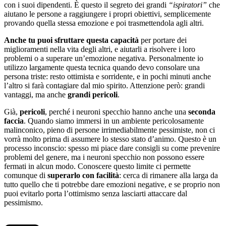
con i suoi dipendenti. È questo il segreto dei grandi
“ispiratori”
che
aiutano le persone a raggiungere i propri obiettivi, semplicemente
provando quella stessa emozione e poi trasmettendola agli altri.
Anche tu puoi sfruttare questa capacità
per portare dei
miglioramenti nella vita degli altri, e aiutarli a risolvere i loro
problemi o a superare un’emozione negativa. Personalmente io
utilizzo largamente questa tecnica quando devo consolare una
persona triste: resto ottimista e sorridente, e in pochi minuti anche
l’altro si farà contagiare dal mio spirito. Attenzione però: grandi
vantaggi, ma anche
grandi pericoli
.
Già,
pericoli
, perché i neuroni specchio hanno anche una
seconda
faccia
. Quando siamo immersi in un ambiente pericolosamente
malinconico, pieno di persone irrimediabilmente pessimiste, non ci
vorrà molto prima di assumere lo stesso stato d’animo. Questo è un
processo inconscio: spesso mi piace dare consigli su come prevenire
problemi del genere, ma i neuroni specchio non possono essere
fermati in alcun modo. Conoscere questo limite ci permette
comunque di
superarlo con facilità
: cerca di rimanere alla larga da
tutto quello che ti potrebbe dare emozioni negative, e se proprio non
puoi evitarlo porta l’ottimismo senza lasciarti attaccare dal
pessimismo.