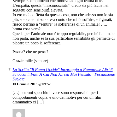
Sermpre Complimenti che rinnovo ad ogni lettura di te.
L’empatia, questa “misconosciuta”, credo sia più facile nei
soggetti con sensibilità elevata.
Io ero molto affetta da questa cosa, non che adesso non lo sia
più, solo che mi sono resa conto che mi fa soffrire, e figurati,
riesco perfino a “sentire” la sofferenza di un animale! …..
brutta cosa vero?
Quella per l’animale non è troppo regolabile, perché l’animale
non parla, anche se la sua particolare sensibilità gli permette di
placare un poco la sofferenza.
Pazzia? che ne pensi?
Grazie mille (sempre)
La Scritta "Il Fumo Uccide" Incoraggia a Fumare...e Altri 6
Scioccanti Fatti A Cui Non Avresti Mai Pensato - Persuasione
Svelata
10 Gennaio 2015
@ 09:52
[…] neuroni specchio invece sono responsabili per i
comportamenti-copia, e uno dei motivi per cui un film
drammatico ci […]