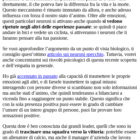
direttamente, il che poteva fare la differenza fra la vita e la morte.
Questo meccanismo è rimasto immutato da allora, e anche adesso
influenza con forza il nostro stato d’animo. Oltre alle emozioni,
questi particolari neuroni si attivano anche quando
si vedono
ripetute negli altri delle esperienze passate
: se quindi ti piace
andare in bici e vedete un ciclista, si attiveranno i neuroni che ti
faranno pensare alla tua passione.
Se vuoi approfondire l’argomento da un punto di vista biologico, ti
consiglio quest’ottimo
articolo sui neuroni specchio
. Tuttavia, vorrei
anche concentrarmi sui risvolti psicologici di questa recente scoperta
e dell’empatia in generale.
Ho già
accennato in passato
alla capacità di trasmettere le proprie
emozioni agli altri, e di farsele trasmettere in ugual misura:
interagendo con persone diverse si scambiano non solo informazioni
ma anche stati d’animo, che quindi tenderanno a bilanciarsi a
vicenda fino a raggiungere un punto stabile. Questo significa che
con la sola presenza positiva puoi essere in grado di cambiare
l’umore di un intero gruppo di persone, puoi far provare loro
sensazioni positive.
Questa dote è ben conosciuta dai grandi leader, quelli che sono in
grado di
trascinare una squadra verso la vittoria
: potrebbe essere
un allenatore di calcio, ma anche il manager d’azienda che lavora