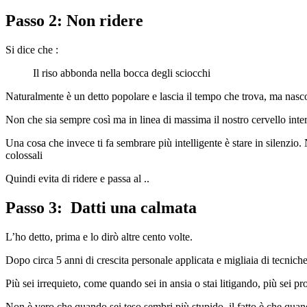
Passo 2: Non ridere
Si dice che :
Il riso abbonda nella bocca degli sciocchi
Naturalmente è un detto popolare e lascia il tempo che trova, ma nasco
Non che sia sempre così ma in linea di massima il nostro cervello inte
Una cosa che invece ti fa sembrare più intelligente è stare in silenzio
colossali
Quindi evita di ridere e passa al ..
Passo 3: Datti una calmata
L’ho detto, prima e lo dirò altre cento volte.
Dopo circa 5 anni di crescita personale applicata e migliaia di tecnich
Più sei irrequieto, come quando sei in ansia o stai litigando, più sei p
Non è vero che quando sei teso sembri più stupido, il fatto è che quando 