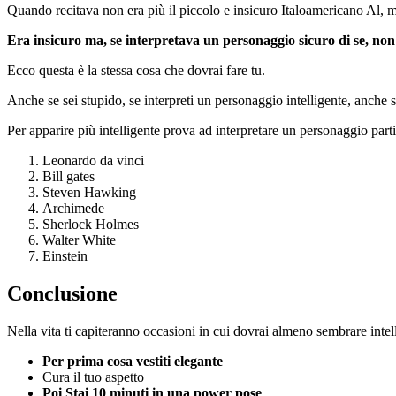
Quando recitava non era più il piccolo e insicuro Italoamericano Al, 
Era insicuro ma, se interpretava un personaggio sicuro di se, non
Ecco questa è la stessa cosa che dovrai fare tu.
Anche se sei stupido, se interpreti un personaggio intelligente, anche 
Per apparire più intelligente prova ad interpretare un personaggio partic
Leonardo da vinci
Bill gates
Steven Hawking
Archimede
Sherlock Holmes
Walter White
Einstein
Conclusione
Nella vita ti capiteranno occasioni in cui dovrai almeno sembrare intell
Per prima cosa vestiti elegante
Cura il tuo aspetto
Poi Stai 10 minuti in una power pose