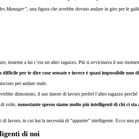
ales Manager”
, una figura che avrebbe dovuto andare in giro per le gall
ze, insieme a lui c’era un altro ragazzo. Più si avvicinava il suo moment
 difficile per te dire cose sensate e invece è quasi impossibile non d
iniscono per andare male.
avrebbe dimostrato, il suo datore di lavoro preferì l’altro ragazzo perché
di volte,
nonostante spesso siamo molto più intelligenti di chi ci sta 
 di lavoro, in cui hai la necessità di “apparire” intelligente. Ecco una p
igenti di noi