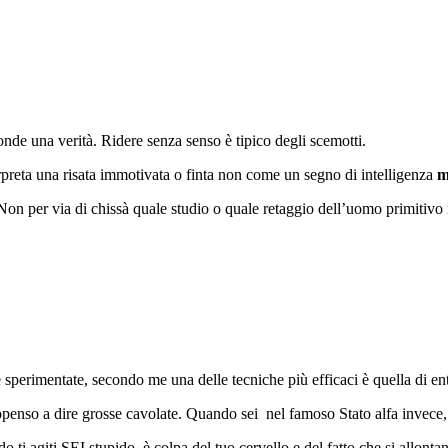
nde una verità. Ridere senza senso è tipico degli scemotti.
rpreta una risata immotivata o finta non come un segno di intelligenza
m
. Non per via di chissà quale studio o quale retaggio dell’uomo primitivo
e sperimentate, secondo me una delle tecniche più efficaci è quella di ent
ropenso a dire grosse cavolate. Quando sei nel famoso Stato alfa invece, l
ti agiti SEI stupido, è colpa del tuo cervello e del fatto che si allontan