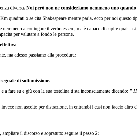
igenza diversa
. Noi però non ne consideriamo nemmeno uno quando c
i Km quadrati o se cita Shakespeare mentre parla, ecco per noi questo tip
ce nemmeno a coniugare il verbo essere, ma è capace di capire qualsiasi 
pacità per valutare a fondo le persone.
effettiva
ente, ma adesso passiamo alla procedura:
segnale di sottomissione.
 e a fare su e giù con la sua testolina ti sta inconsciamente dicendo:
” Ha
o invece non ascolto per distrazione, in entrambi i casi non faccio altr
ampliare il discorso e sopratutto seguire il passo 2: