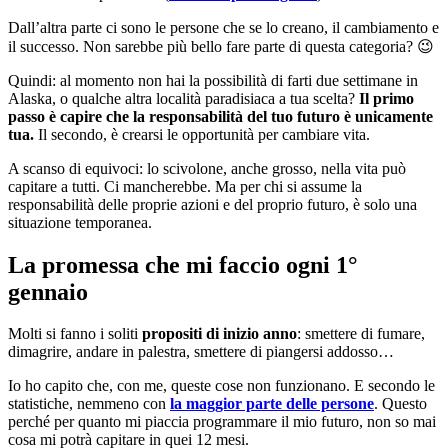
Dall’altra parte ci sono le persone che se lo creano, il cambiamento e
il successo. Non sarebbe più bello fare parte di questa categoria? 😉
Quindi: al momento non hai la possibilità di farti due settimane in
Alaska, o qualche altra località paradisiaca a tua scelta?
Il primo
passo è capire che la responsabilità del tuo futuro è unicamente
tua.
Il secondo, è crearsi le opportunità per cambiare vita.
A scanso di equivoci: lo scivolone, anche grosso, nella vita può
capitare a tutti. Ci mancherebbe. Ma per chi si assume la
responsabilità delle proprie azioni e del proprio futuro, è solo una
situazione temporanea.
La promessa che mi faccio ogni 1°
gennaio
Molti si fanno i soliti
propositi di inizio anno
: smettere di fumare,
dimagrire, andare in palestra, smettere di piangersi addosso…
Io ho capito che, con me, queste cose non funzionano. E secondo le
statistiche, nemmeno con
la maggior parte delle persone
. Questo
perché per quanto mi piaccia programmare il mio futuro, non so mai
cosa mi potrà capitare in quei 12 mesi.