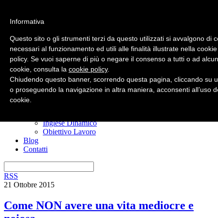
Informativa
Questo sito o gli strumenti terzi da questo utilizzati si avvalgono di 
necessari al funzionamento ed utili alle finalità illustrate nella cookie
policy. Se vuoi saperne di più o negare il consenso a tutti o ad alcun
Home
cookie, consulta la
cookie policy
.
Nuovo? Inizia qui
Risorse gratuite
Chiudendo questo banner, scorrendo questa pagina, cliccando su u
Il manuale anti confusione
o proseguendo la navigazione in altra maniera, acconsenti all’uso d
Imparare l’inglese
cookie.
I miei corsi
Ero Timido
Inglese Dinamico
Obiettivo Lavoro
Blog
Contatti
RSS
21 Ottobre 2015
Come NON avere una vita mediocre e