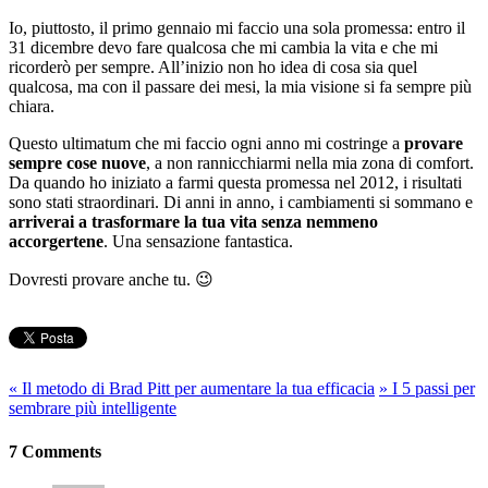
Io, piuttosto, il primo gennaio mi faccio una sola promessa: entro il
31 dicembre devo fare qualcosa che mi cambia la vita e che mi
ricorderò per sempre. All’inizio non ho idea di cosa sia quel
qualcosa, ma con il passare dei mesi, la mia visione si fa sempre più
chiara.
Questo ultimatum che mi faccio ogni anno mi costringe a
provare
sempre cose nuove
, a non rannicchiarmi nella mia zona di comfort.
Da quando ho iniziato a farmi questa promessa nel 2012, i risultati
sono stati straordinari. Di anni in anno, i cambiamenti si sommano e
arriverai a trasformare la tua vita senza nemmeno
accorgertene
. Una sensazione fantastica.
Dovresti provare anche tu. 😉
«
Il metodo di Brad Pitt per aumentare la tua efficacia
»
I 5 passi per
sembrare più intelligente
7 Comments