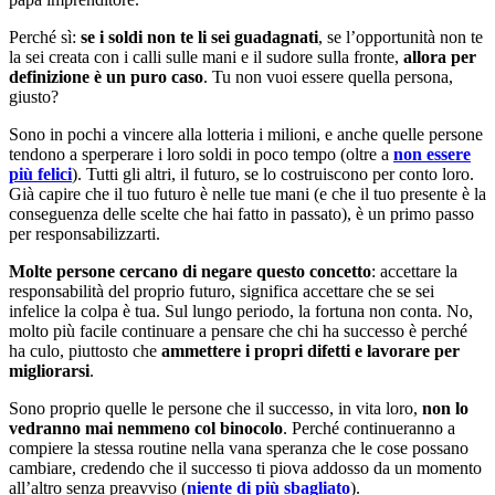
Perché sì:
se i soldi non te li sei guadagnati
, se l’opportunità non te
la sei creata con i calli sulle mani e il sudore sulla fronte,
allora per
definizione è un puro caso
. Tu non vuoi essere quella persona,
giusto?
Sono in pochi a vincere alla lotteria i milioni, e anche quelle persone
tendono a sperperare i loro soldi in poco tempo (oltre a
non essere
più felici
). Tutti gli altri, il futuro, se lo costruiscono per conto loro.
Già capire che il tuo futuro è nelle tue mani (e che il tuo presente è la
conseguenza delle scelte che hai fatto in passato), è un primo passo
per responsabilizzarti.
Molte persone cercano di negare questo concetto
: accettare la
responsabilità del proprio futuro, significa accettare che se sei
infelice la colpa è tua. Sul lungo periodo, la fortuna non conta. No,
molto più facile continuare a pensare che chi ha successo è perché
ha culo, piuttosto che
ammettere i propri difetti e lavorare per
migliorarsi
.
Sono proprio quelle le persone che il successo, in vita loro,
non lo
vedranno mai nemmeno col binocolo
. Perché continueranno a
compiere la stessa routine nella vana speranza che le cose possano
cambiare, credendo che il successo ti piova addosso da un momento
all’altro senza preavviso (
niente di più sbagliato
).