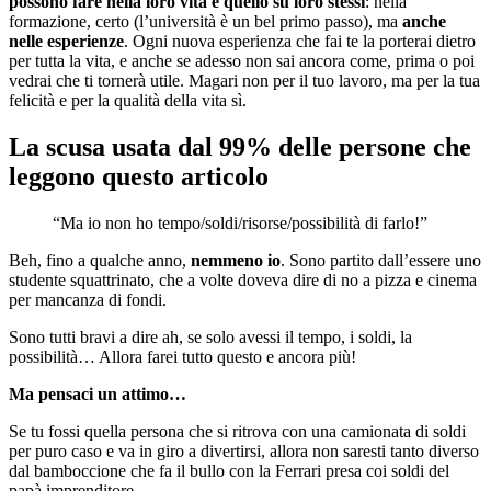
possono fare nella loro vita è quello su loro stessi
: nella
formazione, certo (l’università è un bel primo passo), ma
anche
nelle esperienze
. Ogni nuova esperienza che fai te la porterai dietro
per tutta la vita, e anche se adesso non sai ancora come, prima o poi
vedrai che ti tornerà utile. Magari non per il tuo lavoro, ma per la tua
felicità e per la qualità della vita sì.
La scusa usata dal 99% delle persone che
leggono questo articolo
“Ma io non ho tempo/soldi/risorse/possibilità di farlo!”
Beh, fino a qualche anno,
nemmeno io
. Sono partito dall’essere uno
studente squattrinato, che a volte doveva dire di no a pizza e cinema
per mancanza di fondi.
Sono tutti bravi a dire ah, se solo avessi il tempo, i soldi, la
possibilità… Allora farei tutto questo e ancora più!
Ma pensaci un attimo…
Se tu fossi quella persona che si ritrova con una camionata di soldi
per puro caso e va in giro a divertirsi, allora non saresti tanto diverso
dal bamboccione che fa il bullo con la Ferrari presa coi soldi del
papà imprenditore.