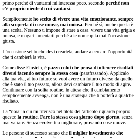
primo perché di vantarmi mi interessa poco, secondo
perché non
c’è proprio niente di cui vantarsi
.
Semplicemente
ho scelto di vivere una vita emozionante, sempre
alla scoperta di cose nuove, mai noiosa
. Perché sì, anche questa è
una scelta. Nessuno ti impone di stare a casa, vivere una vita grigia e
noiosa, e magari lamentarti perché a te non capita mai l’occasione
giusta.
L’occasione sei tu che devi creartela, andare a cercare l’opportunità
che ti cambierà la vita.
Come disse Einstein,
è pazzo colui che pensa di ottenere risultati
diversi facendo sempre la stessa cosa
(parafrasando). Applicalo
alla tua vita, al tuo futuro: se vuoi avere un futuro diverso da quello
che è stato il tuo passato, allora devi cambiare il tuo modo di agire.
Continuare con la solita routine, in attesa che il cambiamento
semplicemente avvenga, non è una strategia che ti porterà a qualche
risultato.
La “noia” a cui mi riferisco nel titolo dell’articolo riguarda proprio
questo:
la routine. Fare la stessa cosa giorno dopo giorno
, senza
mai variare. Senza evolverti o migliorare, provando cose nuove.
Le persone di successo sanno che
il miglior investimento che