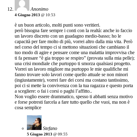
Anonimo
4 Giugno 2013
@ 10:53
è un buon articolo, molti punti sono veritieri.
però bisogna fare sempre i conti con la realtà: anche io faccio
un lavoro discreto con un guadagno medio-basso; ho le
capacità per fare molto di più, vorrei altro dalla mia vita. Però
nel corso del tempo ci si mettono situazioni che cambiano il
tuo modo di agire e pensare come una malattia improvvisa che
ti fa pensare “è gia troppo se respiro” (provata sulla mia pelle);
una crisi mondiale che purtoppo ti smorza qualsiasi progetto.
Vorrei un lavoro migliore ma purtoppo le mie qualifiche mi
fanno trovare solo lavori come quello attuale se non minori
(ingiustamente), vorrei fare dei corsi ma costano tantissimo,
poi ci si mette la convivenza con la tua ragazza e questo porta
a scegliere: o fai i corsi o paghi l’affitto..
Non voglio essere drammatico, spesso ti abbatti senza motivo
e forse potresti farcela a fare tutto quello che vuoi, ma non è
cosa semplice
Stefano
5 Giugno 2013
@ 09:55