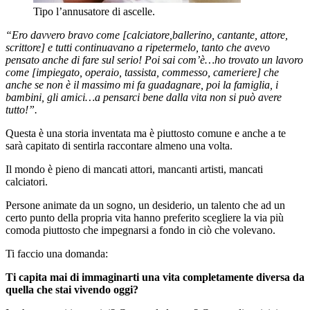
Tipo l’annusatore di ascelle.
“Ero davvero bravo come [calciatore,ballerino, cantante, attore,
scrittore] e tutti continuavano a ripetermelo, tanto che avevo
pensato anche di fare sul serio! Poi sai com’è…ho trovato un lavoro
come [impiegato, operaio, tassista, commesso, cameriere] che
anche se non è il massimo mi fa guadagnare, poi la famiglia, i
bambini, gli amici…a pensarci bene dalla vita non si può avere
tutto!”.
Questa è una storia inventata ma è piuttosto comune e anche a te
sarà capitato di sentirla raccontare almeno una volta.
Il mondo è pieno di mancati attori, mancanti artisti, mancati
calciatori.
Persone animate da un sogno, un desiderio, un talento che ad un
certo punto della propria vita hanno preferito scegliere la via più
comoda piuttosto che impegnarsi a fondo in ciò che volevano.
Ti faccio una domanda:
Ti capita mai di immaginarti una vita completamente diversa da
quella che stai vivendo oggi?