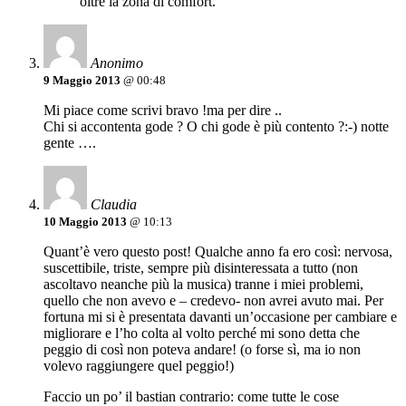
oltre la zona di comfort.
Anonimo
9 Maggio 2013
@ 00:48
Mi piace come scrivi bravo !ma per dire ..
Chi si accontenta gode ? O chi gode è più contento ?:-) notte
gente ….
Claudia
10 Maggio 2013
@ 10:13
Quant’è vero questo post! Qualche anno fa ero così: nervosa,
suscettibile, triste, sempre più disinteressata a tutto (non
ascoltavo neanche più la musica) tranne i miei problemi,
quello che non avevo e – credevo- non avrei avuto mai. Per
fortuna mi si è presentata davanti un’occasione per cambiare e
migliorare e l’ho colta al volto perché mi sono detta che
peggio di così non poteva andare! (o forse sì, ma io non
volevo raggiungere quel peggio!)
Faccio un po’ il bastian contrario: come tutte le cose