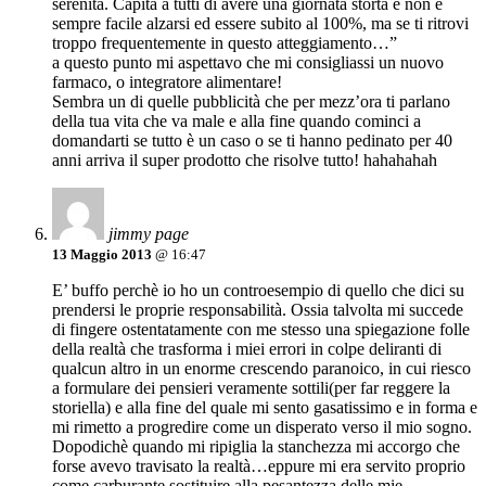
serenità. Capita a tutti di avere una giornata storta e non è
sempre facile alzarsi ed essere subito al 100%, ma se ti ritrovi
troppo frequentemente in questo atteggiamento…”
a questo punto mi aspettavo che mi consigliassi un nuovo
farmaco, o integratore alimentare!
Sembra un di quelle pubblicità che per mezz’ora ti parlano
della tua vita che va male e alla fine quando cominci a
domandarti se tutto è un caso o se ti hanno pedinato per 40
anni arriva il super prodotto che risolve tutto! hahahahah
jimmy page
13 Maggio 2013
@ 16:47
E’ buffo perchè io ho un controesempio di quello che dici su
prendersi le proprie responsabilità. Ossia talvolta mi succede
di fingere ostentatamente con me stesso una spiegazione folle
della realtà che trasforma i miei errori in colpe deliranti di
qualcun altro in un enorme crescendo paranoico, in cui riesco
a formulare dei pensieri veramente sottili(per far reggere la
storiella) e alla fine del quale mi sento gasatissimo e in forma e
mi rimetto a progredire come un disperato verso il mio sogno.
Dopodichè quando mi ripiglia la stanchezza mi accorgo che
forse avevo travisato la realtà…eppure mi era servito proprio
come carburante,sostituire alla pesantezza delle mie