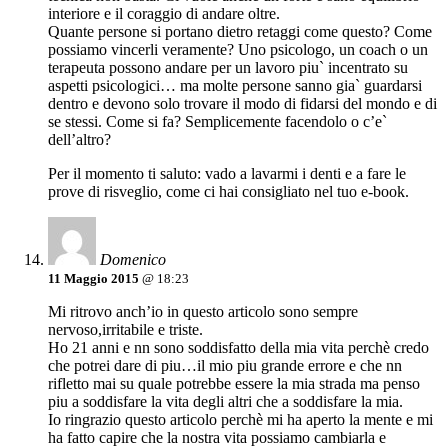
interiore e il coraggio di andare oltre.
Quante persone si portano dietro retaggi come questo? Come
possiamo vincerli veramente? Uno psicologo, un coach o un
terapeuta possono andare per un lavoro piu` incentrato su
aspetti psicologici… ma molte persone sanno gia` guardarsi
dentro e devono solo trovare il modo di fidarsi del mondo e di
se stessi. Come si fa? Semplicemente facendolo o c’e`
dell’altro?
Per il momento ti saluto: vado a lavarmi i denti e a fare le
prove di risveglio, come ci hai consigliato nel tuo e-book.
Domenico
11 Maggio 2015
@ 18:23
Mi ritrovo anch’io in questo articolo sono sempre
nervoso,irritabile e triste.
Ho 21 anni e nn sono soddisfatto della mia vita perchè credo
che potrei dare di piu…il mio piu grande errore e che nn
rifletto mai su quale potrebbe essere la mia strada ma penso
piu a soddisfare la vita degli altri che a soddisfare la mia.
Io ringrazio questo articolo perchè mi ha aperto la mente e mi
ha fatto capire che la nostra vita possiamo cambiarla e