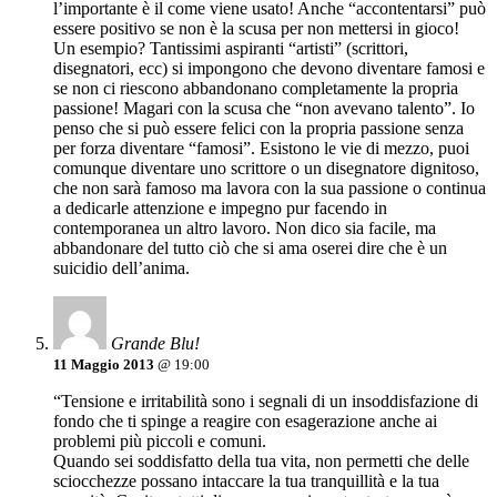
l’importante è il come viene usato! Anche “accontentarsi” può
essere positivo se non è la scusa per non mettersi in gioco!
Un esempio? Tantissimi aspiranti “artisti” (scrittori,
disegnatori, ecc) si impongono che devono diventare famosi e
se non ci riescono abbandonano completamente la propria
passione! Magari con la scusa che “non avevano talento”. Io
penso che si può essere felici con la propria passione senza
per forza diventare “famosi”. Esistono le vie di mezzo, puoi
comunque diventare uno scrittore o un disegnatore dignitoso,
che non sarà famoso ma lavora con la sua passione o continua
a dedicarle attenzione e impegno pur facendo in
contemporanea un altro lavoro. Non dico sia facile, ma
abbandonare del tutto ciò che si ama oserei dire che è un
suicidio dell’anima.
Grande Blu!
11 Maggio 2013
@ 19:00
“Tensione e irritabilità sono i segnali di un insoddisfazione di
fondo che ti spinge a reagire con esagerazione anche ai
problemi più piccoli e comuni.
Quando sei soddisfatto della tua vita, non permetti che delle
sciocchezze possano intaccare la tua tranquillità e la tua