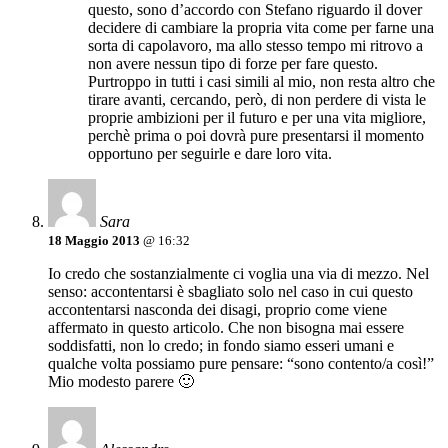
questo, sono d’accordo con Stefano riguardo il dover
decidere di cambiare la propria vita come per farne una
sorta di capolavoro, ma allo stesso tempo mi ritrovo a
non avere nessun tipo di forze per fare questo.
Purtroppo in tutti i casi simili al mio, non resta altro che
tirare avanti, cercando, però, di non perdere di vista le
proprie ambizioni per il futuro e per una vita migliore,
perchè prima o poi dovrà pure presentarsi il momento
opportuno per seguirle e dare loro vita.
Sara
18 Maggio 2013
@ 16:32
Io credo che sostanzialmente ci voglia una via di mezzo. Nel
senso: accontentarsi è sbagliato solo nel caso in cui questo
accontentarsi nasconda dei disagi, proprio come viene
affermato in questo articolo. Che non bisogna mai essere
soddisfatti, non lo credo; in fondo siamo esseri umani e
qualche volta possiamo pure pensare: “sono contento/a così!”
Mio modesto parere 🙂