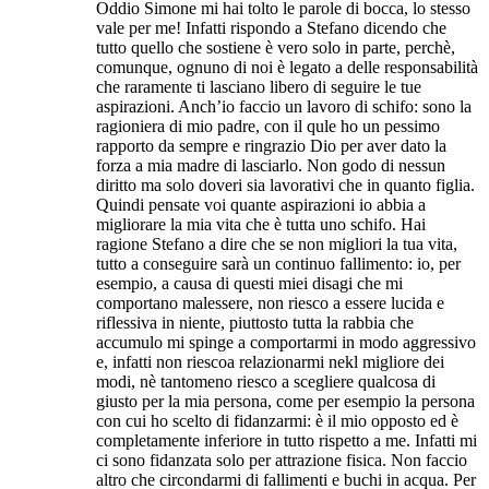
Oddio Simone mi hai tolto le parole di bocca, lo stesso
vale per me! Infatti rispondo a Stefano dicendo che
tutto quello che sostiene è vero solo in parte, perchè,
comunque, ognuno di noi è legato a delle responsabilità
che raramente ti lasciano libero di seguire le tue
aspirazioni. Anch’io faccio un lavoro di schifo: sono la
ragioniera di mio padre, con il qule ho un pessimo
rapporto da sempre e ringrazio Dio per aver dato la
forza a mia madre di lasciarlo. Non godo di nessun
diritto ma solo doveri sia lavorativi che in quanto figlia.
Quindi pensate voi quante aspirazioni io abbia a
migliorare la mia vita che è tutta uno schifo. Hai
ragione Stefano a dire che se non migliori la tua vita,
tutto a conseguire sarà un continuo fallimento: io, per
esempio, a causa di questi miei disagi che mi
comportano malessere, non riesco a essere lucida e
riflessiva in niente, piuttosto tutta la rabbia che
accumulo mi spinge a comportarmi in modo aggressivo
e, infatti non riescoa relazionarmi nekl migliore dei
modi, nè tantomeno riesco a scegliere qualcosa di
giusto per la mia persona, come per esempio la persona
con cui ho scelto di fidanzarmi: è il mio opposto ed è
completamente inferiore in tutto rispetto a me. Infatti mi
ci sono fidanzata solo per attrazione fisica. Non faccio
altro che circondarmi di fallimenti e buchi in acqua. Per