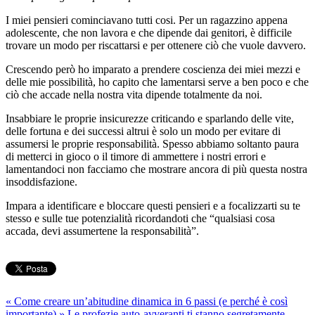
I miei pensieri cominciavano tutti cosi. Per un ragazzino appena
adolescente, che non lavora e che dipende dai genitori, è difficile
trovare un modo per riscattarsi e per ottenere ciò che vuole davvero.
Crescendo però ho imparato a prendere coscienza dei miei mezzi e
delle mie possibilità, ho capito che lamentarsi serve a ben poco e che
ciò che accade nella nostra vita dipende totalmente da noi.
Insabbiare le proprie insicurezze criticando e sparlando delle vite,
delle fortuna e dei successi altrui è solo un modo per evitare di
assumersi le proprie responsabilità. Spesso abbiamo soltanto paura
di metterci in gioco o il timore di ammettere i nostri errori e
lamentandoci non facciamo che mostrare ancora di più questa nostra
insoddisfazione.
Impara a identificare e bloccare questi pensieri e a focalizzarti su te
stesso e sulle tue potenzialità ricordandoti che “qualsiasi cosa
accada, devi assumertene la responsabilità”.
«
Come creare un’abitudine dinamica in 6 passi (e perché è così
importante)
»
Le profezie auto-avveranti ti stanno segretamente