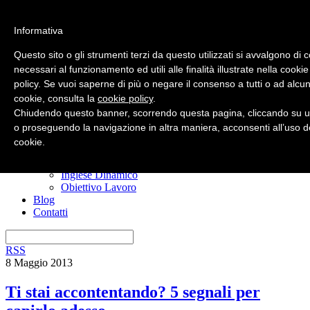
Informativa
Questo sito o gli strumenti terzi da questo utilizzati si avvalgono di 
necessari al funzionamento ed utili alle finalità illustrate nella cookie
policy. Se vuoi saperne di più o negare il consenso a tutti o ad alcun
Home
cookie, consulta la
cookie policy
.
Nuovo? Inizia qui
Risorse gratuite
Chiudendo questo banner, scorrendo questa pagina, cliccando su u
Il manuale anti confusione
o proseguendo la navigazione in altra maniera, acconsenti all’uso d
Imparare l’inglese
cookie.
I miei corsi
Ero Timido
Inglese Dinamico
Obiettivo Lavoro
Blog
Contatti
RSS
8 Maggio 2013
Ti stai accontentando? 5 segnali per