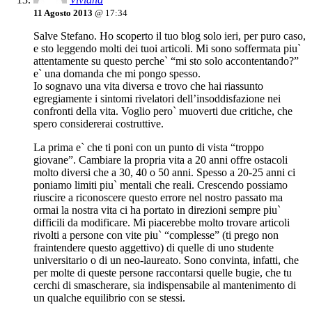
11 Agosto 2013
@ 17:34
Salve Stefano. Ho scoperto il tuo blog solo ieri, per puro caso,
e sto leggendo molti dei tuoi articoli. Mi sono soffermata piu`
attentamente su questo perche` “mi sto solo accontentando?”
e` una domanda che mi pongo spesso.
Io sognavo una vita diversa e trovo che hai riassunto
egregiamente i sintomi rivelatori dell’insoddisfazione nei
confronti della vita. Voglio pero` muoverti due critiche, che
spero considererai costruttive.
La prima e` che ti poni con un punto di vista “troppo
giovane”. Cambiare la propria vita a 20 anni offre ostacoli
molto diversi che a 30, 40 o 50 anni. Spesso a 20-25 anni ci
poniamo limiti piu` mentali che reali. Crescendo possiamo
riuscire a riconoscere questo errore nel nostro passato ma
ormai la nostra vita ci ha portato in direzioni sempre piu`
difficili da modificare. Mi piacerebbe molto trovare articoli
rivolti a persone con vite piu` “complesse” (ti prego non
fraintendere questo aggettivo) di quelle di uno studente
universitario o di un neo-laureato. Sono convinta, infatti, che
per molte di queste persone raccontarsi quelle bugie, che tu
cerchi di smascherare, sia indispensabile al mantenimento di
un qualche equilibrio con se stessi.