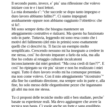
Il secondo punto, invece, e` piu` una riflessione che volevo
iniziare con te e i tuoi lettori.
La mia domanda e`: “che succede se dopo tanto impegno e
duro lavoro abbiamo fallito?”. Ci siamo impegnati
assiduamente eppure non abbiamo raggiunto l’obiettivo: che
si fa?.
Mi sono sempre detta che bisogna mantenere un
atteggiamento costruttivo e rialzarsi. Ma questo ha funzionato
solo in parte. Tuttavia, leggendo mi sono resa conto che i
motivi del fallimento (del mio in primis) sono esattamente
quelli che ci descrivi tu. Ti faccio un esempio molto
semplificato. Crescendo nessuno mi ha insegnato a credere in
me stessa, cosi` ho dovuto imparare a farlo da sola, ma alla
fine ho ceduto al retaggio culturale inculcatomi
inconsciamente dai miei genitori: “Ma cosa credi di fare??”. E
cosi` ho ripiegato su vie piu` sicure e non ho realizzato i miei
sogni. Tutto il duro lavoro svolto mi ha comunque premiata
ma non come volevo. Con il mio atteggiamento “ricostruiro`”
alla fine ho cambiato direzione, ma sempre solo in parte e, alla
fine, ho solo messo delle elegantissime pezze che ingannano
gli altri ma non me stessa.
Tu ci proponi delle tecniche molto utili e ben studiate, perche`
basate su esperienze reali. Ma devo aggiungere che avere la
tecnica non basta. Ci vuole anche un forte e sano equilibrio