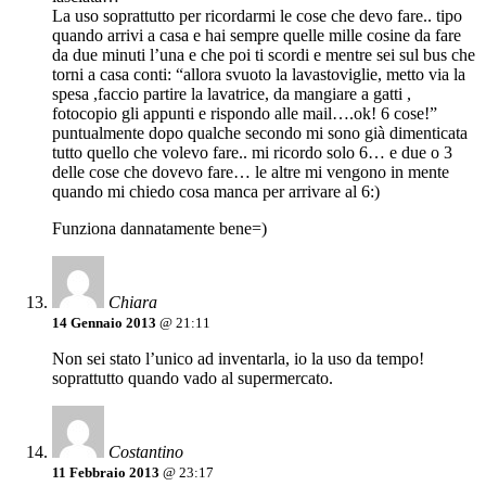
La uso soprattutto per ricordarmi le cose che devo fare.. tipo
quando arrivi a casa e hai sempre quelle mille cosine da fare
da due minuti l’una e che poi ti scordi e mentre sei sul bus che
torni a casa conti: “allora svuoto la lavastoviglie, metto via la
spesa ,faccio partire la lavatrice, da mangiare a gatti ,
fotocopio gli appunti e rispondo alle mail….ok! 6 cose!”
puntualmente dopo qualche secondo mi sono già dimenticata
tutto quello che volevo fare.. mi ricordo solo 6… e due o 3
delle cose che dovevo fare… le altre mi vengono in mente
quando mi chiedo cosa manca per arrivare al 6:)
Funziona dannatamente bene=)
Chiara
14 Gennaio 2013
@ 21:11
Non sei stato l’unico ad inventarla, io la uso da tempo!
soprattutto quando vado al supermercato.
Costantino
11 Febbraio 2013
@ 23:17