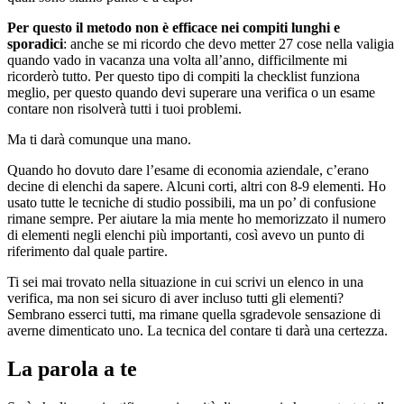
Per questo il metodo non è efficace nei compiti lunghi e
sporadici
: anche se mi ricordo che devo metter 27 cose nella valigia
quando vado in vacanza una volta all’anno, difficilmente mi
ricorderò tutto. Per questo tipo di compiti la checklist funziona
meglio, per questo quando devi superare una verifica o un esame
contare non risolverà tutti i tuoi problemi.
Ma ti darà comunque una mano.
Quando ho dovuto dare l’esame di economia aziendale, c’erano
decine di elenchi da sapere. Alcuni corti, altri con 8-9 elementi. Ho
usato tutte le tecniche di studio possibili, ma un po’ di confusione
rimane sempre. Per aiutare la mia mente ho memorizzato il numero
di elementi negli elenchi più importanti, così avevo un punto di
riferimento dal quale partire.
Ti sei mai trovato nella situazione in cui scrivi un elenco in una
verifica, ma non sei sicuro di aver incluso tutti gli elementi?
Sembrano esserci tutti, ma rimane quella sgradevole sensazione di
averne dimenticato uno. La tecnica del contare ti darà una certezza.
La parola a te