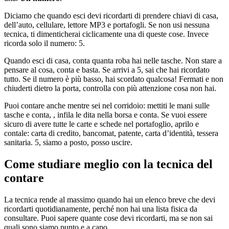
Diciamo che quando esci devi ricordarti di prendere chiavi di casa,
dell’auto, cellulare, lettore MP3 e portafogli. Se non usi nessuna
tecnica, ti dimenticherai ciclicamente una di queste cose. Invece
ricorda solo il numero: 5.
Quando esci di casa, conta quanta roba hai nelle tasche. Non stare a
pensare al cosa, conta e basta. Se arrivi a 5, sai che hai ricordato
tutto. Se il numero è più basso, hai scordato qualcosa! Fermati e non
chiuderti dietro la porta, controlla con più attenzione cosa non hai.
Puoi contare anche mentre sei nel corridoio: mettiti le mani sulle
tasche e conta, , infila le dita nella borsa e conta. Se vuoi essere
sicuro di avere tutte le carte e schede nel portafoglio, aprilo e
contale: carta di credito, bancomat, patente, carta d’identità, tessera
sanitaria. 5, siamo a posto, posso uscire.
Come studiare meglio con la tecnica del
contare
La tecnica rende al massimo quando hai un elenco breve che devi
ricordarti quotidianamente, perché non hai una lista fisica da
consultare. Puoi sapere quante cose devi ricordarti, ma se non sai
quali sono siamo punto e a capo.