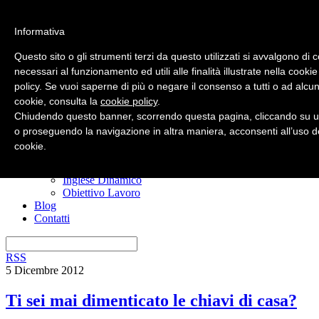
Informativa
Questo sito o gli strumenti terzi da questo utilizzati si avvalgono di 
necessari al funzionamento ed utili alle finalità illustrate nella cookie
policy. Se vuoi saperne di più o negare il consenso a tutti o ad alcun
Home
cookie, consulta la
cookie policy
.
Nuovo? Inizia qui
Risorse gratuite
Chiudendo questo banner, scorrendo questa pagina, cliccando su u
Il manuale anti confusione
o proseguendo la navigazione in altra maniera, acconsenti all’uso d
Imparare l’inglese
cookie.
I miei corsi
Ero Timido
Inglese Dinamico
Obiettivo Lavoro
Blog
Contatti
RSS
5 Dicembre 2012
Ti sei mai dimenticato le chiavi di casa?