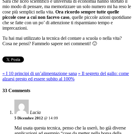
Sarà che liceo scientifico e università di economia hanno stortato il
mio modo di pensare, ma memorizzare un solo numero mi ha reso le
cose più semplici nella vita.
Ora ricordo sempre tutte quelle
piccole cose a cui non facevo caso
, quelle piccole azioni quotidiane
che se fatte con un po’ di attenzione ti risparmiano tempo e
imprecazioni.
Tu hai mai utilizzato la tecnica del contare a scuola o nella vita?
Cosa ne pensi? Fammelo sapere nei commenti! 🙂
«
I 10 principi di un’alimentazione sana
»
Il segreto del gallo: come
alzarsi presto ed essere subito al 100%
33 Comments
Lucia
5 Dicembre 2012
@ 14:09
Mai usata questa tecnica, penso che la userò, ho già diverse
applicazioni ad esempio “cose da metter nella borsa della