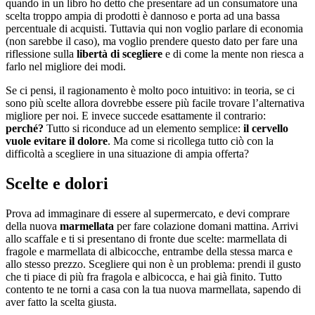
quando in un libro ho detto che presentare ad un consumatore una
scelta troppo ampia di prodotti è dannoso e porta ad una bassa
percentuale di acquisti. Tuttavia qui non voglio parlare di economia
(non sarebbe il caso), ma voglio prendere questo dato per fare una
riflessione sulla
libertà di scegliere
e di come la mente non riesca a
farlo nel migliore dei modi.
Se ci pensi, il ragionamento è molto poco intuitivo: in teoria, se ci
sono più scelte allora dovrebbe essere più facile trovare l’alternativa
migliore per noi. E invece succede esattamente il contrario:
perché?
Tutto si riconduce ad un elemento semplice:
il cervello
vuole evitare il dolore
. Ma come si ricollega tutto ciò con la
difficoltà a scegliere in una situazione di ampia offerta?
Scelte e dolori
Prova ad immaginare di essere al supermercato, e devi comprare
della nuova
marmellata
per fare colazione domani mattina. Arrivi
allo scaffale e ti si presentano di fronte due scelte: marmellata di
fragole e marmellata di albicocche, entrambe della stessa marca e
allo stesso prezzo. Scegliere qui non è un problema: prendi il gusto
che ti piace di più fra fragola e albicocca, e hai già finito. Tutto
contento te ne torni a casa con la tua nuova marmellata, sapendo di
aver fatto la scelta giusta.