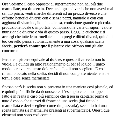
Ora vediamo il caso opposto: al supermercato non hai più due
marmellate, ma
duecento
. Decine di gusti diversi che non avevi mai
sentito prima, venti marche differenti ad un prezzo diverso e che
offrono benefici diversi: con o senza pezzi, naturale o con con
aggiunta di vitamine, liquida o densa, confezione grande o piccola,
produzione locale o importata, combinazione varie di sapori, valore
nutrizionale diverso e via di questo passo. Leggi le etichette e ti
accorgi che tutte le marmellate hanno pregi e difetti diversi, quindi il
tuo cervello pensa automaticamente a una cosa: qualsiasi scelta
faccia,
perderò comunque il piacere
che offrono tutti gli altri
concorrenti.
Perdere il piacere equivale al
dolore
, e questo il cervello non lo
vuole. Fa quindi un altro ragionamento di per sé logico: l’unico
modo per evitare questo dolore è quello di non scegliere. E così
rimani bloccato nella scelta, decidi di non comprare niente, e te ne
torni a casa senza marmellata.
Spesso però la scelta non si presenta in una maniera così plateale, ed
è quindi più difficile da riconoscere. L’esempio che ti ho appena
fatto è in realtà il caso più semplice che ti possa capitare: prima di
tutto è ovvio che ti trovi di fronte ad una scelta (hai finito la
marmellata e devi scegliere come rimpiazzarla), secondo hai una
scelta limitata (le marmellate presenti al supermercato). Questi due
elementi non sono così comuni: