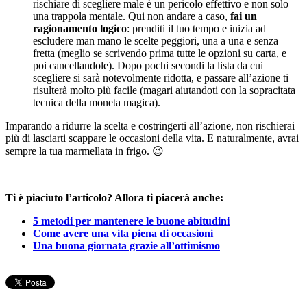
rischiare di scegliere male è un pericolo effettivo e non solo
una trappola mentale. Qui non andare a caso,
fai un
ragionamento logico
: prenditi il tuo tempo e inizia ad
escludere man mano le scelte peggiori, una a una e senza
fretta (meglio se scrivendo prima tutte le opzioni su carta, e
poi cancellandole). Dopo pochi secondi la lista da cui
scegliere si sarà notevolmente ridotta, e passare all’azione ti
risulterà molto più facile (magari aiutandoti con la sopracitata
tecnica della moneta magica).
Imparando a ridurre la scelta e costringerti all’azione, non rischierai
più di lasciarti scappare le occasioni della vita. E naturalmente, avrai
sempre la tua marmellata in frigo. 😉
Ti è piaciuto l’articolo? Allora ti piacerà anche:
5 metodi per mantenere le buone abitudini
Come avere una vita piena di occasioni
Una buona giornata grazie all’ottimismo