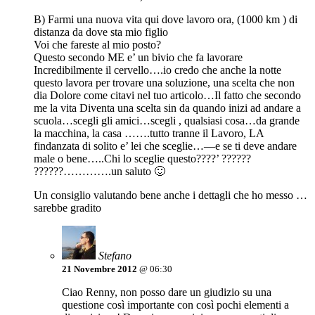
B) Farmi una nuova vita qui dove lavoro ora, (1000 km ) di
distanza da dove sta mio figlio
Voi che fareste al mio posto?
Questo secondo ME e’ un bivio che fa lavorare
Incredibilmente il cervello….io credo che anche la notte
questo lavora per trovare una soluzione, una scelta che non
dia Dolore come citavi nel tuo articolo…Il fatto che secondo
me la vita Diventa una scelta sin da quando inizi ad andare a
scuola…scegli gli amici…scegli , qualsiasi cosa…da grande
la macchina, la casa …….tutto tranne il Lavoro, LA
findanzata di solito e’ lei che sceglie…—e se ti deve andare
male o bene…..Chi lo sceglie questo????’ ??????
??????………….un saluto 🙂
Un consiglio valutando bene anche i dettagli che ho messo …
sarebbe gradito
Stefano
21 Novembre 2012
@ 06:30
Ciao Renny, non posso dare un giudizio su una
questione così importante con così pochi elementi a