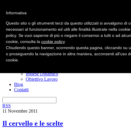
Informativa
Questo sito o gli strumenti terzi da questo utilizzati si avvalgono di 
necessari al funzionamento ed utili alle finalità illustrate nella cookie
policy. Se vuoi saperne di più o negare il consenso a tutti o ad alcun
Home
cookie, consulta la
cookie policy
.
Nuovo? Inizia qui
Risorse gratuite
Chiudendo questo banner, scorrendo questa pagina, cliccando su u
Il manuale anti confusione
o proseguendo la navigazione in altra maniera, acconsenti all’uso d
Imparare l’inglese
cookie.
I miei corsi
Ero Timido
Inglese Dinamico
Obiettivo Lavoro
Blog
Contatti
RSS
11 Novembre 2011
Il cervello e le scelte