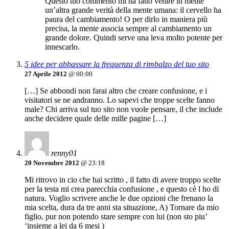
Questo tuo commento mi ha fatto venire in mente
un’altra grande verità della mente umana: il cervello ha
paura del cambiamento! O per dirlo in maniera più
precisa, la mente associa sempre al cambiamento un
grande dolore. Quindi serve una leva molto potente per
innescarlo.
5 idee per abbassare la frequenza di rimbalzo del tuo sito
27 Aprile 2012
@ 00:00
[…] Se abbondi non farai altro che creare confusione, e i
visitatori se ne andranno. Lo sapevi che troppe scelte fanno
male? Chi arriva sul tuo sito non vuole pensare, il che include
anche decidere quale delle mille pagine […]
renny01
20 Novembre 2012
@ 23:18
Mi ritrovo in cio che hai scritto , il fatto di avere troppo scelte
per la testa mi crea parecchia confusione , e questo cè l ho di
natura. Voglio scrivere anche le due opzioni che frenano la
mia scelta, dura da tre anni sta situazione, A) Tornare da mio
figlio, pur non potendo stare sempre con lui (non sto piu’
‘insieme a lei da 6 mesi )