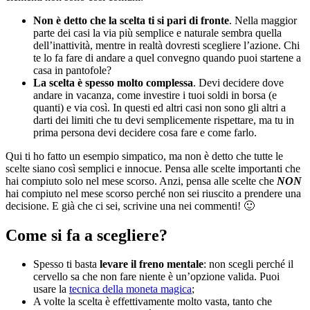
Non è detto che la scelta ti si pari di fronte
. Nella maggior
parte dei casi la via più semplice e naturale sembra quella
dell’inattività, mentre in realtà dovresti scegliere l’azione. Chi
te lo fa fare di andare a quel convegno quando puoi startene a
casa in pantofole?
La scelta è spesso molto complessa
. Devi decidere dove
andare in vacanza, come investire i tuoi soldi in borsa (e
quanti) e via così. In questi ed altri casi non sono gli altri a
darti dei limiti che tu devi semplicemente rispettare, ma tu in
prima persona devi decidere cosa fare e come farlo.
Qui ti ho fatto un esempio simpatico, ma non è detto che tutte le
scelte siano così semplici e innocue. Pensa alle scelte importanti che
hai compiuto solo nel mese scorso. Anzi, pensa alle scelte che
NON
hai compiuto nel mese scorso perché non sei riuscito a prendere una
decisione. E già che ci sei, scrivine una nei commenti! 🙂
Come si fa a scegliere?
Spesso ti basta
levare il freno mentale
: non scegli perché il
cervello sa che non fare niente è un’opzione valida. Puoi
usare la
tecnica della moneta magica
;
A volte la scelta è effettivamente molto vasta, tanto che