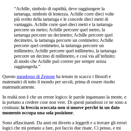
“Achille, simbolo di rapidità, deve raggiungere la
tartaruga, simbolo di lentezza. Achille corre dieci volte
più svelto della tartaruga e le concede dieci metri di
vantaggio. Achille corre quei dieci metri e la tartaruga
percorre un metro; Achille percorre quel metro, la
tartaruga percorre un decimetro; Achille percorre quel
decimetro, la tartaruga percorre un centimetro; Achille
percorre quel centimetro, la tartaruga percorre un
millimetro; Achille percorre quel millimetro, la tartaruga
percorre un decimo di millimetro, e così via all’infinito;
di modo che Achille può correre per sempre senza
raggiungerla.”
Questo
paradosso di Zenone
ha tenuto in scacco i filosofi e
matematici di tutto il mondo per secoli, prima di essere risolto
matematicamente.
In realtà non è che un errore logico: le parole ingannano la mente, e
la portano a credere cose non vere. Di questi paradossi ce ne sono a
centinaia:
la freccia scoccata non si muove perché in un dato
momento occupa una sola posizione
.
Sono affascinanti. Da anni mi diverto a leggerli e a trovare gli errori
logici che mi portano a fare, poi faccio due risate. Ci penso, e mi