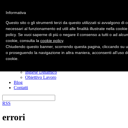
Informativa
Questo sito o gli strumenti terzi da questo utilizzati si avvalgono di 
necessari al funzionamento ed utili alle finalità illustrate nella cookie
policy. Se vuoi saperne di più o negare il consenso a tutti o ad alcun
Home
cookie, consulta la
cookie policy
.
Nuovo? Inizia qui
Risorse gratuite
Chiudendo questo banner, scorrendo questa pagina, cliccando su u
Il manuale anti confusione
o proseguendo la navigazione in altra maniera, acconsenti all’uso d
Imparare l’inglese
cookie.
I miei corsi
Ero Timido
Inglese Dinamico
Obiettivo Lavoro
Blog
Contatti
RSS
errori