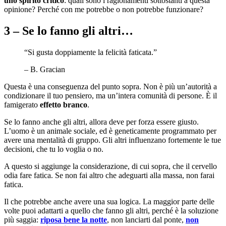
uno spirito critico
: quali sono i ragionamenti sottostanti a questa
opinione? Perché con me potrebbe o non potrebbe funzionare?
3 – Se lo fanno gli altri…
“Si gusta doppiamente la felicità faticata.”
– B. Gracian
Questa è una conseguenza del punto sopra. Non è più un’autorità a
condizionare il tuo pensiero, ma un’intera comunità di persone. È il
famigerato
effetto branco
.
Se lo fanno anche gli altri, allora deve per forza essere giusto.
L’uomo è un animale sociale, ed è geneticamente programmato per
avere una mentalità di gruppo. Gli altri influenzano fortemente le tue
decisioni, che tu lo voglia o no.
A questo si aggiunge la considerazione, di cui sopra, che il cervello
odia fare fatica. Se non fai altro che adeguarti alla massa, non farai
fatica.
Il che potrebbe anche avere una sua logica. La maggior parte delle
volte puoi adattarti a quello che fanno gli altri, perché è la soluzione
più saggia:
riposa bene la notte
, non lanciarti dal ponte,
non