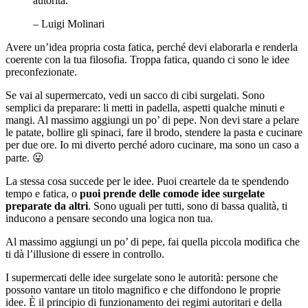
autorità.”
– Luigi Molinari
Avere un’idea propria costa fatica, perché devi elaborarla e renderla
coerente con la tua filosofia. Troppa fatica, quando ci sono le idee
preconfezionate.
Se vai al supermercato, vedi un sacco di cibi surgelati. Sono
semplici da preparare: li metti in padella, aspetti qualche minuti e
mangi. Al massimo aggiungi un po’ di pepe. Non devi stare a pelare
le patate, bollire gli spinaci, fare il brodo, stendere la pasta e cucinare
per due ore. Io mi diverto perché adoro cucinare, ma sono un caso a
parte. 😛
La stessa cosa succede per le idee. Puoi creartele da te spendendo
tempo e fatica, o
puoi prende delle comode idee surgelate
preparate da altri
. Sono uguali per tutti, sono di bassa qualità, ti
inducono a pensare secondo una logica non tua.
Al massimo aggiungi un po’ di pepe, fai quella piccola modifica che
ti dà l’illusione di essere in controllo.
I supermercati delle idee surgelate sono le autorità: persone che
possono vantare un titolo magnifico e che diffondono le proprie
idee. È il principio di funzionamento dei regimi autoritari e della