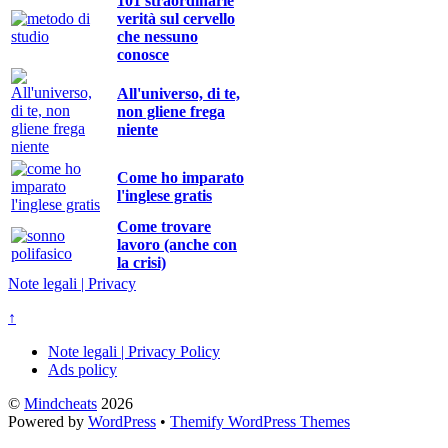
101 straordinarie
verità sul cervello
che nessuno
conosce
All'universo, di te,
non gliene frega
niente
Come ho imparato
l'inglese gratis
Come trovare
lavoro (anche con
la crisi)
Note legali | Privacy
↑
Note legali | Privacy Policy
Ads policy
©
Mindcheats
2026
Powered by
WordPress
•
Themify WordPress Themes