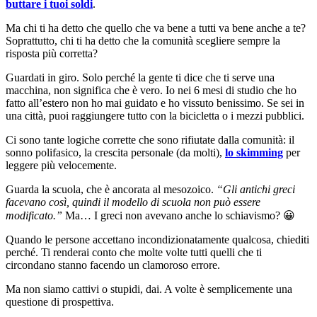
buttare i tuoi soldi
.
Ma chi ti ha detto che quello che va bene a tutti va bene anche a te?
Soprattutto, chi ti ha detto che la comunità scegliere sempre la
risposta più corretta?
Guardati in giro. Solo perché la gente ti dice che ti serve una
macchina, non significa che è vero. Io nei 6 mesi di studio che ho
fatto all’estero non ho mai guidato e ho vissuto benissimo. Se sei in
una città, puoi raggiungere tutto con la bicicletta o i mezzi pubblici.
Ci sono tante logiche corrette che sono rifiutate dalla comunità: il
sonno polifasico, la crescita personale (da molti),
lo skimming
per
leggere più velocemente.
Guarda la scuola, che è ancorata al mesozoico.
“Gli antichi greci
facevano così, quindi il modello di scuola non può essere
modificato.”
Ma… I greci non avevano anche lo schiavismo? 😀
Quando le persone accettano incondizionatamente qualcosa, chiediti
perché. Ti renderai conto che molte volte tutti quelli che ti
circondano stanno facendo un clamoroso errore.
Ma non siamo cattivi o stupidi, dai. A volte è semplicemente una
questione di prospettiva.