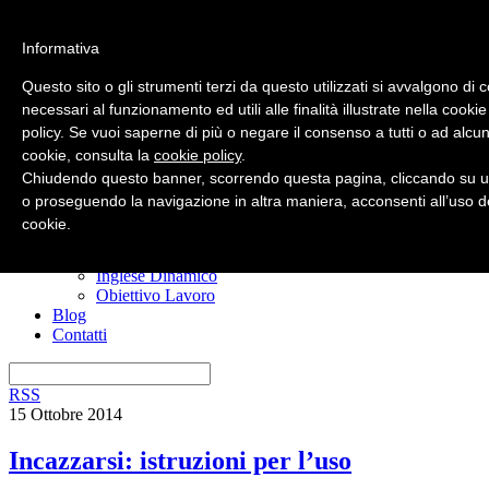
Informativa
Questo sito o gli strumenti terzi da questo utilizzati si avvalgono di 
necessari al funzionamento ed utili alle finalità illustrate nella cookie
policy. Se vuoi saperne di più o negare il consenso a tutti o ad alcun
Home
cookie, consulta la
cookie policy
.
Nuovo? Inizia qui
Risorse gratuite
Chiudendo questo banner, scorrendo questa pagina, cliccando su u
Il manuale anti confusione
o proseguendo la navigazione in altra maniera, acconsenti all’uso d
Imparare l’inglese
cookie.
I miei corsi
Ero Timido
Inglese Dinamico
Obiettivo Lavoro
Blog
Contatti
RSS
15 Ottobre 2014
Incazzarsi: istruzioni per l’uso