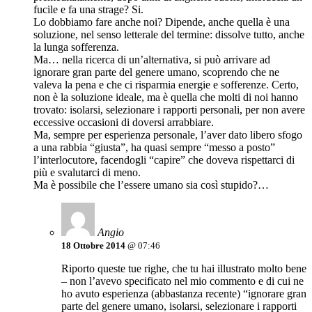
fucile e fa una strage? Si.
Lo dobbiamo fare anche noi? Dipende, anche quella è una
soluzione, nel senso letterale del termine: dissolve tutto, anche
la lunga sofferenza.
Ma… nella ricerca di un’alternativa, si può arrivare ad
ignorare gran parte del genere umano, scoprendo che ne
valeva la pena e che ci risparmia energie e sofferenze. Certo,
non è la soluzione ideale, ma è quella che molti di noi hanno
trovato: isolarsi, selezionare i rapporti personali, per non avere
eccessive occasioni di doversi arrabbiare.
Ma, sempre per esperienza personale, l’aver dato libero sfogo
a una rabbia “giusta”, ha quasi sempre “messo a posto”
l’interlocutore, facendogli “capire” che doveva rispettarci di
più e svalutarci di meno.
Ma è possibile che l’essere umano sia così stupido?…
Angio
18 Ottobre 2014
@ 07:46
Riporto queste tue righe, che tu hai illustrato molto bene
– non l’avevo specificato nel mio commento e di cui ne
ho avuto esperienza (abbastanza recente) “ignorare gran
parte del genere umano, isolarsi, selezionare i rapporti