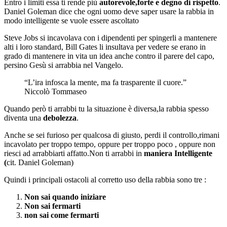
Entro i limiti essa ti rende più
autorevole,forte e degno di rispetto
.
Daniel Goleman dice che ogni uomo deve saper usare la rabbia in
modo intelligente se vuole essere ascoltato
Steve Jobs si incavolava con i dipendenti per spingerli a mantenere
alti i loro standard, Bill Gates li insultava per vedere se erano in
grado di mantenere in vita un idea anche contro il parere del capo,
persino Gesù si arrabbia nel Vangelo.
“L’ira infosca la mente, ma fa trasparente il cuore.”
Niccolò Tommaseo
Quando però ti arrabbi tu la situazione è diversa,la rabbia spesso
diventa una
debolezza
.
Anche se sei furioso per qualcosa di giusto, perdi il controllo,rimani
incavolato per troppo tempo, oppure per troppo poco , oppure non
riesci ad arrabbiarti affatto.Non ti arrabbi in
maniera Intelligente
(
cit. Daniel Goleman)
Quindi i principali ostacoli al corretto uso della rabbia sono tre :
Non sai quando iniziare
Non sai fermarti
non sai come fermarti