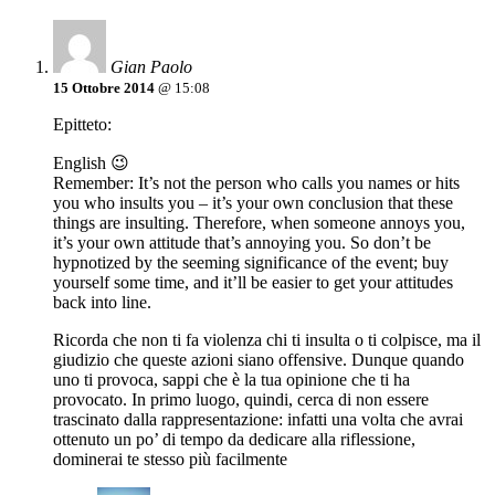
Gian Paolo
15 Ottobre 2014
@ 15:08
Epitteto:
English 😉
Remember: It’s not the person who calls you names or hits
you who insults you – it’s your own conclusion that these
things are insulting. Therefore, when someone annoys you,
it’s your own attitude that’s annoying you. So don’t be
hypnotized by the seeming significance of the event; buy
yourself some time, and it’ll be easier to get your attitudes
back into line.
Ricorda che non ti fa violenza chi ti insulta o ti colpisce, ma il
giudizio che queste azioni siano offensive. Dunque quando
uno ti provoca, sappi che è la tua opinione che ti ha
provocato. In primo luogo, quindi, cerca di non essere
trascinato dalla rappresentazione: infatti una volta che avrai
ottenuto un po’ di tempo da dedicare alla riflessione,
dominerai te stesso più facilmente