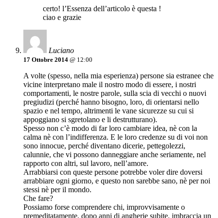
certo! l’Essenza dell’articolo è questa !
ciao e grazie
Luciano
17 Ottobre 2014
@ 12:00
A volte (spesso, nella mia esperienza) persone sia estranee che
vicine interpretano male il nostro modo di essere, i nostri
comportamenti, le nostre parole, sulla scia di vecchi o nuovi
pregiudizi (perché hanno bisogno, loro, di orientarsi nello
spazio e nel tempo, altrimenti le vane sicurezze su cui si
appoggiano si sgretolano e li destrutturano).
Spesso non c’è modo di far loro cambiare idea, nè con la
calma nè con l’indifferenza. E le loro credenze su di voi non
sono innocue, perché diventano dicerie, pettegolezzi,
calunnie, che vi possono danneggiare anche seriamente, nel
rapporto con altri, sul lavoro, nell’amore.
Arrabbiarsi con queste persone potrebbe voler dire doversi
arrabbiare ogni giorno, e questo non sarebbe sano, nè per noi
stessi nè per il mondo.
Che fare?
Possiamo forse comprendere chi, improvvisamente o
premeditatamente, dopo anni di angherie subite, imbraccia un