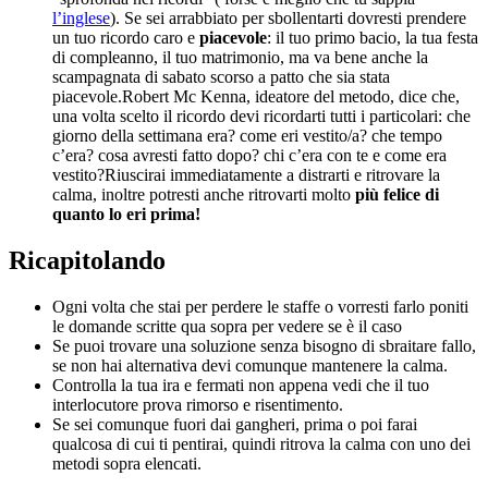
l’inglese
). Se sei arrabbiato per sbollentarti dovresti prendere
un tuo ricordo caro e
piacevole
: il tuo primo bacio, la tua festa
di compleanno, il tuo matrimonio, ma va bene anche la
scampagnata di sabato scorso a patto che sia stata
piacevole.Robert Mc Kenna, ideatore del metodo, dice che,
una volta scelto il ricordo devi ricordarti tutti i particolari: che
giorno della settimana era? come eri vestito/a? che tempo
c’era? cosa avresti fatto dopo? chi c’era con te e come era
vestito?Riuscirai immediatamente a distrarti e ritrovare la
calma, inoltre potresti anche ritrovarti molto
più felice di
quanto lo eri prima!
Ricapitolando
Ogni volta che stai per perdere le staffe o vorresti farlo poniti
le domande scritte qua sopra per vedere se è il caso
Se puoi trovare una soluzione senza bisogno di sbraitare fallo,
se non hai alternativa devi comunque mantenere la calma.
Controlla la tua ira e fermati non appena vedi che il tuo
interlocutore prova rimorso e risentimento.
Se sei comunque fuori dai gangheri, prima o poi farai
qualcosa di cui ti pentirai, quindi ritrova la calma con uno dei
metodi sopra elencati.