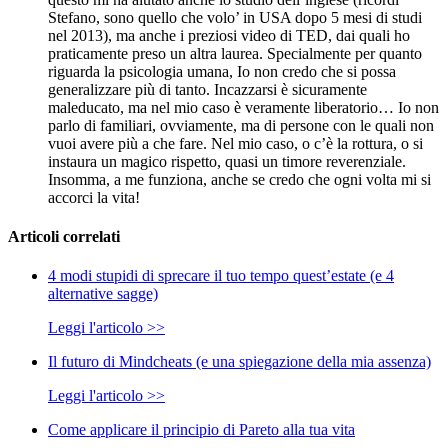
Stefano, sono quello che volo’ in USA dopo 5 mesi di studi
nel 2013), ma anche i preziosi video di TED, dai quali ho
praticamente preso un altra laurea. Specialmente per quanto
riguarda la psicologia umana, Io non credo che si possa
generalizzare più di tanto. Incazzarsi è sicuramente
maleducato, ma nel mio caso è veramente liberatorio… Io non
parlo di familiari, ovviamente, ma di persone con le quali non
vuoi avere più a che fare. Nel mio caso, o c’è la rottura, o si
instaura un magico rispetto, quasi un timore reverenziale.
Insomma, a me funziona, anche se credo che ogni volta mi si
accorci la vita!
Articoli correlati
4 modi stupidi di sprecare il tuo tempo quest’estate (e 4
alternative sagge)
Leggi l'articolo >>
Il futuro di Mindcheats (e una spiegazione della mia assenza)
Leggi l'articolo >>
Come applicare il principio di Pareto alla tua vita