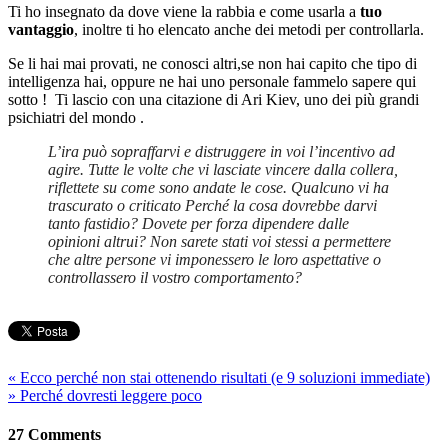
Ti ho insegnato da dove viene la rabbia e come usarla a
tuo
vantaggio
, inoltre ti ho elencato anche dei metodi per controllarla.
Se li hai mai provati, ne conosci altri,se non hai capito che tipo di
intelligenza hai, oppure ne hai uno personale fammelo sapere qui
sotto ! Ti lascio con una citazione di Ari Kiev, uno dei più grandi
psichiatri del mondo .
L’ira può sopraffarvi e distruggere in voi l’incentivo ad
agire. Tutte le volte che vi lasciate vincere dalla collera,
riflettete su come sono andate le cose. Qualcuno vi ha
trascurato o criticato Perché la cosa dovrebbe darvi
tanto fastidio? Dovete per forza dipendere dalle
opinioni altrui? Non sarete stati voi stessi a permettere
che altre persone vi imponessero le loro aspettative o
controllassero il vostro comportamento?
«
Ecco perché non stai ottenendo risultati (e 9 soluzioni immediate)
»
Perché dovresti leggere poco
27 Comments