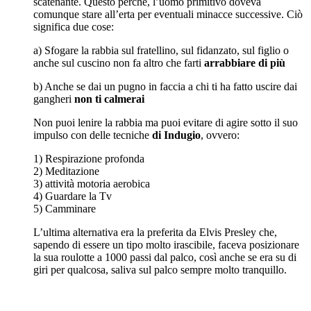
scatenante. Questo perché, l’uomo primitivo doveva
comunque stare all’erta per eventuali minacce successive. Ciò
significa due cose:
a) Sfogare la rabbia sul fratellino, sul fidanzato, sul figlio o
anche sul cuscino non fa altro che farti
arrabbiare di più
b) Anche se dai un pugno in faccia a chi ti ha fatto uscire dai
gangheri
non ti calmerai
Non puoi lenire la rabbia ma puoi evitare di agire sotto il suo
impulso con delle tecniche
di Indugio
, ovvero:
1) Respirazione profonda
2) Meditazione
3) attività motoria aerobica
4) Guardare la Tv
5) Camminare
L’ultima alternativa era la preferita da Elvis Presley che,
sapendo di essere un tipo molto irascibile, faceva posizionare
la sua roulotte a 1000 passi dal palco, così anche se era su di
giri per qualcosa, saliva sul palco sempre molto tranquillo.