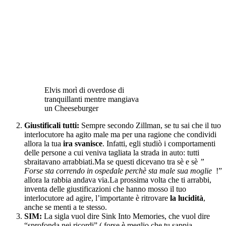
Elvis morì di overdose di
tranquillanti mentre mangiava
un Cheeseburger
Giustificali tutti:
Sempre secondo Zillman, se tu sai che il tuo
interlocutore ha agito male ma per una ragione che condividi
allora la tua
ira svanisce
. Infatti, egli studiò i comportamenti
delle persone a cui veniva tagliata la strada in auto: tutti
sbraitavano arrabbiati.Ma se questi dicevano tra sè e sè
”
Forse sta correndo in ospedale perchè sta male sua moglie
!”
allora la rabbia andava via.La prossima volta che ti arrabbi,
inventa delle giustificazioni che hanno mosso il tuo
interlocutore ad agire, l’importante è ritrovare
la lucidità
,
anche se menti a te stesso.
SIM:
La sigla vuol dire Sink Into Memories, che vuol dire
“sprofonda nei ricordi” ( forse è meglio che tu sappia