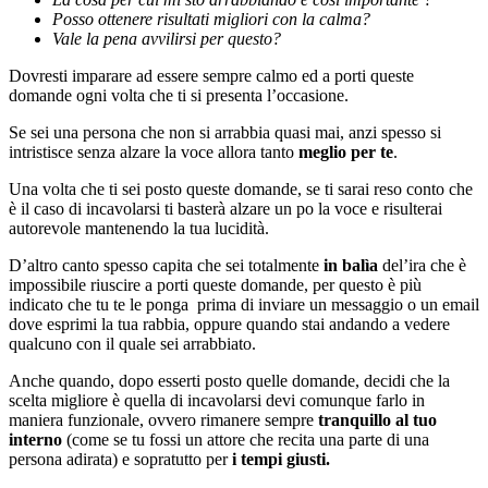
Posso ottenere risultati migliori con la calma?
Vale la pena avvilirsi per questo?
Dovresti imparare ad essere sempre calmo ed a porti queste
domande ogni volta che ti si presenta l’occasione.
Se sei una persona che non si arrabbia quasi mai, anzi spesso si
intristisce senza alzare la voce allora tanto
meglio per te
.
Una volta che ti sei posto queste domande, se ti sarai reso conto che
è il caso di incavolarsi ti basterà alzare un po la voce e risulterai
autorevole mantenendo la tua lucidità.
D’altro canto spesso capita che sei totalmente
in balìa
del’ira che è
impossibile riuscire a porti queste domande, per questo è più
indicato che tu te le ponga prima di inviare un messaggio o un email
dove esprimi la tua rabbia, oppure quando stai andando a vedere
qualcuno con il quale sei arrabbiato.
Anche quando, dopo esserti posto quelle domande, decidi che la
scelta migliore è quella di incavolarsi devi comunque farlo in
maniera funzionale, ovvero rimanere sempre
tranquillo al tuo
interno
(come se tu fossi un attore che recita una parte di una
persona adirata) e sopratutto per
i tempi giusti.