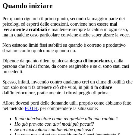
Quando iniziare
Per quanto riguarda il primo punto, secondo la maggior parte dei
psicologi ed esperti delle emozioni, conviene non essere
mai
veramente arrabbiati
e mantenere sempre la calma in ogni caso,
ma in qualche caso particolare conviene anche saper alzare la voce.
Non esistono limiti fissi stabiliti su quando è corretto e produttivo
sbraitare contro qualcuno e quando no.
Dipende da quanto ritieni qualcosa
degna di importanza
, dalla
persona che hai di fronte, da come reagirebbe e se ci sono stati casi
precedenti.
Spesso, infatti, inveendo contro qualcuno crei un clima di ostilità che
non solo non ti fa ottenere ciò che vuoi, in più ti fa
odiare
dall’interlocutore, praticamente ti ritrovi peggio di prima.
Allora dovesti porti delle domande utili, proprio come abbiamo fatto
nel metodo
FOTH
, per comprendere la situazione:
Il mio interlocutore come reagirebbe alla mia rabbia ?
Ho già provato con altri modi più pacati?
Se mi incavolassi cambierebbe qualcosa?
La cosa per cui mi sto arrabbiando è così importante ?