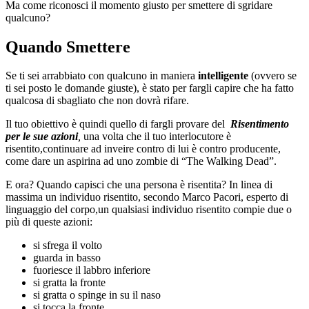
Ma come riconosci il momento giusto per smettere di sgridare
qualcuno?
Quando Smettere
Se ti sei arrabbiato con qualcuno in maniera
intelligente
(ovvero se
ti sei posto le domande giuste), è stato per fargli capire che ha fatto
qualcosa di sbagliato che non dovrà rifare.
Il tuo obiettivo è quindi quello di fargli provare del
Risentimento
per le sue azioni
,
una volta che il tuo interlocutore è
risentito,continuare ad inveire contro di lui è contro producente,
come dare un aspirina ad uno zombie di “The Walking Dead”.
E ora? Quando capisci che una persona è risentita? In linea di
massima un individuo risentito, secondo Marco Pacori, esperto di
linguaggio del corpo,un qualsiasi individuo risentito compie due o
più di queste azioni:
si sfrega il volto
guarda in basso
fuoriesce il labbro inferiore
si gratta la fronte
si gratta o spinge in su il naso
si tocca la fronte