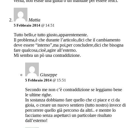
verità, non esiste una guida o un manuale per essere felici.
Mattia
5 Febbraio 2014
@ 14:51
Tutto bello,e tutto giusto,apparentemente.
Il problema,è che durante l’articolo,dici che il cambiamento
deve essere “interno”,ma poi,per concludere,dici che bisogna
fare qualcosa,cioè,agire all’esterno.
Mi sembra un pò una contraddizione.
Giuseppe
5 Febbraio 2014
@ 15:51
Secondo me non c’è contraddizione se leggiamo bene
le ultime righe.
In sostanza dobbiamo fare quello che ci piace e ci da
gioia, o creare un nuovo sentiero (tutto nostro) invece di
percorrere quello già percorso da altri.. e mentre lo
facciamo senza aspettarci un particolare risultato
dall’esterno!