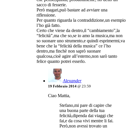
sacco di fesserie.
Però magari,può bastare ad avviare una
riflessione.
Per quanto riguarda la contraddizione,un esempio
l’ho già fatto.
Certo che viene da dentro,il “cambiamento”,la
“felicità”,ma che so,se io amo la musica,ma non
so suonare uno strumento,e quindi esprimermi,va
bene che la “felicità della musica” ce l’ho
dentro,ma finchè non saprò suonare
qualcosa,cioè agire all’esterno,non sarò tanto
felice quanto potrei esserlo.
Alexander
19 Febbraio 2014
@ 23:59
Ciao Mattia,
Stefano,mi pare di capire che
una buona parte della tua
felicità,dipenda dai viaggi che
fai,e da cosa vivi mentre li fai.
Però,non avessi trovato un