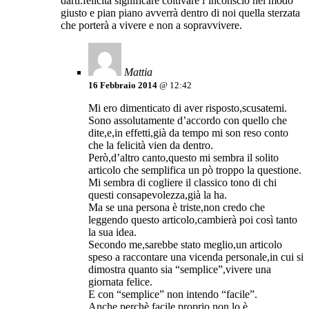
darti.felicità significare coltivare l’inconscio nel modo
giusto e pian piano avverrà dentro di noi quella sterzata
che porterà a vivere e non a sopravvivere.
Mattia
16 Febbraio 2014
@ 12:42
Mi ero dimenticato di aver risposto,scusatemi.
Sono assolutamente d’accordo con quello che
dite,e,in effetti,già da tempo mi son reso conto
che la felicità vien da dentro.
Però,d’altro canto,questo mi sembra il solito
articolo che semplifica un pò troppo la questione.
Mi sembra di cogliere il classico tono di chi
questi consapevolezza,già la ha.
Ma se una persona è triste,non credo che
leggendo questo articolo,cambierà poi così tanto
la sua idea.
Secondo me,sarebbe stato meglio,un articolo
speso a raccontare una vicenda personale,in cui si
dimostra quanto sia “semplice”,vivere una
giornata felice.
E con “semplice” non intendo “facile”.
Anche perchè facile,proprio non lo è.