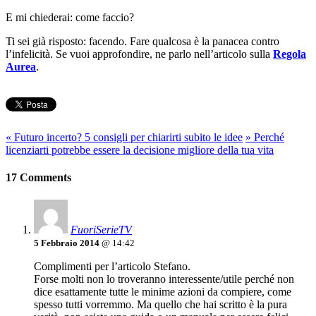
E mi chiederai: come faccio?
Ti sei già risposto: facendo. Fare qualcosa è la panacea contro
l’infelicità. Se vuoi approfondire, ne parlo nell’articolo sulla
Regola
Aurea
.
«
Futuro incerto? 5 consigli per chiarirti subito le idee
»
Perché
licenziarti potrebbe essere la decisione migliore della tua vita
17 Comments
FuoriSerieTV
5 Febbraio 2014
@ 14:42
Complimenti per l’articolo Stefano.
Forse molti non lo troveranno interessente/utile perché non
dice esattamente tutte le minime azioni da compiere, come
spesso tutti vorremmo. Ma quello che hai scritto è la pura