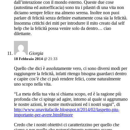
dall’interazione con il mondo esterno. Queste due cose
(autostima ed autoefficacia) sono tra i pilastri di una vita non
diciamo sempre felice ma almeno serena. Inoltre non puoi
parlare di felicità senza definire esattamente cosa sia la felicità.
Insomma critichi dei miti per introdurre il mito creato dal self
help che la felicità possa venire solo da dentro… ciao
dilettante.
Giorgia
18 Febbraio 2014
@ 21:33
Quello che dici è assolutamente vero, ci sono diversi modi per
raggiungere la felicità, infatti ritengo bisogna guardarci dentro
e capire cos’è che ci può rendere felici, come naturalmente
uno scopo nella vita.
“La meta della tua vita si chiama scopo, ed è la ragione più
profonda che ci spinge ad agire, intorno al quale si aggrumano
le nostre azioni, le nostre motivazioni ed i nostri sogni”, di
http://www.unavitafacile.blogspot.it/2014/02/laspetto-piu-
importante-per-avere.html#more
Credo che i nostri obiettivi ci caratterizzino per quello che
siamo e per quello che potenzialmente potremo essere.