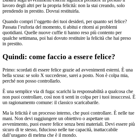
lavoro degli altri per la propria felicità: non la stai creando, solo
prendendo in prestito. Dovrai restituirla.
Quando compri l’oggetto dei tuoi desideri, per quanto sei felice?
Passata l’euforia del momento, ti abitui e ritorni ai problemi
quotidiani. Quelle nuove cuffie ti hanno reso più contento per
qualche settimana, poi hai dovuto restituire la felicità che hai preso
in prestito.
Quindi: come faccio a essere felice?
Primo: scordati di essere felice grazie ad avvenimenti esterni. È una
bella scusa: se solo X succedesse, sarei a posto. Non è colpa mia,
perché non posso controllarlo.
È una semplice via di fuga: scarichi la responsabilità a qualcosa che
non puoi controllare, così non ti senti in colpa per i tuoi insuccessi. È
un ragionamento comune: il classico scaricabarile.
Ma la felicità è un processo interno, che puoi controllare. È nelle tue
mani. Non devi raggiungere un obiettivo o aspettare un
avvenimento, puoi essere felice senza beni materiali. Devi essere più
sicuro di te stesso, fiducioso nelle tue capacità, inattaccabile
dall’uragano di melma che è il mondo.