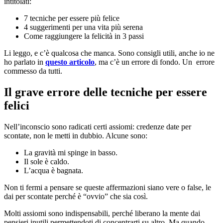
intitolati:
7 tecniche per essere più felice
4 suggerimenti per una vita più serena
Come raggiungere la felicità in 3 passi
Li leggo, e c’è qualcosa che manca. Sono consigli utili, anche io ne
ho parlato in
questo articolo
, ma c’è un errore di fondo. Un errore
commesso da tutti.
Il grave errore delle tecniche per essere
felici
Nell’inconscio sono radicati certi assiomi: credenze date per
scontate, non le metti in dubbio. Alcune sono:
La gravità mi spinge in basso.
Il sole è caldo.
L’acqua è bagnata.
Non ti fermi a pensare se queste affermazioni siano vere o false, le
dai per scontate perché è “ovvio” che sia così.
Molti assiomi sono indispensabili, perché liberano la mente dai
pensieri inutili permettendoti di concentrarti su altro. Ma quando