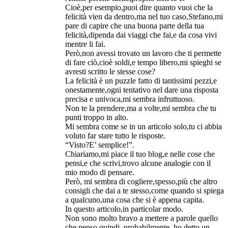
Cioè,per esempio,puoi dire quanto vuoi che la
felicità vien da dentro,ma nel tuo caso,Stefano,mi
pare di capire che una buona parte della tua
felicità,dipenda dai viaggi che fai,e da cosa vivi
mentre li fai.
Però,non avessi trovato un lavoro che ti permette
di fare ciò,cioè soldi,e tempo libero,mi spieghi se
avresti scritto le stesse cose?
La felicità è un puzzle fatto di tantissimi pezzi,e
onestamente,ogni tentativo nel dare una risposta
precisa e univoca,mi sembra infruttuoso.
Non te la prendere,ma a volte,mi sembra che tu
punti troppo in alto.
Mi sembra come se in un articolo solo,tu ci abbia
voluto far stare tutto le risposte.
“Visto?E’ semplice!”.
Chiariamo,mi piace il tuo blog,e nelle cose che
pensi,e che scrivi,trovo alcune analogie con il
mio modo di pensare.
Però, mi sembra di cogliere,spesso,più che altro
consigli che dai a te stesso,come quando si spiega
a qualcuno,una cosa che si è appena capita.
In questo articolo,in particolar modo.
Non sono molto bravo a mettere a parole quello
che penso,quindi, probabilmente, ho detto un