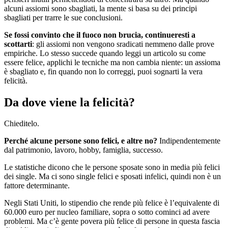
alcuni assiomi sono sbagliati, la mente si basa su dei principi
sbagliati per trarre le sue conclusioni.
Se fossi convinto che il fuoco non brucia, continueresti a
scottarti
: gli assiomi non vengono sradicati nemmeno dalle prove
empiriche. Lo stesso succede quando leggi un articolo su come
essere felice, applichi le tecniche ma non cambia niente: un assioma
è sbagliato e, fin quando non lo correggi, puoi sognarti la vera
felicità.
Da dove viene la felicità?
Chieditelo.
Perché alcune persone sono felici, e altre no?
Indipendentemente
dal patrimonio, lavoro, hobby, famiglia, successo.
Le statistiche dicono che le persone sposate sono in media più felici
dei single. Ma ci sono single felici e sposati infelici, quindi non è un
fattore determinante.
Negli Stati Uniti, lo stipendio che rende più felice è l’equivalente di
60.000 euro per nucleo familiare, sopra o sotto cominci ad avere
problemi. Ma c’è gente povera più felice di persone in questa fascia