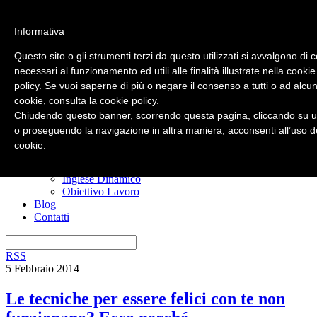
Informativa
Questo sito o gli strumenti terzi da questo utilizzati si avvalgono di 
necessari al funzionamento ed utili alle finalità illustrate nella cookie
policy. Se vuoi saperne di più o negare il consenso a tutti o ad alcun
Home
cookie, consulta la
cookie policy
.
Nuovo? Inizia qui
Risorse gratuite
Chiudendo questo banner, scorrendo questa pagina, cliccando su u
Il manuale anti confusione
o proseguendo la navigazione in altra maniera, acconsenti all’uso d
Imparare l’inglese
cookie.
I miei corsi
Ero Timido
Inglese Dinamico
Obiettivo Lavoro
Blog
Contatti
RSS
5 Febbraio 2014
Le tecniche per essere felici con te non