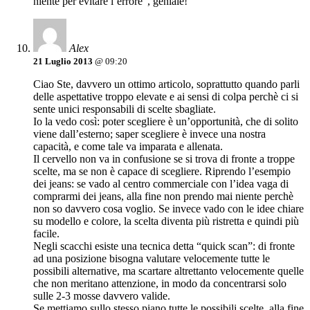
niente per evitare l’errore”, geniale!
Alex
21 Luglio 2013
@ 09:20
Ciao Ste, davvero un ottimo articolo, soprattutto quando parli
delle aspettative troppo elevate e ai sensi di colpa perchè ci si
sente unici responsabili di scelte sbagliate.
Io la vedo così: poter scegliere è un’opportunità, che di solito
viene dall’esterno; saper scegliere è invece una nostra
capacità, e come tale va imparata e allenata.
Il cervello non va in confusione se si trova di fronte a troppe
scelte, ma se non è capace di scegliere. Riprendo l’esempio
dei jeans: se vado al centro commerciale con l’idea vaga di
comprarmi dei jeans, alla fine non prendo mai niente perchè
non so davvero cosa voglio. Se invece vado con le idee chiare
su modello e colore, la scelta diventa più ristretta e quindi più
facile.
Negli scacchi esiste una tecnica detta “quick scan”: di fronte
ad una posizione bisogna valutare velocemente tutte le
possibili alternative, ma scartare altrettanto velocemente quelle
che non meritano attenzione, in modo da concentrarsi solo
sulle 2-3 mosse davvero valide.
Se mettiamo sullo stesso piano tutte le possibili scelte, alla fine