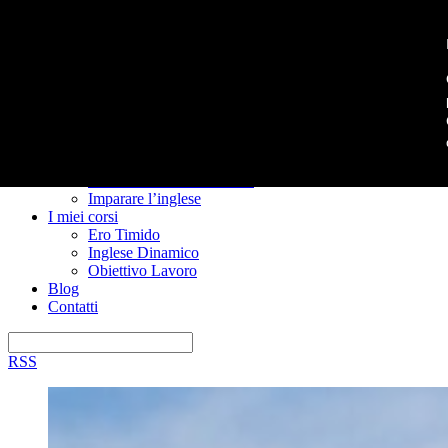
Home
Nuovo? Inizia qui
Risorse gratuite
Il manuale anti confusione
Imparare l’inglese
I miei corsi
Ero Timido
Inglese Dinamico
Obiettivo Lavoro
Blog
Contatti
RSS