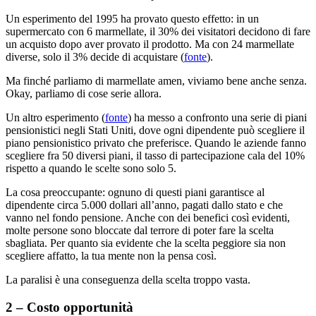
Un esperimento del 1995 ha provato questo effetto: in un
supermercato con 6 marmellate, il 30% dei visitatori decidono di fare
un acquisto dopo aver provato il prodotto. Ma con 24 marmellate
diverse, solo il 3% decide di acquistare (
fonte
).
Ma finché parliamo di marmellate amen, viviamo bene anche senza.
Okay, parliamo di cose serie allora.
Un altro esperimento (
fonte
) ha messo a confronto una serie di piani
pensionistici negli Stati Uniti, dove ogni dipendente può scegliere il
piano pensionistico privato che preferisce. Quando le aziende fanno
scegliere fra 50 diversi piani, il tasso di partecipazione cala del 10%
rispetto a quando le scelte sono solo 5.
La cosa preoccupante: ognuno di questi piani garantisce al
dipendente circa 5.000 dollari all’anno, pagati dallo stato e che
vanno nel fondo pensione. Anche con dei benefici così evidenti,
molte persone sono bloccate dal terrore di poter fare la scelta
sbagliata. Per quanto sia evidente che la scelta peggiore sia non
scegliere affatto, la tua mente non la pensa così.
La paralisi è una conseguenza della scelta troppo vasta.
2 – Costo opportunità