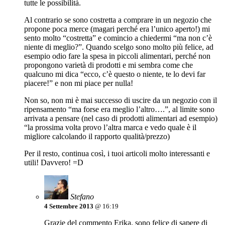
tutte le possibilità.
Al contrario se sono costretta a comprare in un negozio che
propone poca merce (magari perché era l’unico aperto!) mi
sento molto “costretta” e comincio a chiedermi “ma non c’è
niente di meglio?”. Quando scelgo sono molto più felice, ad
esempio odio fare la spesa in piccoli alimentari, perché non
propongono varietà di prodotti e mi sembra come che
qualcuno mi dica “ecco, c’è questo o niente, te lo devi far
piacere!” e non mi piace per nulla!
Non so, non mi è mai successo di uscire da un negozio con il
ripensamento “ma forse era meglio l’altro….”, al limite sono
arrivata a pensare (nel caso di prodotti alimentari ad esempio)
“la prossima volta provo l’altra marca e vedo quale è il
migliore calcolando il rapporto qualità/prezzo)
Per il resto, continua così, i tuoi articoli molto interessanti e
utili! Davvero! =D
Stefano
4 Settembre 2013
@ 16:19
Grazie del commento Erika, sono felice di sapere di