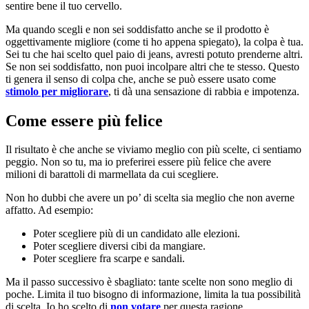
sentire bene il tuo cervello.
Ma quando scegli e non sei soddisfatto anche se il prodotto è
oggettivamente migliore (come ti ho appena spiegato), la colpa è tua.
Sei tu che hai scelto quel paio di jeans, avresti potuto prenderne altri.
Se non sei soddisfatto, non puoi incolpare altri che te stesso. Questo
ti genera il senso di colpa che, anche se può essere usato come
stimolo per migliorare
, ti dà una sensazione di rabbia e impotenza.
Come essere più felice
Il risultato è che anche se viviamo meglio con più scelte, ci sentiamo
peggio. Non so tu, ma io preferirei essere più felice che avere
milioni di barattoli di marmellata da cui scegliere.
Non ho dubbi che avere un po’ di scelta sia meglio che non averne
affatto. Ad esempio:
Poter scegliere più di un candidato alle elezioni.
Poter scegliere diversi cibi da mangiare.
Poter scegliere fra scarpe e sandali.
Ma il passo successivo è sbagliato: tante scelte non sono meglio di
poche. Limita il tuo bisogno di informazione, limita la tua possibilità
di scelta. Io ho scelto di
non votare
per questa ragione.