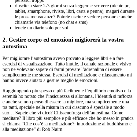
pensarci troppo
riuscite a stare 2-3 giorni senza leggere e scrivere (niente pc,
tablet, smartphone, riviste, libri, carta e penna), magari durante
le prossime vacanze? Potrete uscire e vedere persone e anche
chiamarle via telefono (no chat e sms)
tenete un diario solo per voi
2. Gestire corpo ed emozioni migliorerà la vostra
autostima
Per migliorare l’autostima avevo provato a leggere libri e a fare
esercizi di visualizzazione. Tutto inutile, il canale razionale e visivo
non ne volevano sapere di farmi provare l’adrenalina di essere
semplicemente me stessa. Esercizi di meditazione e rilassamento mi
hanno invece aiutato a gestire meglio le emozioni.
Raggiungendo più spesso e più facilmente l’equilibrio emotivo e la
serenità ho notato che l’insicurezza si allontana, l’identità si rafforza
e anche se non penso di essere la migliore, ma semplicemente una
tra tanti, speciale nella misura in cui ciascuno è speciale a modo
suo… Sapete che vi dico? Chissenefrega dell’autostima. Come
meditare? Il libro più semplice e più efficace che ho messo in pratica
si chiama “Che cos’è la meditazione?: introduzione al buddhismo e
alla meditazione” di Rob Nairn.