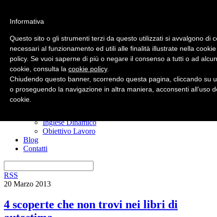
Informativa
Questo sito o gli strumenti terzi da questo utilizzati si avvalgono di 
necessari al funzionamento ed utili alle finalità illustrate nella cookie
policy. Se vuoi saperne di più o negare il consenso a tutti o ad alcun
Home
cookie, consulta la
cookie policy
.
Nuovo? Inizia qui
Risorse gratuite
Chiudendo questo banner, scorrendo questa pagina, cliccando su u
Il manuale anti confusione
o proseguendo la navigazione in altra maniera, acconsenti all’uso d
Imparare l’inglese
cookie.
I miei corsi
Ero Timido
Inglese Dinamico
Obiettivo Lavoro
Blog
Contatti
RSS
20 Marzo 2013
4 scoperte che non trovi nei libri di