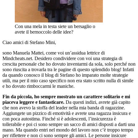
Con una mela in testa siete un bersaglio o
avete il bernoccolo delle idee?
Ciao amici di Stefano Mini,
sono Manuela Mattei, come voi un’assidua lettrice di
Mindcheats.net. Desidero condividere con voi una strategia di
crescita personale che ho dovuto inventarmi da sola, solo perché non
sono riuscita a trovarla tra le pagine di questo splendido blog! Infatti
da quando conosco il blog di Stefano ho imparato molte strategie
utili, ma per il mio caso specifico non era stato scritto nulla di simile
e ho dovuto rimboccarmi le maniche.
Fin da piccola, ho sempre mostrato un carattere solitario e mi
piaceva leggere e fantasticare.
Da questi indizi, avrete già capito
che non avevo la stoffa del leader nella mia banda di ragazzine.
Aggiungete un pizzico di emotività e avrete una ragazza insicura e
con poca autostima. Finché si è adolescenti, l’insicurezza è
tollerabile e poi ci sono sempre un sacco di amici disposti a darti una
mano. Ma quando entri nel mondo del lavoro non c’è troppo tempo
per riflettere e non ci sono sempre gli amici. Le persone insicure