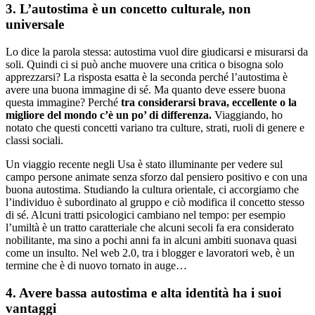
3. L’autostima è un concetto culturale, non
universale
Lo dice la parola stessa: autostima vuol dire giudicarsi e misurarsi da
soli. Quindi ci si può anche muovere una critica o bisogna solo
apprezzarsi? La risposta esatta è la seconda perché l’autostima è
avere una buona immagine di sé. Ma quanto deve essere buona
questa immagine? Perché
tra considerarsi brava, eccellente o la
migliore del mondo c’è un po’ di differenza.
Viaggiando, ho
notato che questi concetti variano tra culture, strati, ruoli di genere e
classi sociali.
Un viaggio recente negli Usa è stato illuminante per vedere sul
campo persone animate senza sforzo dal pensiero positivo e con una
buona autostima. Studiando la cultura orientale, ci accorgiamo che
l’individuo è subordinato al gruppo e ciò modifica il concetto stesso
di sé. Alcuni tratti psicologici cambiano nel tempo: per esempio
l’umiltà è un tratto caratteriale che alcuni secoli fa era considerato
nobilitante, ma sino a pochi anni fa in alcuni ambiti suonava quasi
come un insulto. Nel web 2.0, tra i blogger e lavoratori web, è un
termine che è di nuovo tornato in auge…
4. Avere bassa autostima e alta identità ha i suoi
vantaggi