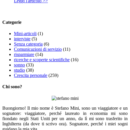
Leggi l'articolo >>
Categorie
Mini-articoli
(1)
interviste
(5)
Senza categoria
(6)
Comunicazioni di servizio
(11)
risparmiare
(14)
ricerche e scoperte scientifiche
(16)
sonno
(33)
studio
(38)
Crescita personale
(259)
Chi sono?
Buongiorno! Il mio nome è Stefano Mini, sono un viaggiatore e un
sognatore: viaggiatore, perché laureato in economia mi sono
fiondato negli Stati Uniti per un anno, da lì mi sono trasferito in
Inghilterra (da dove ti scrivo ora). Sognatore, perché i miei sogni
guidano la mia vita.