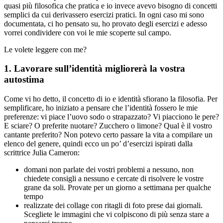
quasi più filosofica che pratica e io invece avevo bisogno di concetti
semplici da cui derivassero esercizi pratici. In ogni caso mi sono
documentata, ci ho pensato su, ho provato degli esercizi e adesso
vorrei condividere con voi le mie scoperte sul campo.
Le volete leggere con me?
1. Lavorare sull’identità migliorerà la vostra
autostima
Come vi ho detto, il concetto di io e identità sfiorano la filosofia. Per
semplificare, ho iniziato a pensare che l’identità fossero le mie
preferenze: vi piace l’uovo sodo o strapazzato? Vi piacciono le pere?
E sciare? O preferite nuotare? Zucchero o limone? Qual è il vostro
cantante preferito? Non potevo certo passare la vita a compilare un
elenco del genere, quindi ecco un po’ d’esercizi ispirati dalla
scrittrice Julia Cameron:
domani non parlate dei vostri problemi a nessuno, non
chiedete consigli a nessuno e cercate di risolvere le vostre
grane da soli. Provate per un giorno a settimana per qualche
tempo
realizzate dei collage con ritagli di foto prese dai giornali.
Scegliete le immagini che vi colpiscono di più senza stare a