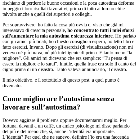
rischiano di perdere le buone occasioni e la poca autostima deforma
in peggio i loro risultati lavorativi, prima di tutto ai loro occhi e
talvolta anche a quelli dei superiori e colleghi.
Per sopravvivere, ho fatto la cosa più ovvia e, visto che già mi
interessavo di crescita personale,
ho concentrato tutti i miei sforzi
sull’aumentare la mia autostima e sicurezza interiore
. Ho parlato
con gli amici più fidati, ho chiesto consiglio a esperti, ho letto libri e
fatto esercizi. Invano. Dopo gli esercizi (di visualizzazione) non mi
vedevo né più brava, né più intelligente di prima. E tanto meno “la
migliore”. Gli amici mi dicevano che era semplice: “Tu pensa di
essere la migliore e lo sarai”. Inutile, quella frase era solo il canto del
cigno prima di un disastro. Tanto valeva annunciarlo, il disastro.
Il mio obiettivo, e il sottotitolo di questo post, a quel punto è
diventato:
Come migliorare l’autostima senza
lavorare sull’autostima?
Dovevo aggirare il problema oppure documentarmi meglio. Per
fortuna, davanti a un caffè, un amico psicologo mi disse parlando
del più e del meno che, sì, anche l’identità era importante.
L’identità? Per quel che ne sapevo, definire l’io era una faccenda