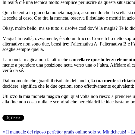
In realtà c’è una tecnica molto semplice per uscire da questa situazione
Qui che entra in gioco la moneta magica, assumendo che la scelta sia ri
la scelta al caso. Ora tira la moneta, osserva il risultato e mettiti in azi
Okay, molto bello, ma se tutto si risolve così dov’è la magia? Te lo dico
Magia! In realtà, ovviamente, è solo un trucco. Come ti ho detto sopra,
alternative non sono due, bensì
tre
: l’alternativa A, l’alternativa B e
l’
sceglie sempre quella.
La moneta magica non fa altro che
cancellare questo terzo elemento
mente a prendere una posizione netta verso una o l’altra. Affidare al ca
verrà da sé.
Dal momento che guardi il risultato del lancio,
la tua mente si chiari
decidere, significa che le due opzioni sono effettivamente equivalenti
Utilizzo la mia moneta magica ogni qual volta non riesco a prendere un
alla fine non costa nulla, e scoprirai che per chiarirti le idee bastano
«
Il manuale del riposo perfetto: gratis online solo su Mindcheats!
»
La