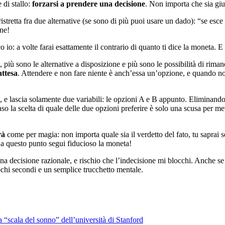
 di stallo:
forzarsi a prendere una decisione
. Non importa che sia giu
stretta fra due alternative (se sono di più puoi usare un dado): “se esce 
one!
 io: a volte farai esattamente il contrario di quanto ti dice la moneta. E
 più sono le alternative a disposizione e più sono le possibilità di rima
attesa
. Attendere e non fare niente è anch’essa un’opzione, e quando non 
, e lascia solamente due variabili: le opzioni A e B appunto. Eliminando l
so la scelta di quale delle due opzioni preferire è solo una scusa per mett
rà
come per magia: non importa quale sia il verdetto del fato, tu saprai s
: a questo punto segui fiducioso la moneta!
a decisione razionale, e rischio che l’indecisione mi blocchi. Anche se
 pochi secondi e un semplice trucchetto mentale.
 “scala del sonno” dell’università di Stanford