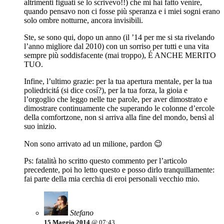
altrimenti figuati se lo scrivevo!!) che mi hai fatto venire,
quando pensavo non ci fosse più speranza e i miei sogni erano
solo ombre notturne, ancora invisibili.
Ste, se sono qui, dopo un anno (il ’14 per me si sta rivelando
l’anno migliore dal 2010) con un sorriso per tutti e una vita
sempre più soddisfacente (mai troppo), É ANCHE MERITO
TUO.
Infine, l’ultimo grazie: per la tua apertura mentale, per la tua
poliedricitá (si dice cosí?), per la tua forza, la gioia e
l’orgoglio che leggo nelle tue parole, per aver dimostrato e
dimostrare continuamente che superando le colonne d’ercole
della comfortzone, non si arriva alla fine del mondo, bensì al
suo inizio.
Non sono arrivato ad un milione, pardon 😉
Ps: fatalità ho scritto questo commento per l’articolo
precedente, poi ho letto questo e posso dirlo tranquillamente:
fai parte della mia cerchia di eroi personali vecchio mio.
Stefano
15 Maggio 2014
@ 07:43