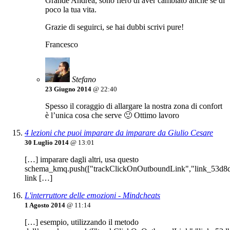
Grande Andrea, sono fiero di aver cambiato anche se di
poco la tua vita.
Grazie di seguirci, se hai dubbi scrivi pure!
Francesco
Stefano
23 Giugno 2014
@ 22:40
Spesso il coraggio di allargare la nostra zona di confort
è l’unica cosa che serve 🙂 Ottimo lavoro
4 lezioni che puoi imparare da imparare da Giulio Cesare
30 Luglio 2014
@ 13:01
[…] imparare dagli altri, usa questo
schema_kmq.push(["trackClickOnOutboundLink","link_53d8d
link […]
L'interruttore delle emozioni - Mindcheats
1 Agosto 2014
@ 11:14
[…] esempio, utilizzando il metodo