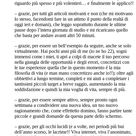
riguardo più spesso e più volentieri… e finalmente le applico!!
– grazie, per tutti gli articoli motivanti e non (che mi motivano
lo stesso, facendomi fare in un attimo il punto della realtà di
oggi ieri e domani), che leggo soprattutto durante le ultime
pause dopo l’intera giornata di studio e mi ricaricano quello
che basta per andare avanti altri 50 minuti.
– grazie, per essere un bell’esempio da seguire, anche se solo
virtualmente. Hai pochi anni più di me (io ne ho 22), sogni
immensi come i miei, ti apri a colpi di macete il tuo percorso
nella giungla delle opportunità e degli errori, concretizzi con
le tue esperienze quella che in questo momento é la mia
filosofia di vita (e man mano concretizzo anche io!!); oltre agli
obbiettivi a lungo termine, completi e mi aiuti a completare i
tantissimi piccoli target a breve raggio, aumentando la mia
soddisfazione e quindi la mia voglia di vita, sempre di più.
– grazie, per essere sempre attivo, sempre pronto ogni
settimana a condividere una nuova idea, un tuo nuovo
ragionamento che, come effettetto domino, fanno partire tante
piccole e grandi domande da questa parte dello schermo.
– grazie, per gli occhi lucidi (e a volte, nei periodi più bui
dell’anno scorso, le lacrime!! Viva internet, viva l’anonimato,