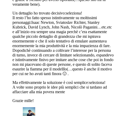
veramente bene).
Un dettaglio ho trovato decisivo:seleziona!
Il resto l’ho fatto spesso istintivamente su moltissimi
personaggi:Isaac Newton, Sviatoslav Richter, Stanley
Kubrick, David Lynch, John Nash, Nicolò Paganini…etc.etc
e all’inizio era sempre una magia perchè c’era esattamente
qualche piccolo dettaglio di grandezza che mi ispirava
enormemente e che il solo tentativo di emulare aumentava
enormemente la mia produttività e la mia impazienza di fare.
Dopodichè continuando a coltivare l’interesse per la persona
di turno, invece di cercare di limitare selezionando, espandevo
e istintivamente finivo per imitare anche cose che poi in fondo
non mi piacevano di queste persone, e questo di solito faceva
esaurire la fiamma per il modelllo(…questo è anche il motivo
per cui ne ho avuti tanti finora 🙂 .
Ma effettivamente la soluzione è così semplice:seleziona!
A volte sono proprio le idee più semplici che si tardano ad
affacciare alla mia povera mente
Grazie mille!