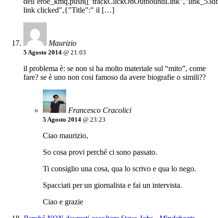
dell’eroe_kmq.push(["trackClickOnOutboundLink","link_53db
link clicked",{"Title":" il […]
Maurizio
5 Agosto 2014
@ 21:03
il problema è: se non si ha molto materiale sul “mito”, come
fare? se è uno non cosi famoso da avere biografie o simili??
Francesco Cracolici
5 Agosto 2014
@ 23:23
Ciao maurizio,
So cosa provi perché ci sono passato.
Ti consiglio una cosa, qua lo scrivo e qua lo nego.
Spacciati per un giornalista e fai un intervista.
Ciao e grazie