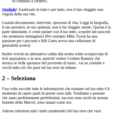
Io continuo a crederci.
Studialo
! Analizzalo in tutto e per tutto, non ti fare sfuggire una
virgola della sua vita .
Guarda documentari, interviste, spezzoni di vita; Leggi la biografia,
il suo pensiero, le sue opinioni, non ti far sfuggire niente. Questa è la
parte stimolante, è come parlare con il tuo mito, scoprire lati nascosti
che nemmeno immaginavi (Per esempio Mike Tyson ha una
passione per i piccioni e Bill Gates aveva una collezione di
giornaletti sconci)
Inoltre avresti un alternativa valida alla nostra solita scorpacciata di
tivù spazzatura; e la sera, anziché vedere Gordon Ramsey che
stronca le belle speranze del poveretto di turno , vai su youtube e
cerchi tutto ciò che puoi sul tuo eroe da imitare.
2 – Seleziona
Una volta raccolte tutte le informazioni che esistano sul tuo mito è il
momento di capire quali di queste sono utili. Tendiamo a pensare
che siano perfettamente perfettissimi, ma non sono usciti da nessun
fumetto della Marvel, sono umani come noi.
Adesso seleziona tutti i tratti caratteristici del tuo eroe che vuoi