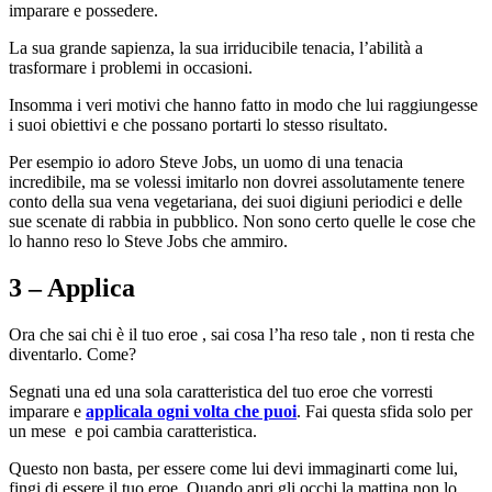
imparare e possedere.
La sua grande sapienza, la sua irriducibile tenacia, l’abilità a
trasformare i problemi in occasioni.
Insomma i veri motivi che hanno fatto in modo che lui raggiungesse
i suoi obiettivi e che possano portarti lo stesso risultato.
Per esempio io adoro Steve Jobs, un uomo di una tenacia
incredibile, ma se volessi imitarlo non dovrei assolutamente tenere
conto della sua vena vegetariana, dei suoi digiuni periodici e delle
sue scenate di rabbia in pubblico. Non sono certo quelle le cose che
lo hanno reso lo Steve Jobs che ammiro.
3 – Applica
Ora che sai chi è il tuo eroe , sai cosa l’ha reso tale , non ti resta che
diventarlo. Come?
Segnati una ed una sola caratteristica del tuo eroe che vorresti
imparare e
applicala ogni volta che puoi
. Fai questa sfida solo per
un mese e poi cambia caratteristica.
Questo non basta, per essere come lui devi immaginarti come lui,
fingi di essere il tuo eroe. Quando apri gli occhi la mattina non lo