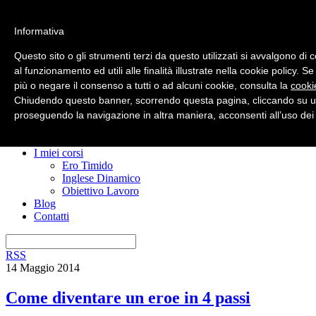
Informativa
Questo sito o gli strumenti terzi da questo utilizzati si avvalgono di
al funzionamento ed utili alle finalità illustrate nella cookie policy. S
più o negare il consenso a tutti o ad alcuni cookie, consulta la
cooki
Home
Chiudendo questo banner, scorrendo questa pagina, cliccando su un
Nuovo? Inizia qui
Risorse gratuite
proseguendo la navigazione in altra maniera, acconsenti all’uso dei
Il manuale anti confusione
Imparare l’inglese
I miei corsi
Ero Timido
Inglese Dinamico
Obiettivo Lavoro
Blog
Contatti
RSS
14 Maggio 2014
Come diventare un eroe in 4 passi