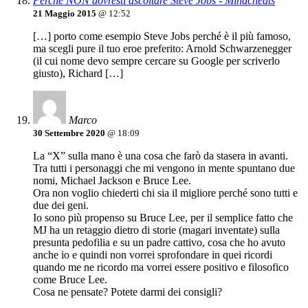
Perché NON dovresti ascoltare Steve Jobs - Mindcheats
21 Maggio 2015
@ 12:52
[…] porto come esempio Steve Jobs perché è il più famoso,
ma scegli pure il tuo eroe preferito: Arnold Schwarzenegger
(il cui nome devo sempre cercare su Google per scriverlo
giusto), Richard […]
Marco
30 Settembre 2020
@ 18:09
La “X” sulla mano è una cosa che farò da stasera in avanti.
Tra tutti i personaggi che mi vengono in mente spuntano due
nomi, Michael Jackson e Bruce Lee.
Ora non voglio chiederti chi sia il migliore perché sono tutti e
due dei geni.
Io sono più propenso su Bruce Lee, per il semplice fatto che
MJ ha un retaggio dietro di storie (magari inventate) sulla
presunta pedofilia e su un padre cattivo, cosa che ho avuto
anche io e quindi non vorrei sprofondare in quei ricordi
quando me ne ricordo ma vorrei essere positivo e filosofico
come Bruce Lee.
Cosa ne pensate? Potete darmi dei consigli?