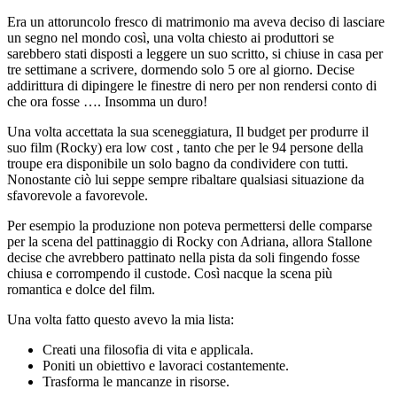
Era un attoruncolo fresco di matrimonio ma aveva deciso di lasciare
un segno nel mondo così, una volta chiesto ai produttori se
sarebbero stati disposti a leggere un suo scritto, si chiuse in casa per
tre settimane a scrivere, dormendo solo 5 ore al giorno. Decise
addirittura di dipingere le finestre di nero per non rendersi conto di
che ora fosse …. Insomma un duro!
Una volta accettata la sua sceneggiatura, Il budget per produrre il
suo film (Rocky) era low cost , tanto che per le 94 persone della
troupe era disponibile un solo bagno da condividere con tutti.
Nonostante ciò lui seppe sempre ribaltare qualsiasi situazione da
sfavorevole a favorevole.
Per esempio la produzione non poteva permettersi delle comparse
per la scena del pattinaggio di Rocky con Adriana, allora Stallone
decise che avrebbero pattinato nella pista da soli fingendo fosse
chiusa e corrompendo il custode. Così nacque la scena più
romantica e dolce del film.
Una volta fatto questo avevo la mia lista:
Creati una filosofia di vita e applicala.
Poniti un obiettivo e lavoraci costantemente.
Trasforma le mancanze in risorse.