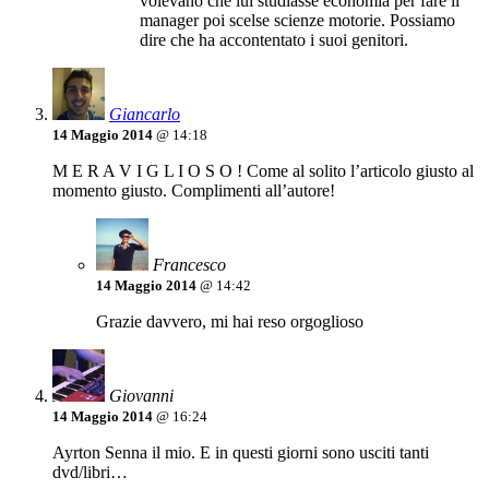
volevano che lui studiasse economia per fare il
manager poi scelse scienze motorie. Possiamo
dire che ha accontentato i suoi genitori.
Giancarlo
14 Maggio 2014
@ 14:18
M E R A V I G L I O S O ! Come al solito l’articolo giusto al
momento giusto. Complimenti all’autore!
Francesco
14 Maggio 2014
@ 14:42
Grazie davvero, mi hai reso orgoglioso
Giovanni
14 Maggio 2014
@ 16:24
Ayrton Senna il mio. E in questi giorni sono usciti tanti
dvd/libri…