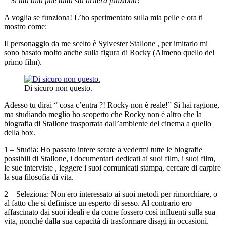
“ Si ma alla fine tutta sta tiritera funziona?”
A voglia se funziona! L’ho sperimentato sulla mia pelle e ora ti
mostro come:
Il personaggio da me scelto è Sylvester Stallone , per imitarlo mi
sono basato molto anche sulla figura di Rocky (Almeno quello del
primo film).
Di sicuro non questo.
Adesso tu dirai “ cosa c’entra ?! Rocky non è reale!” Si hai ragione,
ma studiando meglio ho scoperto che Rocky non è altro che la
biografia di Stallone trasportata dall’ambiente del cinema a quello
della box.
1 – Studia: Ho passato intere serate a vedermi tutte le biografie
possibili di Stallone, i documentari dedicati ai suoi film, i suoi film,
le sue interviste , leggere i suoi comunicati stampa, cercare di carpire
la sua filosofia di vita.
2 – Seleziona: Non ero interessato ai suoi metodi per rimorchiare, o
al fatto che si definisce un esperto di sesso. Al contrario ero
affascinato dai suoi ideali e da come fossero così influenti sulla sua
vita, nonché dalla sua capacità di trasformare disagi in occasioni.