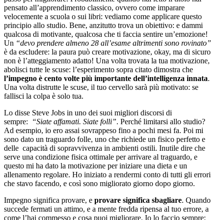
pensato all’apprendimento classico, ovvero come imparare
velocemente a scuola o sui libri: vediamo come applicare questo
principio allo studio. Bene, anzitutto trova un obiettivo: e dammi
qualcosa di motivante, qualcosa che ti faccia sentire un’emozione!
Un
“devo prendere almeno 28 all’esame altrimenti sono rovinato”
è da escludere: la paura può creare motivazione, okay, ma di sicuro
non è l’atteggiamento adatto! Una volta trovata la tua motivazione,
abolisci tutte le scuse: l’esperimento sopra citato dimostra che
l’impegno è cento volte più importante dell’intelligenza innata
.
Una volta distrutte le scuse, il tuo cervello sarà più motivato: se
fallisci la colpa è solo tua.
Lo disse Steve Jobs in uno dei suoi migliori discorsi di
sempre:
“Siate affamati. Siate folli”
. Perché limitarsi allo studio?
Ad esempio, io ero assai sovrappeso fino a pochi mesi fa. Poi mi
sono dato un traguardo folle, uno che richiede un fisico perfetto e
delle capacità di sopravvivenza in ambienti ostili. Inutile dire che
serve una condizione fisica ottimale per arrivare al traguardo, e
questo mi ha dato la motivazione per iniziare una dieta e un
allenamento regolare. Ho iniziato a rendermi conto di tutti gli errori
che stavo facendo, e così sono migliorato giorno dopo giorno.
Impegno significa provare, e
provare significa sbagliare
. Quando
succede fermati un attimo, e a mente fredda ripensa al tuo errore, a
come l’hai commesso e cosa puoi migliorare. Io lo faccio sempre: