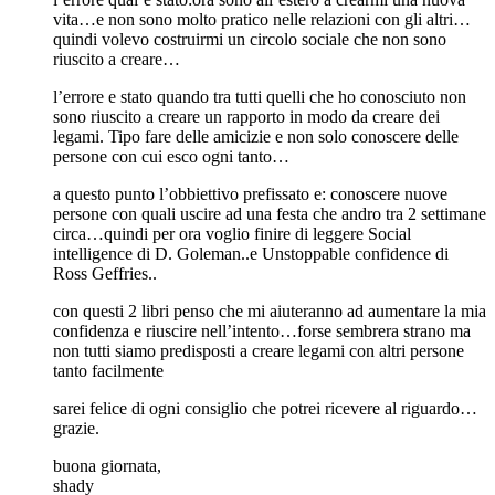
vita…e non sono molto pratico nelle relazioni con gli altri…
quindi volevo costruirmi un circolo sociale che non sono
riuscito a creare…
l’errore e stato quando tra tutti quelli che ho conosciuto non
sono riuscito a creare un rapporto in modo da creare dei
legami. Tipo fare delle amicizie e non solo conoscere delle
persone con cui esco ogni tanto…
a questo punto l’obbiettivo prefissato e: conoscere nuove
persone con quali uscire ad una festa che andro tra 2 settimane
circa…quindi per ora voglio finire di leggere Social
intelligence di D. Goleman..e Unstoppable confidence di
Ross Geffries..
con questi 2 libri penso che mi aiuteranno ad aumentare la mia
confidenza e riuscire nell’intento…forse sembrera strano ma
non tutti siamo predisposti a creare legami con altri persone
tanto facilmente
sarei felice di ogni consiglio che potrei ricevere al riguardo…
grazie.
buona giornata,
shady