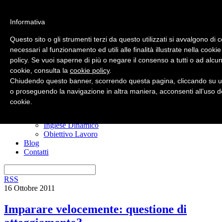
Informativa
Questo sito o gli strumenti terzi da questo utilizzati si avvalgono di 
necessari al funzionamento ed utili alle finalità illustrate nella cookie
policy. Se vuoi saperne di più o negare il consenso a tutti o ad alcun
Home
cookie, consulta la
cookie policy
.
Nuovo? Inizia qui
Risorse gratuite
Chiudendo questo banner, scorrendo questa pagina, cliccando su u
Il manuale anti confusione
o proseguendo la navigazione in altra maniera, acconsenti all’uso d
Imparare l’inglese
cookie.
I miei corsi
Ero Timido
Inglese Dinamico
Obiettivo Lavoro
Blog
Contatti
RSS
16 Ottobre 2011
Imparare velocemente: questione di