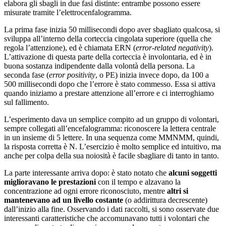
elabora gli sbagli in due fasi distinte: entrambe possono essere
misurate tramite l’elettrocenfalogramma.
La prima fase inizia 50 millisecondi dopo aver sbagliato qualcosa, si
sviluppa all’interno della corteccia cingolata superiore (quella che
regola l’attenzione), ed è chiamata ERN (
error-related negativity
).
L’attivazione di questa parte della corteccia è involontaria, ed è in
buona sostanza indipendente dalla volontà della persona. La
seconda fase (
error positivity
, o PE) inizia invece dopo, da 100 a
500 millisecondi dopo che l’errore è stato commesso. Essa si attiva
quando iniziamo a prestare attenzione all’errore e ci interroghiamo
sul fallimento.
L’esperimento dava un semplice compito ad un gruppo di volontari,
sempre collegati all’encefalogramma: riconoscere la lettera centrale
in un insieme di 5 lettere. In una sequenza come MMNMM, quindi,
la risposta corretta è N. L’esercizio è molto semplice ed intuitivo, ma
anche per colpa della sua noiosità è facile sbagliare di tanto in tanto.
La parte interessante arriva dopo: è stato notato che
alcuni soggetti
miglioravano le prestazioni
con il tempo e alzavano la
concentrazione ad ogni errore riconosciuto, mentre
altri si
mantenevano ad un livello costante
(o addirittura decrescente)
dall’inizio alla fine. Osservando i dati raccolti, si sono osservate due
interessanti caratteristiche che accomunavano tutti i volontari che