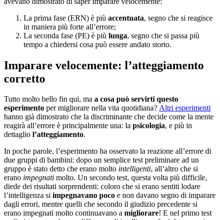
avevano dimostrato di saper imparare velocemente:
La prima fase (ERN) è più
accentuata
, segno che si reagisce
in maniera più forte all’errore;
La seconda fase (PE) è più
lunga
, segno che si passa più
tempo a chiedersi cosa può essere andato storto.
Imparare velocemente: l’atteggiamento
corretto
Tutto molto bello fin qui, ma
a cosa può servirti questo
esperimento
per migliorare nella vita quotidiana?
Altri esperimenti
hanno già dimostrato che la discriminante che decide come la mente
reagirà all’errore è principalmente una: la
psicologia
, e più in
dettaglio
l’atteggiamento
.
In poche parole, l’esperimento ha osservato la reazione all’errore di
due gruppi di bambini: dopo un semplice test preliminare ad un
gruppo è stato detto che erano molto
intelligenti
, all’altro che si
erano
impegnati
molto. Un secondo test, questa volta più difficile,
diede dei risultati sorprendenti: coloro che si erano sentiti lodare
l’intelligenza si
impegnavano poco
e non davano segno di imparare
dagli errori, mentre quelli che secondo il giudizio precedente si
erano impegnati molto continuavano a
migliorare
! E nel primo test