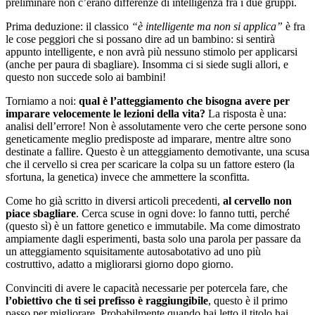
preliminare non c’erano differenze di intelligenza fra i due gruppi.
Prima deduzione: il classico
“è intelligente ma non si applica”
è fra
le cose peggiori che si possano dire ad un bambino: si sentirà
appunto intelligente, e non avrà più nessuno stimolo per applicarsi
(anche per paura di sbagliare). Insomma ci si siede sugli allori, e
questo non succede solo ai bambini!
Torniamo a noi:
qual è l’atteggiamento che bisogna avere per
imparare velocemente le lezioni della vita?
La risposta è una:
analisi dell’errore! Non è assolutamente vero che certe persone sono
geneticamente meglio predisposte ad imparare, mentre altre sono
destinate a fallire. Questo è un atteggiamento demotivante, una scusa
che il cervello si crea per scaricare la colpa su un fattore estero (la
sfortuna, la genetica) invece che ammettere la sconfitta.
Come ho già scritto in diversi articoli precedenti,
al cervello non
piace sbagliare
. Cerca scuse in ogni dove: lo fanno tutti, perché
(questo sì) è un fattore genetico e immutabile. Ma come dimostrato
ampiamente dagli esperimenti, basta solo una parola per passare da
un atteggiamento squisitamente autosabotativo ad uno più
costruttivo, adatto a migliorarsi giorno dopo giorno.
Convinciti di avere le capacità necessarie per potercela fare, che
l’obiettivo che ti sei prefisso è raggiungibile
, questo è il primo
passo per migliorare. Probabilmente quando hai letto il titolo hai