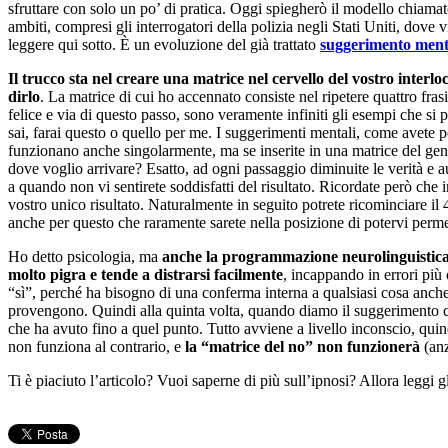
sfruttare con solo un po’ di pratica. Oggi spiegherò il modello chiama
ambiti, compresi gli interrogatori della polizia negli Stati Uniti, dov
leggere qui sotto. È un evoluzione del già trattato
suggerimento ment
Il trucco sta nel creare una matrice nel cervello del vostro interl
dirlo
. La matrice di cui ho accennato consiste nel ripetere quattro frasi,
felice e via di questo passo, sono veramente infiniti gli esempi che si 
sai, farai questo o quello per me. I suggerimenti mentali, come avete 
funzionano anche singolarmente, ma se inserite in una matrice del gene
dove voglio arrivare? Esatto, ad ogni passaggio diminuite le verità e a
a quando non vi sentirete soddisfatti del risultato. Ricordate però che 
vostro unico risultato. Naturalmente in seguito potrete ricominciare il
anche per questo che raramente sarete nella posizione di potervi permet
Ho detto psicologia, ma
anche la programmazione neurolinguistica 
molto pigra e tende a distrarsi facilmente
, incappando in errori più 
“sì”, perché ha bisogno di una conferma interna a qualsiasi cosa anche se
provengono. Quindi alla quinta volta, quando diamo il suggerimento che
che ha avuto fino a quel punto. Tutto avviene a livello inconscio, quin
non funziona al contrario, e
la “matrice del no” non funzionerà
(anz
Ti è piaciuto l’articolo? Vuoi saperne di più sull’ipnosi? Allora leggi g