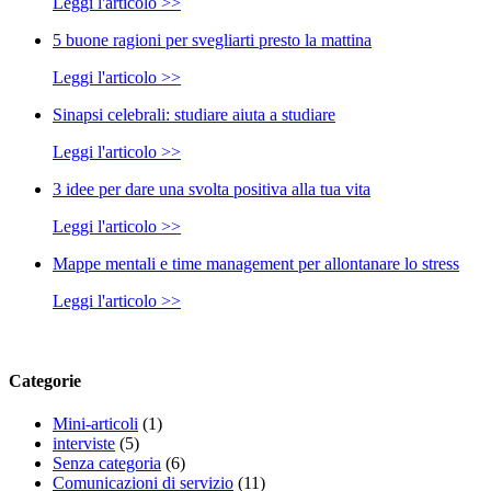
Leggi l'articolo >>
5 buone ragioni per svegliarti presto la mattina
Leggi l'articolo >>
Sinapsi celebrali: studiare aiuta a studiare
Leggi l'articolo >>
3 idee per dare una svolta positiva alla tua vita
Leggi l'articolo >>
Mappe mentali e time management per allontanare lo stress
Leggi l'articolo >>
Categorie
Mini-articoli
(1)
interviste
(5)
Senza categoria
(6)
Comunicazioni di servizio
(11)