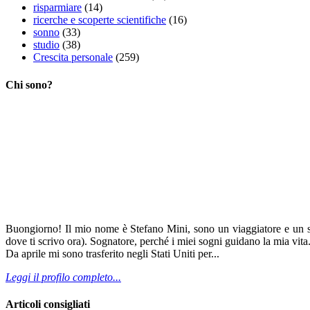
risparmiare
(14)
ricerche e scoperte scientifiche
(16)
sonno
(33)
studio
(38)
Crescita personale
(259)
Chi sono?
Buongiorno! Il mio nome è Stefano Mini, sono un viaggiatore e un sog
dove ti scrivo ora). Sognatore, perché i miei sogni guidano la mia vita
Da aprile mi sono trasferito negli Stati Uniti per...
Leggi il profilo completo...
Articoli consigliati
14 tecniche per
addormentarsi
velocemente
101 straordinarie
verità sul cervello
che nessuno