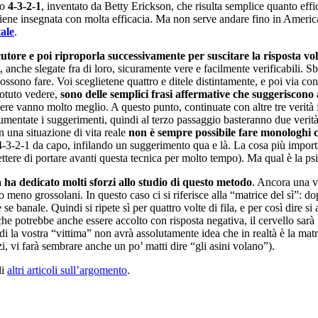
to
4-3-2-1
, inventato da Betty Erickson, che risulta semplice quanto effic
e viene insegnata con molta efficacia. Ma non serve andare fino in Americ
ale
.
ocutore e poi riproporla successivamente per suscitare la risposta vo
 anche slegate fra di loro, sicuramente vere e facilmente verificabili. Sbiz
possono fare. Voi sceglietene quattro e ditele distintamente, e poi via co
potuto vedere,
sono delle semplici frasi affermative che suggeriscon
re vanno molto meglio. A questo punto, continuate con altre tre verità f
umentate i suggerimenti, quindi al terzo passaggio basteranno due verità 
in una situazione di vita reale
non è sempre possibile fare monologhi c
 4-3-2-1 da capo, infilando un suggerimento qua e là. La cosa più import
tere di portare avanti questa tecnica per molto tempo). Ma qual è la psic
ha dedicato molti sforzi allo studio di questo metodo
. Ancora una vo
o meno grossolani. In questo caso ci si riferisce alla “matrice del sì”: 
 banale. Quindi si ripete sì per quattro volte di fila, e per così dire si 
 potrebbe anche essere accolto con risposta negativa, il cervello sarà p
di la vostra “vittima” non avrà assolutamente idea che in realtà è la mat
i, vi farà sembrare anche un po’ matti dire “gli asini volano”).
li
altri articoli sull’argomento
.