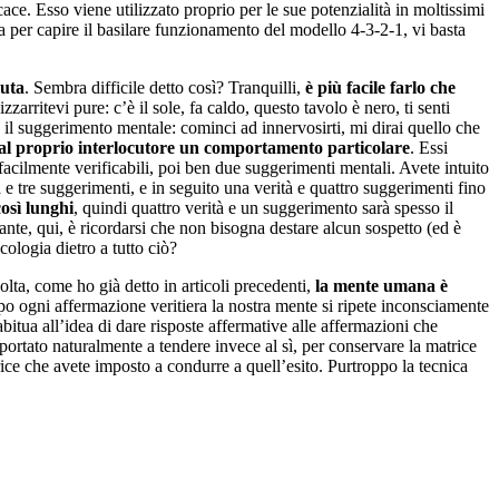
ace. Esso viene utilizzato proprio per le sue potenzialità in moltissimi
a per capire il basilare funzionamento del modello 4-3-2-1, vi basta
luta
. Sembra difficile detto così? Tranquilli,
è più facile farlo che
zarritevi pure: c’è il sole, fa caldo, questo tavolo è nero, ti senti
n il suggerimento mentale: cominci ad innervosirti, mi dirai quello che
o al proprio interlocutore un comportamento particolare
. Essi
acilmente verificabili, poi ben due suggerimenti mentali. Avete intuito
e tre suggerimenti, e in seguito una verità e quattro suggerimenti fino
osì lunghi
, quindi quattro verità e un suggerimento sarà spesso il
ante, qui, è ricordarsi che non bisogna destare alcun sospetto (ed è
ologia dietro a tutto ciò?
lta, come ho già detto in articoli precedenti,
la mente umana è
dopo ogni affermazione veritiera la nostra mente si ripete inconsciamente
abitua all’idea di dare risposte affermative alle affermazioni che
ortato naturalmente a tendere invece al sì, per conservare la matrice
rice che avete imposto a condurre a quell’esito. Purtroppo la tecnica