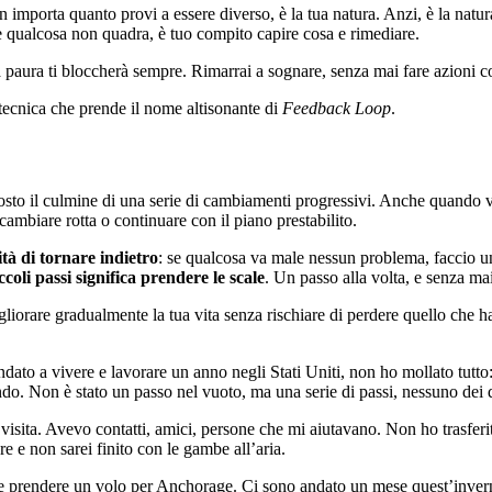
n importa quanto provi a essere diverso, è la tua natura. Anzi, è la natu
e qualcosa non quadra, è tuo compito capire cosa e rimediare.
la paura ti bloccherà sempre. Rimarrai a sognare, senza mai fare azioni c
 tecnica che prende il nome altisonante di
Feedback Loop
.
tosto il culmine di una serie di cambiamenti progressivi. Anche quando vu
 cambiare rotta o continuare con il piano prestabilito.
tà di tornare indietro
: se qualcosa va male nessun problema, faccio u
ccoli passi significa prendere le scale
. Un passo alla volta, e senza ma
rare gradualmente la tua vita senza rischiare di perdere quello che hai 
 a vivere e lavorare un anno negli Stati Uniti, non ho mollato tutto: m
. Non è stato un passo nel vuoto, ma una serie di passi, nessuno dei q
ita. Avevo contatti, amici, persone che mi aiutavano. Non ho trasferito 
 e non sarei finito con le gambe all’aria.
e prendere un volo per Anchorage. Ci sono andato un mese quest’inverno