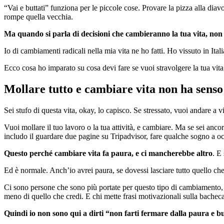
“Vai e buttati” funziona per le piccole cose. Provare la pizza alla dia
rompe quella vecchia.
Ma quando si parla di decisioni che cambieranno la tua vita, non è
Io di cambiamenti radicali nella mia vita ne ho fatti. Ho vissuto in Ita
Ecco cosa ho imparato su cosa devi fare se vuoi stravolgere la tua vita 
Mollare tutto e cambiare vita non ha senso 
Sei stufo di questa vita, okay, lo capisco. Se stressato, vuoi andare a 
Vuoi mollare il tuo lavoro o la tua attività, e cambiare. Ma se sei anco
includo il guardare due pagine su Tripadvisor, fare qualche sogno a occ
Questo perché cambiare vita fa paura, e ci mancherebbe altro
. E
Ed è normale. Anch’io avrei paura, se dovessi lasciare tutto quello che 
Ci sono persone che sono più portate per questo tipo di cambiamento,
meno di quello che credi. E chi mette frasi motivazionali sulla bachec
Quindi io non sono qui a dirti “non farti fermare dalla paura e bu