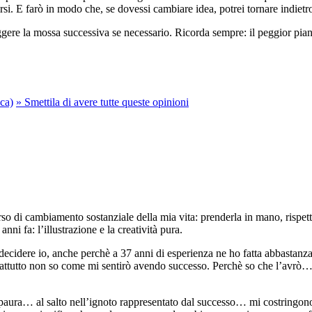
rsi. E farò in modo che, se dovessi cambiare idea, potrei tornare indietro
eggere la mossa successiva se necessario. Ricorda sempre: il peggior pi
ca)
»
Smettila di avere tutte queste opinioni
o di cambiamento sostanziale della mia vita: prenderla in mano, rispetta
i fa: l’illustrazione e la creatività pura.
 decidere io, anche perchè a 37 anni di esperienza ne ho fatta abbastanza,
attutto non so come mi sentirò avendo successo. Perchè so che l’avrò… s
 paura… al salto nell’ignoto rappresentato dal successo… mi costringono