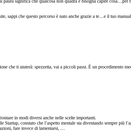
hai paura significa che qualcosa non quadra e bisogna capire cosa…per far
te, sappi che questo percorso è nato anche grazie a te…e il tuo manuale
sione che ti aiuterà: spezzetta, vai a piccoli passi. È un procedimento 
frontare in modi diversi anche nelle scelte importanti.
 Startup, constato che l’aspetto mentale sta diventando sempre più l’ag
azioni, fare invece di lamentarsi, …