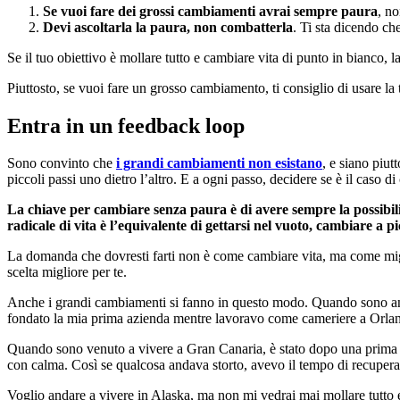
Se vuoi fare dei grossi cambiamenti avrai sempre paura
, no
Devi ascoltarla la paura, non combatterla
. Ti sta dicendo ch
Se il tuo obiettivo è mollare tutto e cambiare vita di punto in bianco, 
Piuttosto, se vuoi fare un grosso cambiamento, ti consiglio di usare la
Entra in un feedback loop
Sono convinto che
i grandi cambiamenti non esistano
, e siano piut
piccoli passi uno dietro l’altro. E a ogni passo, decidere se è il caso di
La chiave per cambiare senza paura è di avere sempre la possibili
radicale di vita è l’equivalente di gettarsi nel vuoto, cambiare a pi
La domanda che dovresti farti non è come cambiare vita, ma come miglio
scelta migliore per te.
Anche i grandi cambiamenti si fanno in questo modo. Quando sono andato
fondato la mia prima azienda mentre lavoravo come cameriere a Orlando
Quando sono venuto a vivere a Gran Canaria, è stato dopo una prima vis
con calma. Così se qualcosa andava storto, avevo il tempo di recuperare
Voglio andare a vivere in Alaska, ma non mi vedrai mai mollare tutto 