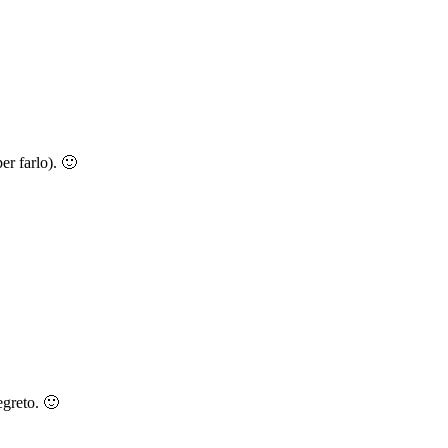
er farlo). 🙂
egreto. 🙂