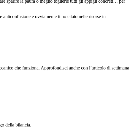
e sparire la paura o meglio toglierle tutti gli appigli concreti… per
 anticonfusione e ovviamente ti ho citato nelle risorse in
meccanico che funziona. Approfondisci anche con l’articolo di settimana
o della bilancia.