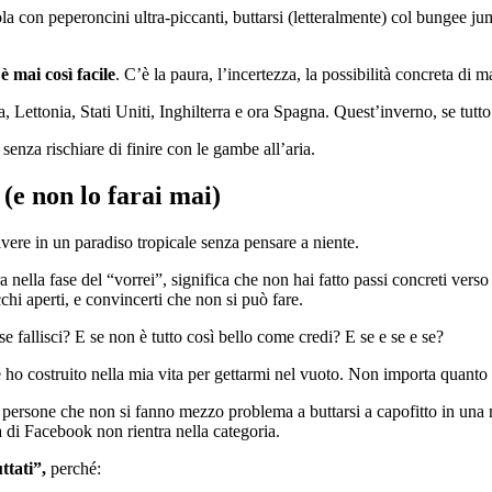
vola con peperoncini ultra-piccanti, buttarsi (letteralmente) col bungee 
 mai così facile
. C’è la paura, l’incertezza, la possibilità concreta di 
lia, Lettonia, Stati Uniti, Inghilterra e ora Spagna. Quest’inverno, se t
senza rischiare di finire con le gambe all’aria.
(e non lo farai mai)
vivere in un paradiso tropicale senza pensare a niente.
ra nella fase del “vorrei”, significa che non hai fatto passi concreti ver
hi aperti, e convincerti che non si può fare.
 se fallisci? E se non è tutto così bello come credi? E se e se e se?
ho costruito nella mia vita per gettarmi nel vuoto. Non importa quanto lo
 persone che non si fanno mezzo problema a buttarsi a capofitto in una
a di Facebook non rientra nella categoria.
ttati”,
perché: