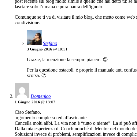
post recente sul blog molto simile a quello che hai detto tu: se 
lasciare solo l’umana e pura paura dell’ignoto.
Comunque se ti va di visitare il mio blog, che metto come web si
condivisione..
Stefano
3 Giugno 2016
@ 19:51
Grazie, la menzione fa sempre piacere. 😉
Per la questione ostacoli, è proprio il manuale anti confu
scorsa. 🙂
Domenico
1 Giugno 2016
@ 18:07
Ciao Stefano,
argomento complesso ed affascinante.
Cancella molti alibi. La vita non è “tutto o niente”. La si può af
Dalla mia esperienza di Coach nonchè di Mentor nel mondo delle
Soluzioni invece di problemi, semplificazioni invece di complic