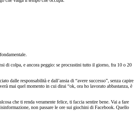
vago che valga il tempo che occupa.
o fondamentale.
nsi di colpa, e ancora peggio: se procrastini tutto il giorno, fra 10 o 20
cciato dalle responsabilità e dall’ansia di “avere successo”, senza capire
riverà mai quel momento in cui dirai “ok, ora ho lavorato abbastanza, è
sa che ti renda veramente felice, ti faccia sentire bene. Vai a fare
 disinformazione, non passare le ore sui giochini di Facebook. Quello