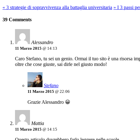
«
3 strategie di sopravvivenza alla battaglia universitaria
»
I 3 passi pe
39 Comments
Alessandro
11 Marzo 2015
@ 14:13
Caro Stefano, tu sei un genio. Ormai il tuo sito è una risorsa 
oltre che cose giuste, sai dirle nel giusto modo!
Stefano
11 Marzo 2015
@ 22:06
Grazie Alessandro 😀
Mattia
11 Marzo 2015
@ 14:15
Questo articolo dovrebbero farlo leggere nelle scuole…