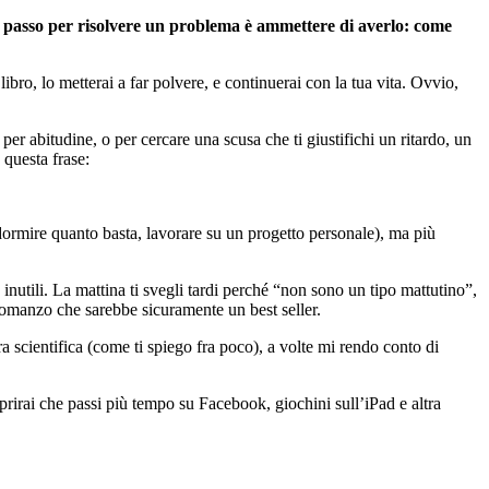
 passo per risolvere un problema è ammettere di averlo: come
ibro, lo metterai a far polvere, e continuerai con la tua vita. Ovvio,
er abitudine, o per cercare una scusa che ti giustifichi un ritardo, un
 questa frase:
(dormire quanto basta, lavorare su un progetto personale), ma più
inutili. La mattina ti svegli tardi perché “non sono un tipo mattutino”,
 romanzo che sarebbe sicuramente un best seller.
ra scientifica (come ti spiego fra poco), a volte mi rendo conto di
oprirai che passi più tempo su Facebook, giochini sull’iPad e altra