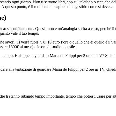
recando ogni giorno. Non ti servono libri, app sul telefono o tecniche de
do. A questo punto, è il momento di capire come gestirlo come si deve…
he)
nca: scientificamente. Questa non è un’analogia scelta a caso, perché il
uanto vale il tuo tempo.
che lavori. Ti verrà fuori 7, 8, 10 euro l’ora o quello che è: quello è il v
ssere 1800€ al mese) e le ore di studio mensile.
i tempo. Hai appena guardato Maria de Filippi per 2 ore in TV? Se il t
cedere alla tentazione di guardare Maria de Filippi per 2 ore in TV, chie
à che ti stanno rubando tempo importante, tempo che potresti usare per al