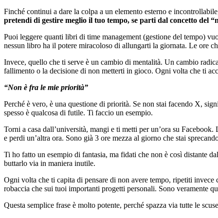
Finché continui a dare la colpa a un elemento esterno e incontrollabile,
pretendi di gestire meglio il tuo tempo, se parti dal concetto del
Puoi leggere quanti libri di time management (gestione del tempo) vuoi, 
nessun libro ha il potere miracoloso di allungarti la giornata. Le ore 
Invece, quello che ti serve è un cambio di mentalità. Un cambio radicale
fallimento o la decisione di non metterti in gioco. Ogni volta che ti ac
“Non è fra le mie priorità”
Perché è vero, è una questione di priorità. Se non stai facendo X, sign
spesso è qualcosa di futile. Ti faccio un esempio.
Torni a casa dall’università, mangi e ti metti per un’ora su Facebook. 
e perdi un’altra ora. Sono già 3 ore mezza al giorno che stai sprecand
Ti ho fatto un esempio di fantasia, ma fidati che non è così distante da
buttarlo via in maniera inutile.
Ogni volta che ti capita di pensare di non avere tempo, ripetiti invece 
robaccia che sui tuoi importanti progetti personali. Sono veramente que
Questa semplice frase è molto potente, perché spazza via tutte le scus