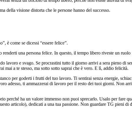
verai senza un briciolo di tempo libero, perché non esiste attività di s
 ma della visione distorta che le persone hanno del successo.
o”, è come se dicessi “essere felice”.
 renderti una persona felice. In questo, il tempo libero riveste un ruol
ndo lavoro e svago. Se procrastini tutto il giorno arrivi a sera pieno di se
i mai a te stesso, ma sotto sotto saprai che è vero. E lì, addio felicità.
tanco per goderti i frutti del tuo lavoro. Ti sentirai senza energie, schia
voro adesso, ti ammazzerai di lavoro per il resto dei tuoi giorni. Non ar
o perché ha un valore immenso non puoi sprecarlo. Usalo per fare qualco
 questo articolo), dedicati a una tua passione. Non guardare TG pieni di