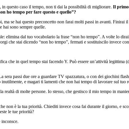
 in questo caso il tempo, non ti dai la possibilità di migliorare.
Il primo
 “non ho tempo per fare questo e quello”?
ma se hai questo preconcetto non farai molti passi in avanti. Finirai il l
che hai sono sempre quelle.
: elimina dal tuo vocabolario la frase “non ho tempo”. A volte lo dirai p
corgi che stai dicendo “non ho tempo”, fermati e sostituiscilo invece con
ifica che in quel tempo stai facendo Y. Può essere un’attività legittima 
La sera passi due ore a guardare TV spazzatura, o con dei giochini flash 
o inutilmente, e magari ti lamenti che non hai tempo di lavorare sul tuo
lla realtà di molte persone. Io stesso, che gestisco il mio tempo in manie
che non è la tua priorità. Chiediti invece cosa fai durante il giorno, e sc
ste le tue priorità?
e inconsce.