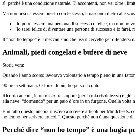
sì, perché è una condizione naturale. Ti accontenti, non vai oltre i limit
Ma non riesci a essere onesto con te stesso, ti nascondi dietro alle scu
“Io potrei essere una persona di successo e felice, ma non ho vog
“Io sarei felice di diventare una persona di successo e lo farei
Il “non ho tempo” è il meccanismo che usa il cervello per difendersi da
Animali, piedi congelati e bufere di neve
Storia vera:
Quando l’anno scorso lavoravo volontario a tempo pieno in una fattoria
90 ore a settimana. O forse di più, ho perso il conto.
Ricordo ancora, in un misto fra stupore (per la mia risolutezza) e gioia
alla neve, “dormendo” per un paio d’ore in un furgone. Quella volta mi 
E in tutto questo, ancora riuscivo a scrivere articoli per Mindcheats,
ho tempo per scrivere articoli”. Questo perché non è una questione di 
Perché dire “non ho tempo” è una bugia pe