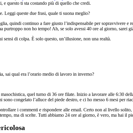
i, e questo ti sta costando più di quello che credi.
se. Leggi queste due frasi, quale ti suona meglio?
lia, quindi continuo a fare giusto l’indispensabile per sopravvivere e re
, ma purtroppo non ho tempo! Ah, se solo avessi 40 ore al giorno, sarei g
i sensi di colpa. È solo questo, un’illusione, non una realtà.
, sai qual era l’orario medio di lavoro in inverno?
 masochistica, quel turno di 36 ore filate. Inizio a lavorare alle 6:30 de
sono congelato l’alluce del piede destro, e ci ho messo 6 mesi per riacq
 controllare i commenti e rispondere alle email. Certo non al livello sol
tempo, ma di scelte. Tutti abbiamo 24 ore al giorno, è vero, ma hai il pi
ricolosa