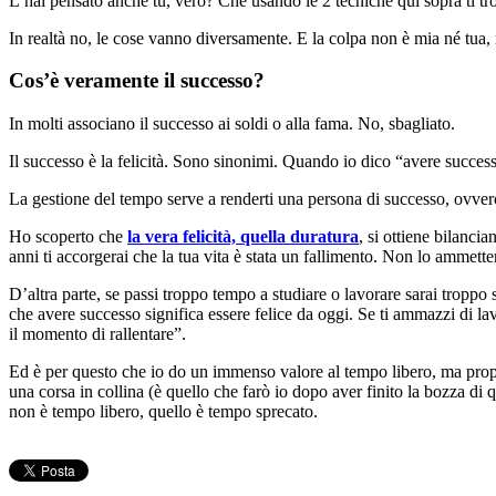
L’hai pensato anche tu, vero? Che usando le 2 tecniche qui sopra ti tro
In realtà no, le cose vanno diversamente. E la colpa non è mia né tua,
Cos’è veramente il successo?
In molti associano il successo ai soldi o alla fama. No, sbagliato.
Il successo è la felicità. Sono sinonimi. Quando io dico “avere success
La gestione del tempo serve a renderti una persona di successo, ovvero
Ho scoperto che
la vera felicità, quella duratura
, si ottiene bilancia
anni ti accorgerai che la tua vita è stata un fallimento. Non lo ammettera
D’altra parte, se passi troppo tempo a studiare o lavorare sarai troppo s
che avere successo significa essere felice da oggi. Se ti ammazzi di la
il momento di rallentare”.
Ed è per questo che io do un immenso valore al tempo libero, ma propri
una corsa in collina (è quello che farò io dopo aver finito la bozza di
non è tempo libero, quello è tempo sprecato.