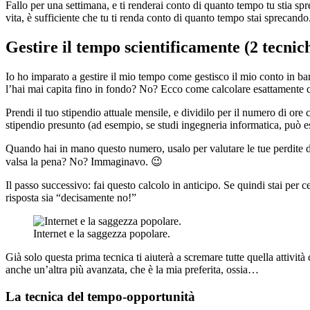
Fallo per una settimana, e ti renderai conto di quanto tempo tu stia sp
vita, è sufficiente che tu ti renda conto di quanto tempo stai sprecan
Gestire il tempo scientificamente (2 tecnic
Io ho imparato a gestire il mio tempo come gestisco il mio conto in ba
l’hai mai capita fino in fondo? No? Ecco come calcolare esattamente q
Prendi il tuo stipendio attuale mensile, e dividilo per il numero di ore 
stipendio presunto (ad esempio, se studi ingegneria informatica, può e
Quando hai in mano questo numero, usalo per valutare le tue perdite d
valsa la pena? No? Immaginavo. 😉
Il passo successivo: fai questo calcolo in anticipo. Se quindi stai per 
risposta sia “decisamente no!”
Internet e la saggezza popolare.
Già solo questa prima tecnica ti aiuterà a scremare tutte quella attivit
anche un’altra più avanzata, che è la mia preferita, ossia…
La tecnica del tempo-opportunità