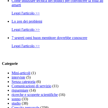
Come utilizzare tecnica dei politici per convincere la folla ad
amarti
Leggi l'articolo >>
Lo zen dei problemi
Leggi l'articolo >>
7 segreti ogni buon mentitore dovrebbe conoscere
Leggi l'articolo >>
Categorie
Mini-articoli
(1)
interviste
(5)
Senza categoria
(6)
Comunicazioni di servizio
(11)
risparmiare
(14)
ricerche e scoperte scientifiche
(16)
sonno
(33)
studio
(38)
Crescita personale
(259)