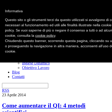
Informativa
Questo sito o gli strumenti terzi da questo utilizzati si avvalgono di 
necessari al funzionamento ed utili alle finalità illustrate nella cookie
policy. Se vuoi saperne di più o negare il consenso a tutti o ad alcun
Home
cookie, consulta la
cookie policy
.
Nuovo? Inizia qui
Risorse gratuite
Chiudendo questo banner, scorrendo questa pagina, cliccando su u
Il manuale anti confusione
o proseguendo la navigazione in altra maniera, acconsenti all’uso d
Imparare l’inglese
cookie.
I miei corsi
Ero Timido
Inglese Dinamico
Obiettivo Lavoro
Blog
Contatti
RSS
23 Aprile 2014
Come aumentare il QI: 4 metodi