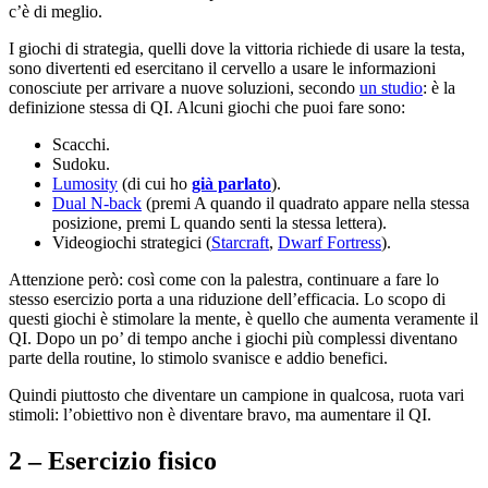
c’è di meglio.
I giochi di strategia, quelli dove la vittoria richiede di usare la testa,
sono divertenti ed esercitano il cervello a usare le informazioni
conosciute per arrivare a nuove soluzioni, secondo
un studio
: è la
definizione stessa di QI. Alcuni giochi che puoi fare sono:
Scacchi.
Sudoku.
Lumosity
(di cui ho
già parlato
).
Dual N-back
(premi A quando il quadrato appare nella stessa
posizione, premi L quando senti la stessa lettera).
Videogiochi strategici (
Starcraft
,
Dwarf Fortress
).
Attenzione però: così come con la palestra, continuare a fare lo
stesso esercizio porta a una riduzione dell’efficacia. Lo scopo di
questi giochi è stimolare la mente, è quello che aumenta veramente il
QI. Dopo un po’ di tempo anche i giochi più complessi diventano
parte della routine, lo stimolo svanisce e addio benefici.
Quindi piuttosto che diventare un campione in qualcosa, ruota vari
stimoli: l’obiettivo non è diventare bravo, ma aumentare il QI.
2 – Esercizio fisico