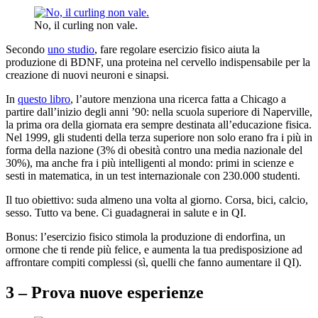
No, il curling non vale.
Secondo
uno studio
, fare regolare esercizio fisico aiuta la
produzione di BDNF, una proteina nel cervello indispensabile per la
creazione di nuovi neuroni e sinapsi.
In
questo libro
, l’autore menziona una ricerca fatta a Chicago a
partire dall’inizio degli anni ’90: nella scuola superiore di Naperville,
la prima ora della giornata era sempre destinata all’educazione fisica.
Nel 1999, gli studenti della terza superiore non solo erano fra i più in
forma della nazione (3% di obesità contro una media nazionale del
30%), ma anche fra i più intelligenti al mondo: primi in scienze e
sesti in matematica, in un test internazionale con 230.000 studenti.
Il tuo obiettivo: suda almeno una volta al giorno. Corsa, bici, calcio,
sesso. Tutto va bene. Ci guadagnerai in salute e in QI.
Bonus: l’esercizio fisico stimola la produzione di endorfina, un
ormone che ti rende più felice, e aumenta la tua predisposizione ad
affrontare compiti complessi (sì, quelli che fanno aumentare il QI).
3 – Prova nuove esperienze