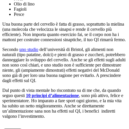
Olio di lino
Fagioli
Pesce
Una buona parte del cervello è fatta di grasso, soprattutto la mielina
(una molecola che velocizza le sinapsi e rende il cervello più
efficiente). Non importa quanto esercizio fai, se il corpo non ha i
mattoni per costruire connessioni sinaptiche, il tuo QI rimarrà fermo.
Secondo
uno studio
dell’università di Bristol, gli alimenti non
naturali (tipo patatine, dolci) e pieni di grasso e zuccheri, potrebbero
danneggiare lo sviluppo del cervello. Anche se gli effetti sugli adulti
non sono così chiari, e uno studio non è sufficiente per dimostrare
niente, gli (ampiamente dimostrati) effetti negativi del McDonald
sono già di per loro una buona ragione per evitarlo. A prescindere
dagli effetti sul QI.
Dal punto di vista mentale ho riscontrato su di me che, da quando
seguo questi
10 principi d’alimentazione
, sono più attivo, felice e
sperimentatore. Ho imparato a fare sport ogni giorno, e la mia vita
ha subito un netto miglioramento. Anche se direttamente
un’alimentazione sana non ha effetti sul QI, i benefici indiretti
valgono l’investimento.