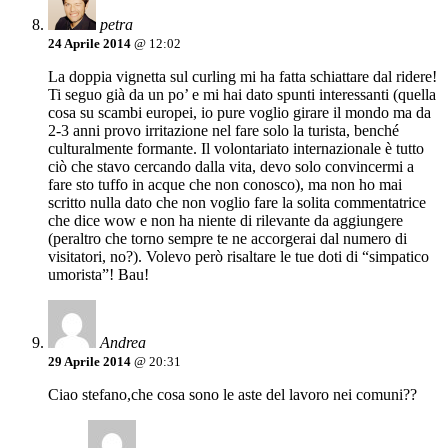
petra
24 Aprile 2014
@ 12:02
La doppia vignetta sul curling mi ha fatta schiattare dal ridere!
Ti seguo già da un po’ e mi hai dato spunti interessanti (quella
cosa su scambi europei, io pure voglio girare il mondo ma da
2-3 anni provo irritazione nel fare solo la turista, benché
culturalmente formante. Il volontariato internazionale è tutto
ciò che stavo cercando dalla vita, devo solo convincermi a
fare sto tuffo in acque che non conosco), ma non ho mai
scritto nulla dato che non voglio fare la solita commentatrice
che dice wow e non ha niente di rilevante da aggiungere
(peraltro che torno sempre te ne accorgerai dal numero di
visitatori, no?). Volevo però risaltare le tue doti di “simpatico
umorista”! Bau!
Andrea
29 Aprile 2014
@ 20:31
Ciao stefano,che cosa sono le aste del lavoro nei comuni??