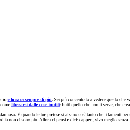
nario
e lo sarà sempre di più
. Sei più concentrato a vedere quello che va
 è come
liberarsi dalle cose inutili
: butti quello che non ti serve, che cre
dannoso. È quando le tue pretese si alzano così tanto che ti lamenti per 
dità non ci sono più. Allora ci pensi e dici: capperi, vivo meglio senza.