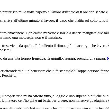
preferisco mille volte rispetto al lavoro d’ufficio di 8 ore con sabato e
us, arriva all’ultimo minuto al lavoro, il capo che ti alita sul collo tutto
ttro chiacchere. Con calma mi vesto e inizio a dar da mangiare alle muc
ai in mano una motosega, non è il massimo.
stress viene da quello. Più rallento il ritmo, più mi accorgo che è vero
iposare?
ato da una vita troppo frenetica. Tranquillo, respira, prenditi una pausa.
N
 per circondarti di un benessere che ti fa star male? Troppe persone fanno c
mo. Perché…
l proprietario mi ha offerto vitto, alloggio e uno stipendio più che buon
o). Un lavoro ce l’ho già e mi basta per vivere, non mi serve guadagnare 
o per dimenticare”: hai un lavoro che non ti piace, sei stressato e insod