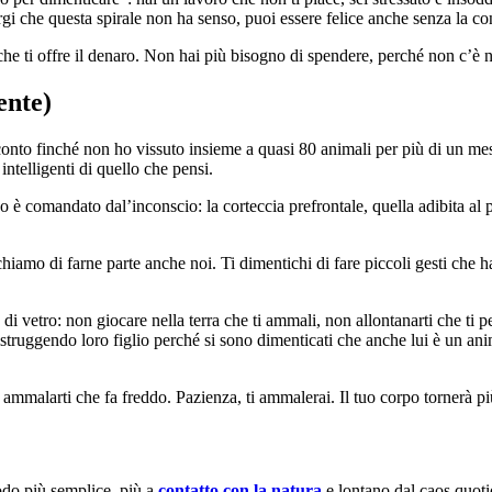
rgi che questa spirale non ha senso, puoi essere felice anche senza la cont
 che ti offre il denaro. Non hai più bisogno di spendere, perché non c’è 
ente)
onto finché non ho vissuto insieme a quasi 80 animali per più di un mes
intelligenti di quello che pensi.
comandato dal’inconscio: la corteccia prefrontale, quella adibita al pens
hiamo di farne parte anche noi. Ti dimentichi di fare piccoli gesti che
i vetro: non giocare nella terra che ti ammali, non allontanarti che ti pe
istruggendo loro figlio perché si sono dimenticati che anche lui è un anim
i ammalarti che fa freddo. Pazienza, ti ammalerai. Il tuo corpo tornerà pi
 modo più semplice, più a
contatto con la natura
e lontano dal caos quoti