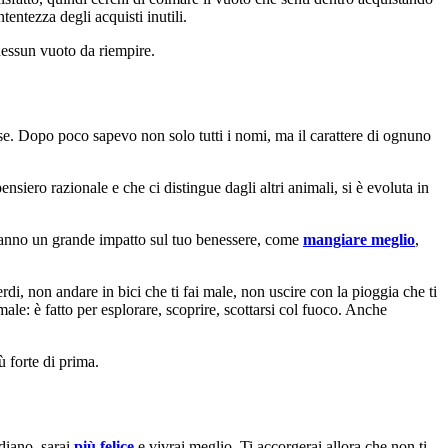
entezza degli acquisti inutili.
nessun vuoto da riempire.
e. Dopo poco sapevo non solo tutti i nomi, ma il carattere di ognuno
iero razionale e che ci distingue dagli altri animali, si è evoluta in
 hanno un grande impatto sul tuo benessere, come
mangiare meglio
,
rdi, non andare in bici che ti fai male, non uscire con la pioggia che ti
ale: è fatto per esplorare, scoprire, scottarsi col fuoco. Anche
ù forte di prima.
diano, sarai
più felice
e vivrai meglio. Ti accorgerai allora che non ti