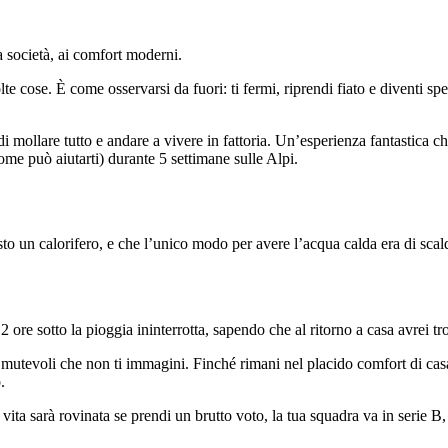
la società, ai comfort moderni.
te cose. È come osservarsi da fuori: ti fermi, riprendi fiato e diventi sp
 mollare tutto e andare a vivere in fattoria. Un’esperienza fantastica che 
me può aiutarti) durante 5 settimane sulle Alpi.
o un calorifero, e che l’unico modo per avere l’acqua calda era di scalda
ore sotto la pioggia ininterrotta, sapendo che al ritorno a casa avrei tro
oni mutevoli che non ti immagini. Finché rimani nel placido comfort di cas
.
vita sarà rovinata se prendi un brutto voto, la tua squadra va in serie B, 