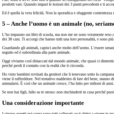
prodotti vari. Quando impari le lezioni dei 3 punti precedenti e ti acco
Ed è quella la vera felicità. Non la sporadica e sfuggente contentezza
5 – Anche l’uomo è un animale (no, seriam
L’ho imparato sui libri di scuola, ma non me ne sono veramente reso c
dei 38 cani. Ti accorgi che hanno tutti una loro personalità, e sono più 
Guardando gli animali, capisci anche molto dell’uomo. L’essere umano è 
seguito ed è subordinata alla parte animale.
Oggi viviamo così distaccati dal mondo animale, che quasi ci dimentic
perché perdi il contatto con la realtà che ti circonda.
Ho visto bambini rovinati da genitori che li tenevano sotto la campana d
viene il raffreddore. Nel tentativo maldestro di fare del bene, stanno d
ammalarsi. È così che un animale cresce, l’ha fatto per milioni di anni.
Se non hai figli, fallo su te stesso: non rinchiuderti in casa perché puo
Una considerazione importante
I cinque aspetti qui sopra sono tutti collegati: se ti abitui a vivere in