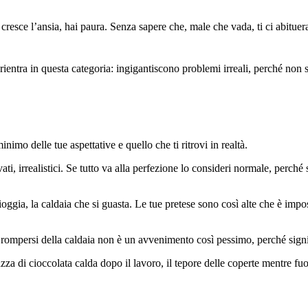
 cresce l’ansia, hai paura. Senza sapere che, male che vada, ti ci abituera
ientra in questa categoria: ingigantiscono problemi irreali, perché non s
minimo delle tue aspettative e quello che ti ritrovi in realtà.
vati, irrealistici. Se tutto va alla perfezione lo consideri normale, perch
ioggia, la caldaia che si guasta. Le tue pretese sono così alte che è impo
rompersi della caldaia non è un avvenimento così pessimo, perché signif
zza di cioccolata calda dopo il lavoro, il tepore delle coperte mentre fuor