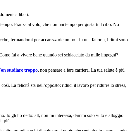
 domenica liberi.
 il tempo. Pranza al volo, che non hai tempo per gustarti il cibo. No
che, fermandomi per accarezzarle un po’. In una fattoria, i ritmi sono
. Come fai a vivere bene quando sei schiacciato da mille impegni?
on studiare troppo
, non pensare a fare carriera. La tua salute è più
osì. La felicità sta nell’opposto: riduci il lavoro per ridurre lo stress,
o. Io gli ho detto: alt, non mi interessa, dammi solo vitto e alloggio
di più.
disfatto, quindi cerchi di colmare il vuoto che senti dentro acquistando