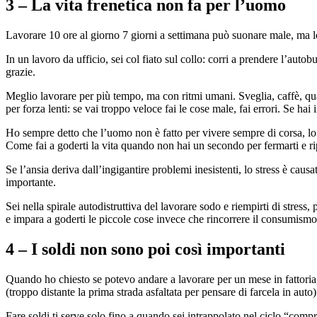
3 – La vita frenetica non fa per l’uomo
Lavorare 10 ore al giorno 7 giorni a settimana può suonare male, ma lo 
In un lavoro da ufficio, sei col fiato sul collo: corri a prendere l’autob
grazie.
Meglio lavorare per più tempo, ma con ritmi umani. Sveglia, caffè, qua
per forza lenti: se vai troppo veloce fai le cose male, fai errori. Se h
Ho sempre detto che l’uomo non è fatto per vivere sempre di corsa, lo 
Come fai a goderti la vita quando non hai un secondo per fermarti e r
Se l’ansia deriva dall’ingigantire problemi inesistenti, lo stress è caus
importante.
Sei nella spirale autodistruttiva del lavorare sodo e riempirti di stress,
e impara a goderti le piccole cose invece che rincorrere il consumis
4 – I soldi non sono poi così importanti
Quando ho chiesto se potevo andare a lavorare per un mese in fattoria, i
(troppo distante la prima strada asfaltata per pensare di farcela in aut
Fare soldi ti serve solo fino a quando sei intrappolato nel ciclo “compr