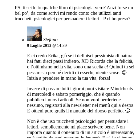
PS: ti sei letto qualche libro di psicologia vero? Anzi forse un
bel po’, da come scrivi mi rendo conto che utilizzi tanti
trucchetti psicologici per persuadere i lettori =P ci ho preso?
Stefano
9 Luglio 2012
@ 14:39
E ci credo Erika, già se ti definisci pessimista di natura
hai fatti dieci passi indietro. XD Ricorda che la felicità,
e l’ottimismo nella vita, sono una scelta e! Quindi tu sei
pessimista perché decidi di esserlo, niente scuse. 😉
Inizia a prendere in mano la tua vita, forza!
Invece di passare tutti i giorni puoi visitare Mindcheats
di mercoledì e sabato pomeriggio, che è quando
pubblico i nuovi articoli. Se non vuoi perdertene
nessuno, registrati alla newsletter nel menù qui a destra.
E ottieni pure gratis il manuale del riposo perfetto. 🙂
Non è che uso trucchetti psicologici per persuadare i
lettori, semplicemente mi piace scrivere bene. Non
importa quanto il conenuto di un articolo è interessante,
se è scritto da cani nessuno lo leggerà. E sì, io ci tengo