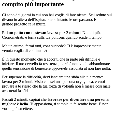
compito più importante
Ci sono dei giorni in cui non hai voglia di fare niente. Stai seduto sul
divano in attesa dell’ispirazione, e intanto le ore passano. E il tuo
grande progetto fa la muffa.
Fai un patto con te stesso: lavora per 2 minuti.
Non di più.
Cronometrati, e torna sulla tua poltrona quando scade il tempo.
Ma un attimo, fermi tutti, cosa succede? Ti è improvvisamente
venuta voglia di continuare?
È in questo momento che ti accorgi che la parte più difficile è
iniziare. Il tuo cervello fa resistenza, perché non vuole abbandonare
quella sensazione di benessere
apparente
associata al non fare nulla.
Per superare la difficoltà, devi lanciare una sfida alla tua mente:
lavora per 2 minuti. Visto che sei una persona orgogliosa, e vuoi
provare a te stesso che la tua forza di volontà non è messa così male,
accetterai la sfida.
Passati 2 minuti, capirai che
lavorare per diventare una persona
migliore è bello
. Ti appassiona, ti stimola, ti fa sentire bene. E non
vorrai più smettere.