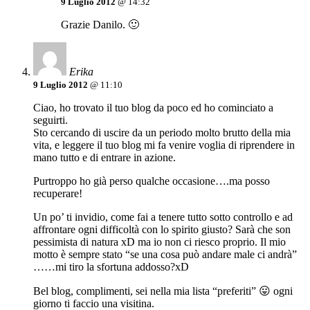
9 Luglio 2012
@ 14:32
Grazie Danilo. 🙂
Erika
9 Luglio 2012
@ 11:10
Ciao, ho trovato il tuo blog da poco ed ho cominciato a
seguirti.
Sto cercando di uscire da un periodo molto brutto della mia
vita, e leggere il tuo blog mi fa venire voglia di riprendere in
mano tutto e di entrare in azione.
Purtroppo ho già perso qualche occasione….ma posso
recuperare!
Un po’ ti invidio, come fai a tenere tutto sotto controllo e ad
affrontare ogni difficoltà con lo spirito giusto? Sarà che son
pessimista di natura xD ma io non ci riesco proprio. Il mio
motto è sempre stato “se una cosa può andare male ci andrà”
……mi tiro la sfortuna addosso?xD
Bel blog, complimenti, sei nella mia lista “preferiti” 😛 ogni
giorno ti faccio una visitina.