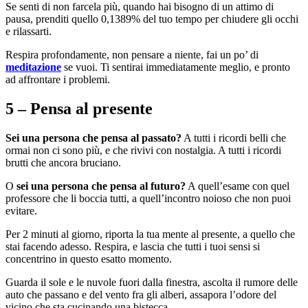
Se senti di non farcela più, quando hai bisogno di un attimo di
pausa, prenditi quello 0,1389% del tuo tempo per chiudere gli occhi
e rilassarti.
Respira profondamente, non pensare a niente, fai un po’ di
meditazione
se vuoi. Ti sentirai immediatamente meglio, e pronto
ad affrontare i problemi.
5 – Pensa al presente
Sei una persona che pensa al passato?
A tutti i ricordi belli che
ormai non ci sono più, e che rivivi con nostalgia. A tutti i ricordi
brutti che ancora bruciano.
O
sei una persona che pensa al futuro?
A quell’esame con quel
professore che li boccia tutti, a quell’incontro noioso che non puoi
evitare.
Per 2 minuti al giorno, riporta la tua mente al presente, a quello che
stai facendo adesso. Respira, e lascia che tutti i tuoi sensi si
concentrino in questo esatto momento.
Guarda il sole e le nuvole fuori dalla finestra, ascolta il rumore delle
auto che passano e del vento fra gli alberi, assapora l’odore del
vicino che sta cucinando una bistecca.