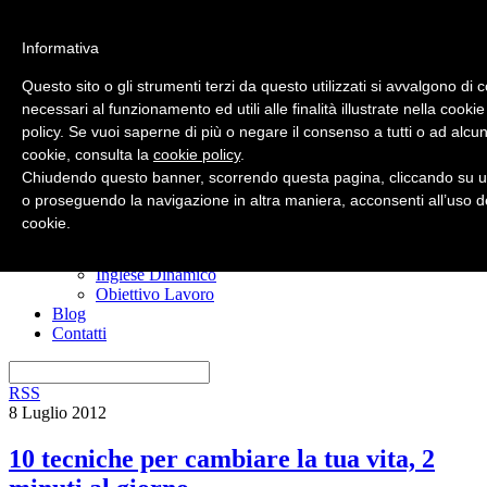
Informativa
Questo sito o gli strumenti terzi da questo utilizzati si avvalgono di 
necessari al funzionamento ed utili alle finalità illustrate nella cookie
policy. Se vuoi saperne di più o negare il consenso a tutti o ad alcun
Home
cookie, consulta la
cookie policy
.
Nuovo? Inizia qui
Risorse gratuite
Chiudendo questo banner, scorrendo questa pagina, cliccando su u
Il manuale anti confusione
o proseguendo la navigazione in altra maniera, acconsenti all’uso d
Imparare l’inglese
cookie.
I miei corsi
Ero Timido
Inglese Dinamico
Obiettivo Lavoro
Blog
Contatti
RSS
8 Luglio 2012
10 tecniche per cambiare la tua vita, 2