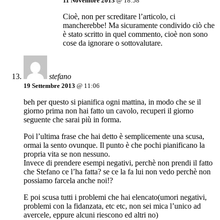
11 Novembre 2013
@ 18:58
Cioè, non per screditare l’articolo, ci
mancherebbe! Ma sicuramente condivido ciò che
è stato scritto in quel commento, cioè non sono
cose da ignorare o sottovalutare.
stefano
19 Settembre 2013
@ 11:06
beh per questo si pianifica ogni mattina, in modo che se il
giorno prima non hai fatto un cavolo, recuperi il giorno
seguente che sarai più in forma.
Poi l’ultima frase che hai detto è semplicemente una scusa,
ormai la sento ovunque. Il punto è che pochi pianificano la
propria vita se non nessuno.
Invece di prendere esempi negativi, perchè non prendi il fatto
che Stefano ce l’ha fatta? se ce la fa lui non vedo perchè non
possiamo farcela anche noi!?
E poi scusa tutti i problemi che hai elencato(umori negativi,
problemi con la fidanzata, etc etc, non sei mica l’unico ad
avercele, eppure alcuni riescono ed altri no)