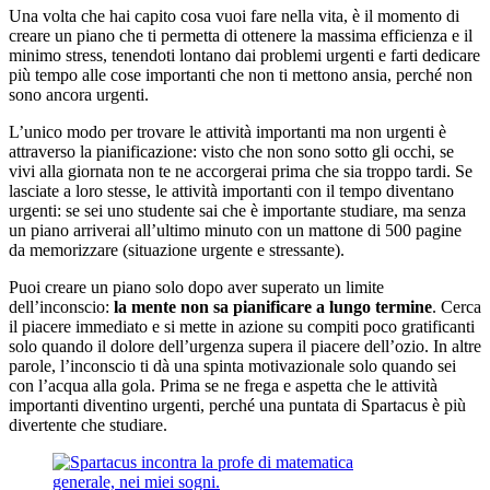
Una volta che hai capito cosa vuoi fare nella vita, è il momento di
creare un piano che ti permetta di ottenere la massima efficienza e il
minimo stress, tenendoti lontano dai problemi urgenti e farti dedicare
più tempo alle cose importanti che non ti mettono ansia, perché non
sono ancora urgenti.
L’unico modo per trovare le attività importanti ma non urgenti è
attraverso la pianificazione: visto che non sono sotto gli occhi, se
vivi alla giornata non te ne accorgerai prima che sia troppo tardi. Se
lasciate a loro stesse, le attività importanti con il tempo diventano
urgenti: se sei uno studente sai che è importante studiare, ma senza
un piano arriverai all’ultimo minuto con un mattone di 500 pagine
da memorizzare (situazione urgente e stressante).
Puoi creare un piano solo dopo aver superato un limite
dell’inconscio:
la mente non sa pianificare a lungo termine
. Cerca
il piacere immediato e si mette in azione su compiti poco gratificanti
solo quando il dolore dell’urgenza supera il piacere dell’ozio. In altre
parole, l’inconscio ti dà una spinta motivazionale solo quando sei
con l’acqua alla gola. Prima se ne frega e aspetta che le attività
importanti diventino urgenti, perché una puntata di Spartacus è più
divertente che studiare.