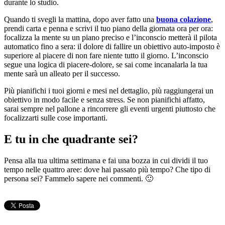
durante lo studio.
Quando ti svegli la mattina, dopo aver fatto una
buona colazione
,
prendi carta e penna e scrivi il tuo piano della giornata ora per ora:
focalizza la mente su un piano preciso e l’inconscio metterà il pilota
automatico fino a sera: il dolore di fallire un obiettivo auto-imposto è
superiore al piacere di non fare niente tutto il giorno. L’inconscio
segue una logica di piacere-dolore, se sai come incanalarla la tua
mente sarà un alleato per il successo.
Più pianifichi i tuoi giorni e mesi nel dettaglio, più raggiungerai un
obiettivo in modo facile e senza stress. Se non pianifichi affatto,
sarai sempre nel pallone a rincorrere gli eventi urgenti piuttosto che
focalizzarti sulle cose importanti.
E tu in che quadrante sei?
Pensa alla tua ultima settimana e fai una bozza in cui dividi il tuo
tempo nelle quattro aree: dove hai passato più tempo? Che tipo di
persona sei? Fammelo sapere nei commenti. 🙂