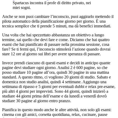
Spartacus incontra il profe di diritto privato, nei
miei sogni.
Anche se non puoi cambiare l’inconscio, puoi aggirarlo mettendo il
pilota automatico della pianificazione giorno per giorno. È una
tecnica semplice che ti prende 5 minuti, ma dà benefici immediati.
Una volta che hai spezzettato abbastanza un obiettivo a lungo
termine, sai quello che devi fare e come. Diciamo che hai quattro
esami che hai pianificato di passare nella prossima sessione, cosa
fare? Se ti fermi qui, l’inconscio stimolerà l’azione quando dovrai
stare 12 ore al giorno sui libri per avere speranza di passare.
Invece prendi ciascuno di questi esami e decidi in anticipo quante
pagine devi studiare ogni giorno. Analisi 2 è 600 pagine, so che
posso studiare 10 pagine all’ora, quindi 30 pagine in una mattina
standard. A questo ritmo, ci vogliono 20 giorni di studio. Sabato e
domenica non studio analisi, quindi 4 settimane. Aggiungo una
settimana di ripasso e 5 giorni per eventuali dubbi e relax pre-esame,
più altri 4 giorni per imprevisti. Sono 44 giorni, quindi inizierò a
studiare 44 giorni prima dell’esame e da lunedì a venerdì dovrò
studiare 30 pagine al giorno entro pranzo.
Pianifica in questo modo anche le altre attività, non solo gli esami:
cinema con gli amici, corsetta quotidiana, relax, cucinare, pause