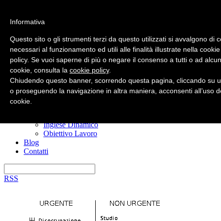
Informativa
Questo sito o gli strumenti terzi da questo utilizzati si avvalgono di 
necessari al funzionamento ed utili alle finalità illustrate nella cookie
policy. Se vuoi saperne di più o negare il consenso a tutti o ad alcun
Home
cookie, consulta la
cookie policy
.
Nuovo? Inizia qui
Risorse gratuite
Chiudendo questo banner, scorrendo questa pagina, cliccando su u
Il manuale anti confusione
o proseguendo la navigazione in altra maniera, acconsenti all’uso d
Imparare l’inglese
cookie.
I miei corsi
Ero Timido
Inglese Dinamico
Obiettivo Lavoro
Blog
Contatti
RSS