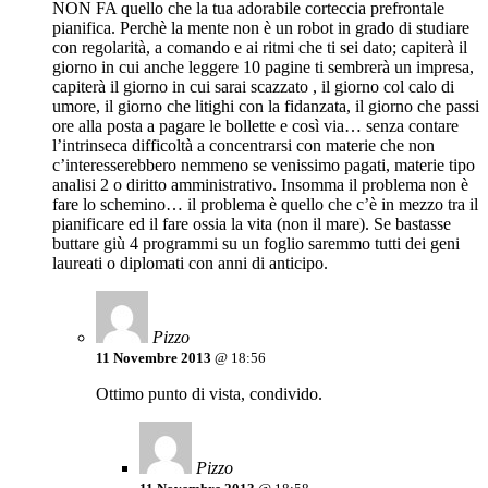
NON FA quello che la tua adorabile corteccia prefrontale
pianifica. Perchè la mente non è un robot in grado di studiare
con regolarità, a comando e ai ritmi che ti sei dato; capiterà il
giorno in cui anche leggere 10 pagine ti sembrerà un impresa,
capiterà il giorno in cui sarai scazzato , il giorno col calo di
umore, il giorno che litighi con la fidanzata, il giorno che passi
ore alla posta a pagare le bollette e così via… senza contare
l’intrinseca difficoltà a concentrarsi con materie che non
c’interesserebbero nemmeno se venissimo pagati, materie tipo
analisi 2 o diritto amministrativo. Insomma il problema non è
fare lo schemino… il problema è quello che c’è in mezzo tra il
pianificare ed il fare ossia la vita (non il mare). Se bastasse
buttare giù 4 programmi su un foglio saremmo tutti dei geni
laureati o diplomati con anni di anticipo.
Pizzo
11 Novembre 2013
@ 18:56
Ottimo punto di vista, condivido.
Pizzo