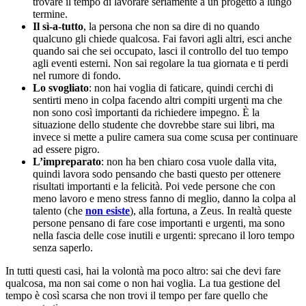
trovare il tempo di lavorare seriamente a un progetto a lungo
termine.
Il sì-a-tutto
, la persona che non sa dire di no quando
qualcuno gli chiede qualcosa. Fai favori agli altri, esci anche
quando sai che sei occupato, lasci il controllo del tuo tempo
agli eventi esterni. Non sai regolare la tua giornata e ti perdi
nel rumore di fondo.
Lo svogliato
: non hai voglia di faticare, quindi cerchi di
sentirti meno in colpa facendo altri compiti urgenti ma che
non sono così importanti da richiedere impegno. È la
situazione dello studente che dovrebbe stare sui libri, ma
invece si mette a pulire camera sua come scusa per continuare
ad essere pigro.
L’impreparato
: non ha ben chiaro cosa vuole dalla vita,
quindi lavora sodo pensando che basti questo per ottenere
risultati importanti e la felicità. Poi vede persone che con
meno lavoro e meno stress fanno di meglio, danno la colpa al
talento (che
non esiste
), alla fortuna, a Zeus. In realtà queste
persone pensano di fare cose importanti e urgenti, ma sono
nella fascia delle cose inutili e urgenti: sprecano il loro tempo
senza saperlo.
In tutti questi casi, hai la volontà ma poco altro: sai che devi fare
qualcosa, ma non sai come o non hai voglia. La tua gestione del
tempo è così scarsa che non trovi il tempo per fare quello che