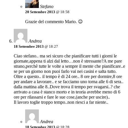
Stefano
20 Settembre 2013
@ 18:58
Grazie del commento Mario. 😉
Andrea
18 Settembre 2013
@ 18:27
Ciao stefano.. ma sei sicuro che pianificare tutti i giorni le
giornate,appena ti alzi dal letto…non è stressante?A me pare
strano,perchè tutte le volte a sempre il mente che pianificare..e
se per un giorno non puoi farlo vai nei casini e salta tutto.
Oltre a questo.. il tempo è di 24 ore.. 8 ore per dormire,8 ore
per andare a lavorare.. e se facciamo uno torna alle 6 di sera..
dalla mattina alle 8..Dove trova il tempo per svagarsi..? che
arrivato a casa è stanco morto e in teoria avrebbe meno di 6
ore per rilassarsi e fare le sue cose,(anche per uscire)..
Il lavoro toglie troppo tempo..non riesci a far niente..
Andrea
18 Settembre 2013
@ 18:28