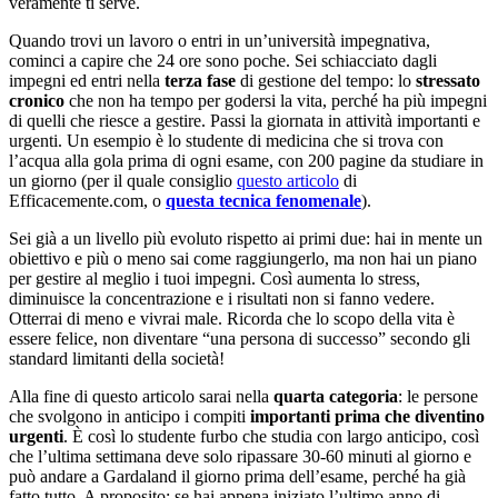
veramente ti serve.
Quando trovi un lavoro o entri in un’università impegnativa,
cominci a capire che 24 ore sono poche. Sei schiacciato dagli
impegni ed entri nella
terza fase
di gestione del tempo: lo
stressato
cronico
che non ha tempo per godersi la vita, perché ha più impegni
di quelli che riesce a gestire. Passi la giornata in attività importanti e
urgenti. Un esempio è lo studente di medicina che si trova con
l’acqua alla gola prima di ogni esame, con 200 pagine da studiare in
un giorno (per il quale consiglio
questo articolo
di
Efficacemente.com, o
questa tecnica fenomenale
).
Sei già a un livello più evoluto rispetto ai primi due: hai in mente un
obiettivo e più o meno sai come raggiungerlo, ma non hai un piano
per gestire al meglio i tuoi impegni. Così aumenta lo stress,
diminuisce la concentrazione e i risultati non si fanno vedere.
Otterrai di meno e vivrai male. Ricorda che lo scopo della vita è
essere felice, non diventare “una persona di successo” secondo gli
standard limitanti della società!
Alla fine di questo articolo sarai nella
quarta categoria
: le persone
che svolgono in anticipo i compiti
importanti prima che diventino
urgenti
. È così lo studente furbo che studia con largo anticipo, così
che l’ultima settimana deve solo ripassare 30-60 minuti al giorno e
può andare a Gardaland il giorno prima dell’esame, perché ha già
fatto tutto. A proposito: se hai appena iniziato l’ultimo anno di