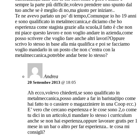
sempre la parte più difficile,volevo prendere uno spunto dal
tuo anche se è meglio di no,ma giusto per iniziare..
Te ne avevo parlato un po’ di tempo,Comunque io ho 19 anni
e sono qualificato in metalmeccanica,e diciamo che ho
esperienza come stagista grazie alla scuola,il fatto è che non
mi piace questo lavoro e non voglio andare in azienda,come
posso scrivere che voglio fare anche altri lavori?Oppure
scrivo lo stesso in base alla mia qualifica e poi se facciamo
voglio mandarlo in un posto che non c’entra con la
metalmeccanica,potrebbe andar bene lo stesso?
Andrea
20 Settembre 2013
@ 18:05
Ah ecco,volevo chiederti,se sono qualificato in
metalmeccanica,posso andare a far in barista(tipo come
hai fatto tu o cassiere o magazziniere in una Coop ecc.)
E’ vero che cercano esperienza e le cose sono 2,o come
tu dici in un articolo,ti mandare lo stesso i curriculum
anche se non hai esperienza,oppure lavorare gratis per 1
mese in un bar o altro per far esperienza.. te cosa mi
consigli?