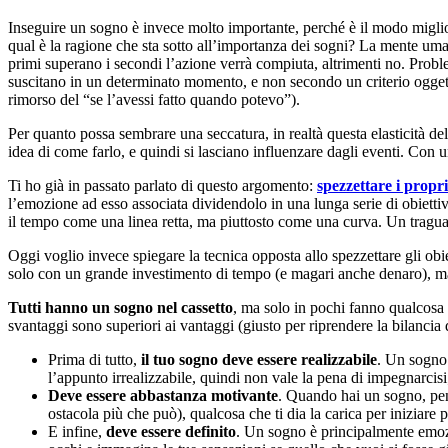
Inseguire un sogno è invece molto importante, perché è il modo miglio
qual è la ragione che sta sotto all’importanza dei sogni? La mente 
primi superano i secondi l’azione verrà compiuta, altrimenti no. Probl
suscitano in un determinato momento, e non secondo un criterio oggetti
rimorso del “se l’avessi fatto quando potevo”).
Per quanto possa sembrare una seccatura, in realtà questa elasticità de
idea di come farlo, e quindi si lasciano influenzare dagli eventi. Con un
Ti ho già in passato parlato di questo argomento:
spezzettare i propri
l’emozione ad esso associata dividendolo in una lunga serie di obiettiv
il tempo come una linea retta, ma piuttosto come una curva. Un tragua
Oggi voglio invece spiegare la tecnica opposta allo spezzettare gli o
solo con un grande investimento di tempo (e magari anche denaro), 
Tutti hanno un sogno nel cassetto
, ma solo in pochi fanno qualcosa pe
svantaggi sono superiori ai vantaggi (giusto per riprendere la bilancia d
Prima di tutto,
il tuo sogno deve essere realizzabile
. Un sogno 
l’appunto irrealizzabile, quindi non vale la pena di impegnarcisi
Deve essere abbastanza motivante
. Quando hai un sogno, pen
ostacola più che può), qualcosa che ti dia la carica per iniziare
E infine,
deve essere definito
. Un sogno è principalmente emozi