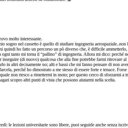
trovo molto interessante.
l mio sogno nel cassetto è quello di studiare ingegneria aerospaziale..n
nni quindi ho fatto un percorso un pò diverso che, è difficile ammetterlo
ogni tanto mi torna il “pallino” di ingegneria. Allora mi dico: perché 
er inseguire (di nuovo) qualcosa che alla fine potrebbe farmi ritrovare
rlo in altri decisamente no; alti e bassi che mi fanno pensare di non ave
arcela, perché ho dimostrato a me stesso di essere forte e tenace. For
ale non riesco a rimettermi in moto; per questo cerco di sforzarmi a trov
gari scopro altri punti di vista che possono aiutarmi nella scelta.
di: le lezioni universitarie sono libere, puoi seguirle anche senza iscrive