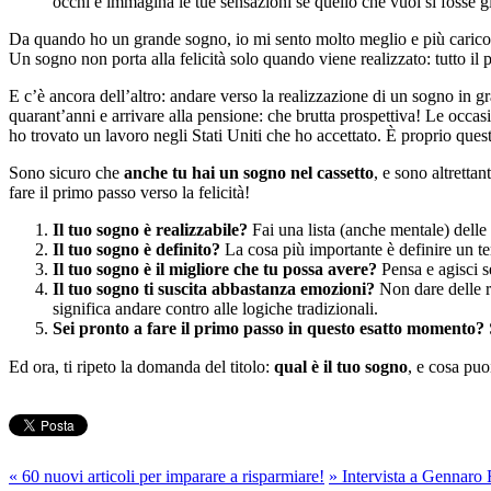
occhi e immagina le tue sensazioni se quello che vuoi si fosse gi
Da quando ho un grande sogno, io mi sento molto meglio e più carico. No
Un sogno non porta alla felicità solo quando viene realizzato: tutto il
E c’è ancora dell’altro: andare verso la realizzazione di un sogno in gr
quarant’anni e arrivare alla pensione: che brutta prospettiva! Le occas
ho trovato un lavoro negli Stati Uniti che ho accettato. È proprio quest
Sono sicuro che
anche tu hai un sogno nel cassetto
, e sono altretta
fare il primo passo verso la felicità!
Il tuo sogno è realizzabile?
Fai una lista (anche mentale) delle 
Il tuo sogno è definito?
La cosa più importante è definire un term
Il tuo sogno è il migliore che tu possa avere?
Pensa e agisci 
Il tuo sogno ti suscita abbastanza emozioni?
Non dare delle ra
significa andare contro alle logiche tradizionali.
Sei pronto a fare il primo passo in questo esatto momento?
Ed ora, ti ripeto la domanda del titolo:
qual è il tuo sogno
, e cosa puo
«
60 nuovi articoli per imparare a risparmiare!
»
Intervista a Gennaro 