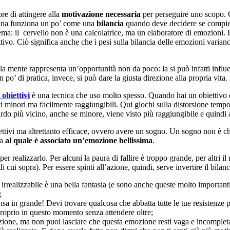
re di attingere alla
motivazione necessaria
per perseguire uno scopo. O
umana funziona un po’ come una
bilancia
quando deve decidere se compie
ema: il cervello non è una calcolatrice, ma un elaboratore di emozioni. 
vo. Ciò significa anche che i pesi sulla bilancia delle emozioni varian
lla mente rappresenta un’opportunità non da poco: la si può infatti infl
 po’ di pratica, invece, si può dare la giusta direzione alla propria vita.
 obiettivi
è una tecnica che uso molto spesso. Quando hai un obiettivo 
i minori ma facilmente raggiungibili. Qui giochi sulla distorsione tempor
rdo più vicino, anche se minore, viene visto più raggiungibile e quindi
biettivi ma altrettanto efficace, ovvero avere un sogno. Un sogno non è 
ma
al quale è associato un’emozione bellissima
.
r realizzarlo. Per alcuni la paura di fallire è troppo grande, per altri il
i cui sopra). Per essere spinti all’azione, quindi, serve invertire il bil
irrealizzabile è una bella fantasia (e sono anche queste molto importan
;
sa in grande! Devi trovare qualcosa che abbatta tutte le tue resistenze 
 proprio in questo momento senza attendere oltre;
one, ma non puoi lasciare che questa emozione resti vaga e incompleta. 