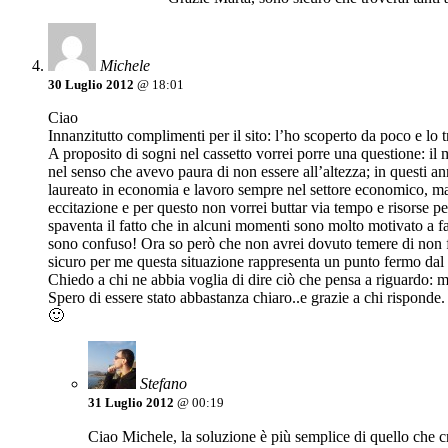
Michele
30 Luglio 2012
@ 18:01
Ciao
Innanzitutto complimenti per il sito: l’ho scoperto da poco e lo 
A proposito di sogni nel cassetto vorrei porre una questione: i
nel senso che avevo paura di non essere all’altezza; in questi a
laureato in economia e lavoro sempre nel settore economico, ma 
eccitazione e per questo non vorrei buttar via tempo e risorse p
spaventa il fatto che in alcuni momenti sono molto motivato a fa
sono confuso! Ora so però che non avrei dovuto temere di non f
sicuro per me questa situazione rappresenta un punto fermo dal qu
Chiedo a chi ne abbia voglia di dire ciò che pensa a riguardo: ma
Spero di essere stato abbastanza chiaro..e grazie a chi risponde.
🙂
Stefano
31 Luglio 2012
@ 00:19
Ciao Michele, la soluzione è più semplice di quello che cre