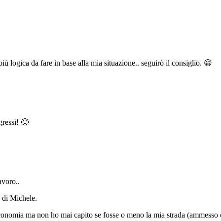
 logica da fare in base alla mia situazione.. seguirò il consiglio. 😀
gressi! 🙂
avoro..
e di Michele.
conomia ma non ho mai capito se fosse o meno la mia strada (ammesso c