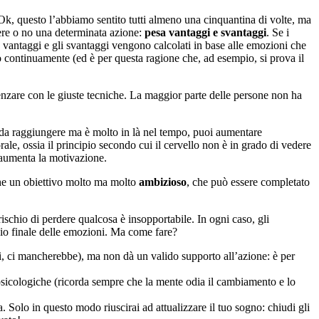
k, questo l’abbiamo sentito tutti almeno una cinquantina di volte, ma
re o no una determinata azione:
pesa vantaggi e svantaggi
. Se i
I vantaggi e gli svantaggi vengono calcolati in base alle emozioni che
o continuamente (ed è per questa ragione che, ad esempio, si prova il
uenzare con le giuste tecniche. La maggior parte delle persone non ha
da raggiungere ma è molto in là nel tempo, puoi aumentare
ale, ossia il principio secondo cui il cervello non è in grado di vedere
 aumenta la motivazione.
che un obiettivo molto ma molto
ambizioso
, che può essere completato
 rischio di perdere qualcosa è insopportabile. In ogni caso, gli
ancio finale delle emozioni. Ma come fare?
ti, ci mancherebbe), ma non dà un valido supporto all’azione: è per
psicologiche (ricorda sempre che la mente odia il cambiamento e lo
Solo in questo modo riuscirai ad attualizzare il tuo sogno: chiudi gli