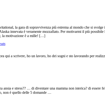
Invitational, la gara di sopravvivenza più estrema al mondo che si svolge
Alaska innevata è veramente mozzafiato. Per motivarmi il più possibile ho
, la motivazione è a mille! […]
eats
 qui a scrivere, ho un lavoro, ho dei sogni e sto lavorando per realizzar
enza ansia e stress?? … di diventare una mamma non isterica? di esser
io, non è quello delle 5 domande …