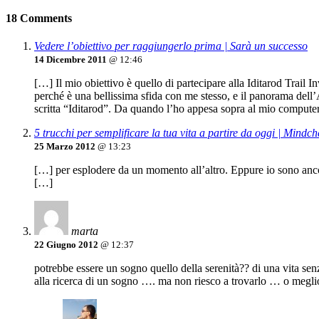
18 Comments
Vedere l’obiettivo per raggiungerlo prima | Sarà un successo
14 Dicembre 2011
@ 12:46
[…] Il mio obiettivo è quello di partecipare alla Iditarod Trail 
perché è una bellissima sfida con me stesso, e il panorama dell’
scritta “Iditarod”. Da quando l’ho appesa sopra al mio computer
5 trucchi per semplificare la tua vita a partire da oggi | Mindch
25 Marzo 2012
@ 13:23
[…] per esplodere da un momento all’altro. Eppure io sono ancora
[…]
marta
22 Giugno 2012
@ 12:37
potrebbe essere un sogno quello della serenità?? di una vita s
alla ricerca di un sogno …. ma non riesco a trovarlo … o megl