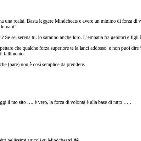
 una realtà. Basta leggere Mindcheats e avere un minimo di forza di volo
a domani”.
li? Se sei serena tu, lo saranno anche loro. L’empatia fra genitori e figli 
ettare che qualche forza superiore te la lanci addosso, e non puoi dire “
l fallimento.
a che (pare) non è così semplice da prendere.
ggi il tuo sito …. è vero, la forza di volontà è alla base di tutto …..
ltri bellissimi articoli su Mindcheats! 😀