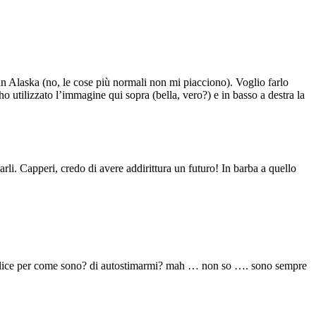
 in Alaska (no, le cose più normali non mi piacciono). Voglio farlo
 utilizzato l’immagine qui sopra (bella, vero?) e in basso a destra la
li. Capperi, credo di avere addirittura un futuro! In barba a quello
e felice per come sono? di autostimarmi? mah … non so …. sono sempre