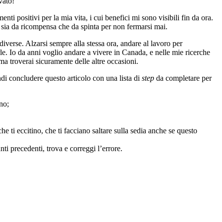
vato!
 positivi per la mia vita, i cui benefici mi sono visibili fin da ora.
o sia da ricompensa che da spinta per non fermarsi mai.
diverse. Alzarsi sempre alla stessa ora, andare al lavoro per
le. Io da anni voglio andare a vivere in Canada, e nelle mie ricerche
ma troverai sicuramente delle altre occasioni.
indi concludere questo articolo con una lista di
step
da completare per
no;
he ti eccitino, che ti facciano saltare sulla sedia anche se questo
ti precedenti, trova e correggi l’errore.