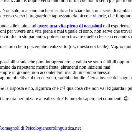
à realizzato. E dopo averlo fatto non dirmi che non ti senti già più moti
n solo, ma sono anche riuscito ad iniziare tutta una serie di cambiamenti
 percorso verso il traguardo è tappezzato da piccole vittorie, che fungon
ande stile ti aiuta ad
avere una vita piena di occasioni
e di esperienze 
ioni per vivere una vita piena e mai uguale ci sono, non serve che trovar
o ciò di cui sto parlando: potresti non trovare quello che stai cercando, 
nto sicuro che ti piacerebbe realizzarlo (ok, questa era facile). Voglio qu
possibili strade che puoi intraprendere, e valuta se sono fattibili oppure 
ine da rispettare: mettiti fretta, altrimenti non inizierai mai!
sempre in grande, non accontentarti mai di un compromesso!
gioni obiettive al tuo cervello, sarebbe inutile. Cerca invece dei sogni c
Se la risposta è no, significa che c’è qualcosa che non va! Riguarda i pun
i fare ora per iniziare a realizzarlo? Fammelo sapere nei commenti. 😉
Romagnoli di Psicologianeurolinguistica.net