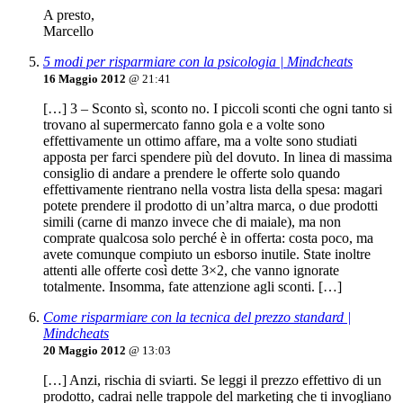
A presto,
Marcello
5 modi per risparmiare con la psicologia | Mindcheats
16 Maggio 2012
@ 21:41
[…] 3 – Sconto sì, sconto no. I piccoli sconti che ogni tanto si
trovano al supermercato fanno gola e a volte sono
effettivamente un ottimo affare, ma a volte sono studiati
apposta per farci spendere più del dovuto. In linea di massima
consiglio di andare a prendere le offerte solo quando
effettivamente rientrano nella vostra lista della spesa: magari
potete prendere il prodotto di un’altra marca, o due prodotti
simili (carne di manzo invece che di maiale), ma non
comprate qualcosa solo perché è in offerta: costa poco, ma
avete comunque compiuto un esborso inutile. State inoltre
attenti alle offerte così dette 3×2, che vanno ignorate
totalmente. Insomma, fate attenzione agli sconti. […]
Come risparmiare con la tecnica del prezzo standard |
Mindcheats
20 Maggio 2012
@ 13:03
[…] Anzi, rischia di sviarti. Se leggi il prezzo effettivo di un
prodotto, cadrai nelle trappole del marketing che ti invogliano