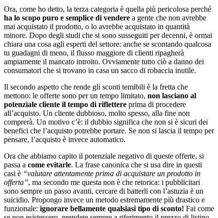
Ora, come ho detto, la terza categoria è quella più pericolosa perché
ha lo scopo puro e semplice di vendere
a gente che non avrebbe
mai acquistato il prodotto, o lo avrebbe acquistato in quantità
minore. Dopo degli studi che si sono susseguiti per decenni, è ormai
chiara una cosa agli esperti del settore: anche se scontando qualcosa
tu guadagni di meno, il flusso maggiore di clienti ripagherà
ampiamente il mancato introito. Ovviamente tutto ciò a danno dei
consumatori che si trovano in casa un sacco di robaccia inutile.
Il secondo aspetto che rende gli sconti temibili è la fretta che
mettono: le offerte sono per un tempo limitato,
non lasciano al
potenziale cliente il tempo di riflettere
prima di procedere
all’acquisto. Un cliente dubbioso, molto spesso, alla fine non
comprerà. Un motivo c’è: il dubbio significa che non si è sicuri dei
benefici che l’acquisto potrebbe portare. Se non si lascia il tempo per
pensare, l’acquisto è invece automatico.
Ora che abbiamo capito il potenziale negativo di queste offerte, si
passa a
come evitarle
. La frase canonica che si usa dire in questi
casi è
“valutare attentamente prima di acquistare un prodotto in
offerta”
, ma secondo me questa non è che retorica: i pubblicitari
sono sempre un passo avanti, cercare di batterli con l’astuzia è un
suicidio. Propongo invece un metodo estremamente più drastico e
funzionale:
ignorare bellamente qualsiasi tipo di sconto!
Fai come
se non esistessero, prendete sempre a riferimento il prezzo di listino.