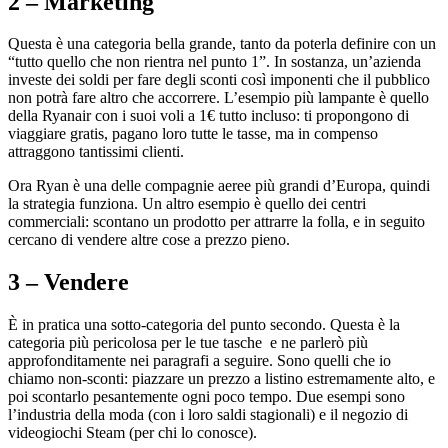
2 – Marketing
Questa è una categoria bella grande, tanto da poterla definire con un
“tutto quello che non rientra nel punto 1”. In sostanza, un’azienda
investe dei soldi per fare degli sconti così imponenti che il pubblico
non potrà fare altro che accorrere. L’esempio più lampante è quello
della Ryanair con i suoi voli a 1€ tutto incluso: ti propongono di
viaggiare gratis, pagano loro tutte le tasse, ma in compenso
attraggono tantissimi clienti.
Ora Ryan è una delle compagnie aeree più grandi d’Europa, quindi
la strategia funziona. Un altro esempio è quello dei centri
commerciali: scontano un prodotto per attrarre la folla, e in seguito
cercano di vendere altre cose a prezzo pieno.
3 – Vendere
È in pratica una sotto-categoria del punto secondo. Questa è la
categoria più pericolosa per le tue tasche e ne parlerò più
approfonditamente nei paragrafi a seguire. Sono quelli che io
chiamo non-sconti: piazzare un prezzo a listino estremamente alto, e
poi scontarlo pesantemente ogni poco tempo. Due esempi sono
l’industria della moda (con i loro saldi stagionali) e il negozio di
videogiochi Steam (per chi lo conosce).