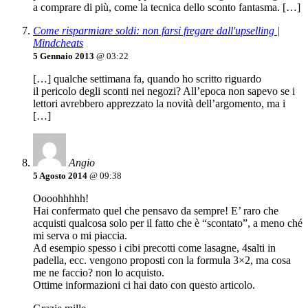
a comprare di più, come la tecnica dello sconto fantasma. […]
Come risparmiare soldi: non farsi fregare dall'upselling |
Mindcheats
5 Gennaio 2013
@ 03:22
[…] qualche settimana fa, quando ho scritto riguardo
il pericolo degli sconti nei negozi? All’epoca non sapevo se i
lettori avrebbero apprezzato la novità dell’argomento, ma i
[…]
Angio
5 Agosto 2014
@ 09:38
Oooohhhhh!
Hai confermato quel che pensavo da sempre! E’ raro che
acquisti qualcosa solo per il fatto che è “scontato”, a meno ché
mi serva o mi piaccia.
Ad esempio spesso i cibi precotti come lasagne, 4salti in
padella, ecc. vengono proposti con la formula 3×2, ma cosa
me ne faccio? non lo acquisto.
Ottime informazioni ci hai dato con questo articolo.