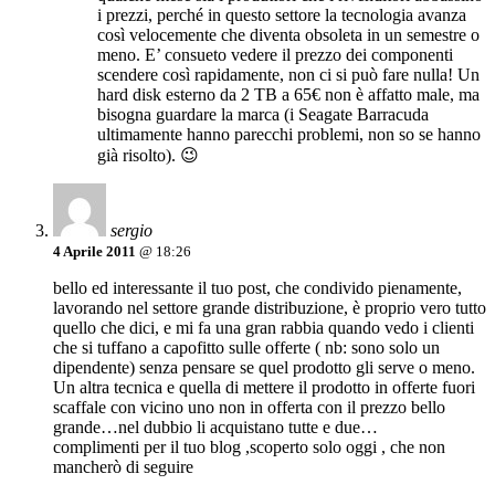
i prezzi, perché in questo settore la tecnologia avanza
così velocemente che diventa obsoleta in un semestre o
meno. E’ consueto vedere il prezzo dei componenti
scendere così rapidamente, non ci si può fare nulla! Un
hard disk esterno da 2 TB a 65€ non è affatto male, ma
bisogna guardare la marca (i Seagate Barracuda
ultimamente hanno parecchi problemi, non so se hanno
già risolto). 😉
sergio
4 Aprile 2011
@ 18:26
bello ed interessante il tuo post, che condivido pienamente,
lavorando nel settore grande distribuzione, è proprio vero tutto
quello che dici, e mi fa una gran rabbia quando vedo i clienti
che si tuffano a capofitto sulle offerte ( nb: sono solo un
dipendente) senza pensare se quel prodotto gli serve o meno.
Un altra tecnica e quella di mettere il prodotto in offerte fuori
scaffale con vicino uno non in offerta con il prezzo bello
grande…nel dubbio li acquistano tutte e due…
complimenti per il tuo blog ,scoperto solo oggi , che non
mancherò di seguire