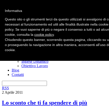
Informativa
Questo sito o gli strumenti terzi da questo utilizzati si avvalgono di 
necessari al funzionamento ed utili alle finalità illustrate nella cookie
policy. Se vuoi saperne di più o negare il consenso a tutti o ad alcun
Home
cookie, consulta la
cookie policy
.
Nuovo? Inizia qui
Risorse gratuite
Chiudendo questo banner, scorrendo questa pagina, cliccando su u
Il manuale anti confusione
o proseguendo la navigazione in altra maniera, acconsenti all’uso d
Imparare l’inglese
cookie.
I miei corsi
Ero Timido
Inglese Dinamico
Obiettivo Lavoro
Blog
Contatti
RSS
2 Aprile 2011
Lo sconto che ti fa spendere di più