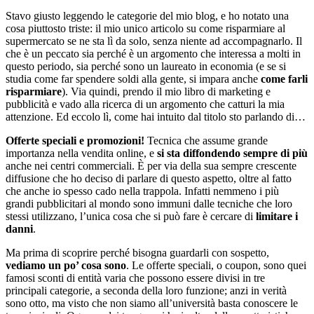
Stavo giusto leggendo le categorie del mio blog, e ho notato una
cosa piuttosto triste: il mio unico articolo su come risparmiare al
supermercato se ne sta lì da solo, senza niente ad accompagnarlo. Il
che è un peccato sia perché è un argomento che interessa a molti in
questo periodo, sia perché sono un laureato in economia (e se si
studia come far spendere soldi alla gente, si impara anche
come farli
risparmiare
). Via quindi, prendo il mio libro di marketing e
pubblicità e vado alla ricerca di un argomento che catturi la mia
attenzione. Ed eccolo lì, come hai intuito dal titolo sto parlando di…
Offerte speciali e promozioni!
Tecnica che assume grande
importanza nella vendita online, e
si sta diffondendo sempre di più
anche nei centri commerciali. È per via della sua sempre crescente
diffusione che ho deciso di parlare di questo aspetto, oltre al fatto
che anche io spesso cado nella trappola. Infatti nemmeno i più
grandi pubblicitari al mondo sono immuni dalle tecniche che loro
stessi utilizzano, l’unica cosa che si può fare è cercare di
limitare i
danni
.
Ma prima di scoprire perché bisogna guardarli con sospetto,
vediamo un po’ cosa sono
. Le offerte speciali, o coupon, sono quei
famosi sconti di entità varia che possono essere divisi in tre
principali categorie, a seconda della loro funzione; anzi in verità
sono otto, ma visto che non siamo all’università basta conoscere le