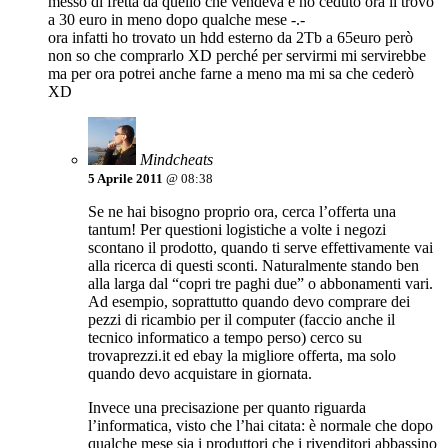
messo di fretta da quello che vendeva e ho ceduto ora li trovo
a 30 euro in meno dopo qualche mese -.-
ora infatti ho trovato un hdd esterno da 2Tb a 65euro però
non so che comprarlo XD perché per servirmi mi servirebbe
ma per ora potrei anche farne a meno ma mi sa che cederò
XD
Mindcheats
5 Aprile 2011
@ 08:38
Se ne hai bisogno proprio ora, cerca l’offerta una
tantum! Per questioni logistiche a volte i negozi
scontano il prodotto, quando ti serve effettivamente vai
alla ricerca di questi sconti. Naturalmente stando ben
alla larga dal “copri tre paghi due” o abbonamenti vari.
Ad esempio, soprattutto quando devo comprare dei
pezzi di ricambio per il computer (faccio anche il
tecnico informatico a tempo perso) cerco su
trovaprezzi.it ed ebay la migliore offerta, ma solo
quando devo acquistare in giornata.
Invece una precisazione per quanto riguarda
l’informatica, visto che l’hai citata: è normale che dopo
qualche mese sia i produttori che i rivenditori abbassino