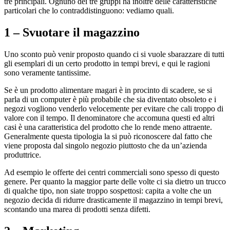
tre principali. Ognuno dei tre gruppi ha inoltre delle caratteristiche
particolari che lo contraddistinguono: vediamo quali.
1 – Svuotare il magazzino
Uno sconto può venir proposto quando ci si vuole sbarazzare di tutti
gli esemplari di un certo prodotto in tempi brevi, e qui le ragioni
sono veramente tantissime.
Se è un prodotto alimentare magari è in procinto di scadere, se si
parla di un computer è più probabile che sia diventato obsoleto e i
negozi vogliono venderlo velocemente per evitare che cali troppo di
valore con il tempo. Il denominatore che accomuna questi ed altri
casi è una caratteristica del prodotto che lo rende meno attraente.
Generalmente questa tipologia la si può riconoscere dal fatto che
viene proposta dal singolo negozio piuttosto che da un’azienda
produttrice.
Ad esempio le offerte dei centri commerciali sono spesso di questo
genere. Per quanto la maggior parte delle volte ci sia dietro un trucco
di qualche tipo, non siate troppo sospettosi: capita a volte che un
negozio decida di ridurre drasticamente il magazzino in tempi brevi,
scontando una marea di prodotti senza difetti.